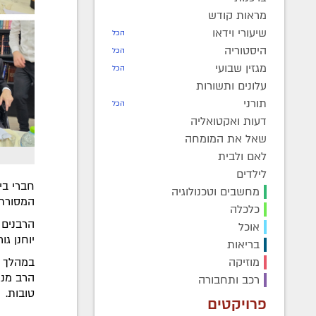
מראות קודש
שיעורי וידאו
הכל
היסטוריה
הכל
מגזין שבועי
הכל
עלונים ותשורות
תורני
הכל
דעות ואקטואליה
שאל את המומחה
לאם ולבית
לילדים
חברי בי
מחשבים וטכנולוגיה
המסורת,
כלכלה
הרבנים 
אוכל
יוחנן ג
בריאות
במהלך ה
מוזיקה
רכב ותחבורה
טובות.
פרויקטים