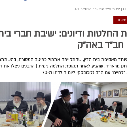
|
יום כ' אייר ה׳תשפ״ו 07.05.2026
מיוחד
 החלטות ודיונים: ישיבת חברי בית 
 חב"ד באה"ק
יוחד מאסיפת בית הדין, שהתקיימה אתמול כמיטב המסורת, בהשתתפ
וחנן גוראריה, שהגיע לאחר תקופת החלמה ניסית | הרבנים ניצלו את 
לחיים" עם הרב גלוכובסקי ליום הולדתו ה-70