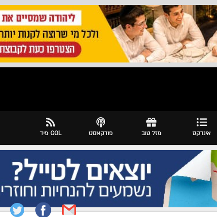
אינדקס
מזל טוב
פודקאסט
COL פיד