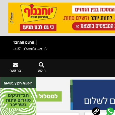
הרשם
התחבר
כ"ד אב, ה׳תשפ״ו
16:27
חיפוש
צור קשר