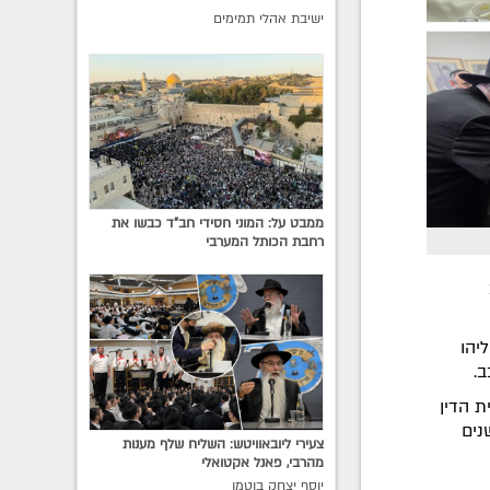
ישיבת אהלי תמימים
ממבט על: המוני חסידי חב"ד כבשו את
רחבת הכותל המערבי
יהו
ב.
ת הדין
אורך ימים ושנים
צעירי ליובאוויטש: השליח שלף מענות
מהרבי, פאנל אקטואלי
יוסף יצחק בוטמן