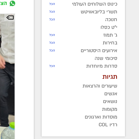
הצט
כינוס השלוחים העולמי
הכל
תשרי בליובאוויטש
הכל
חנוכה
הכל
י"ט כסלו
ג' תמוז
הכל
בחירות
הכל
אירועים היסטוריים
הכל
סיכומי שנה
סדרות מיוחדות
הכל
תגיות
שיעורים והרצאות
אנשים
נושאים
מקומות
מוסדות וארגונים
רדיו COL