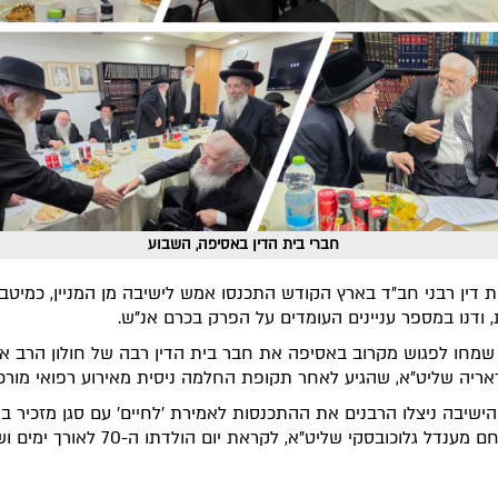
חברי בית הדין באסיפה, השבוע
ת דין רבני חב"ד בארץ הקודש התכנסו אמש לישיבה מן המניין, כמיטב
 ודנו במספר עניינים העומדים על הפרק בכרם אנ"ש.
שמחו לפגוש מקרוב באסיפה את חבר בית הדין רבה של חולון הרב אל
וראריה שליט"א, שהגיע לאחר תקופת החלמה ניסית מאירוע רפואי מורכ
ישיבה ניצלו הרבנים את ההתכנסות לאמירת 'לחיים' עם סגן מזכיר בי
הרב מנחם מענדל גלוכובסקי שליט"א, לקראת יום הולדתו ה-70 ל