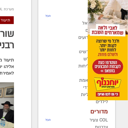
חדשות
מערכת COL
רדיו COL
הכל
תיעוד 
חב"ד בישראל
חב"ד בעולם
שורת
כינוסים ואירועים
רבני
קהילות
בחצרות קדשינו
שמחות אנ"ש
תיעוד מ
יוצאים לשליחות
אליהו י
נשות חב"ד
לאמירת "
ברוך דיין האמת
בעולם החרדי
חדשות כלליות
לילדים
מדורים
COL צעיר
הכל
צרכנות