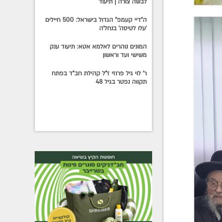
לבשה צורה | תיעוד
ה"דיי קעמפ" הגדול בישראל: 500 חיילים
'עלו לטיסה' בנחל'ה
המונים נוהרים לאלמא אטא: תיעוד ענק
משישי ועד וראשון
ר' לוי גיל פרוזי ז"ל קהילת חב"ד בפתח
תקווה נפטר בגיל 48