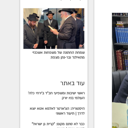
שמחת החתונה של משפחות אשכנזי
מתאילנד ובר-נתן מצפת
עוד באתר
ראשי ישיבות ומשפיעי חב"ד ב'ירחי כלה'
העולמי בניו יורק
היסטוריה: הצ'ארטר לאלמא אטא יוצא
לדרך | תיעוד ראשוני
כבר לא סתם מקום: "קרית גן ישראל"