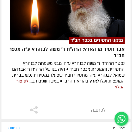
מזקני החסידים בכפר חב"ד
אבד חסיד מן הארץ: הרה"ח ר' משה לבנהרץ ע"ה מכפר
חב"ד
נפטר הרה"ח ר' משה לבנהרץ ע"ה, מבני משפחת לבנהרץ
החסידית והמוכרת מכפר חב"ד • היה בנו של הרה"ח ר' אברהם
שמואל לבנהרץ ע"ה, מחסידי חב"ד שפעלו במסירות נפש בברית
המועצות ועלו לארץ בהוראת הרבי • במשך שנים רב...
לסיפור
המלא
לכתבה
לפני יום
חדשות »