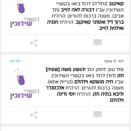
קאיקוב
(נחל''ה) לרגל בואו בקשרי
השידוכין עב"ג
דבורה לאה לוייב
(תל
אביב). משנה ברכות להורים: הרה"ח
ברוך ז''ל ואסתר קאיקןב
. הרה"ח
חנניה
ואילנית לוייב
.
לפני 17 שעות
מזל טוב »
מזל טוב לחתן הת'
יהושע משה [שעיה]
חזן
(לוד) לרגל בואו בקשרי השידוכין
עב"ג
חיה מושקא וילהלם
(קריית אתא).
משנה ברכות להורים: הרה"ח
אלכסנדר
וליבא בתיה חזן
. הרה"ח
יוסי ודינה
וילהלם
.