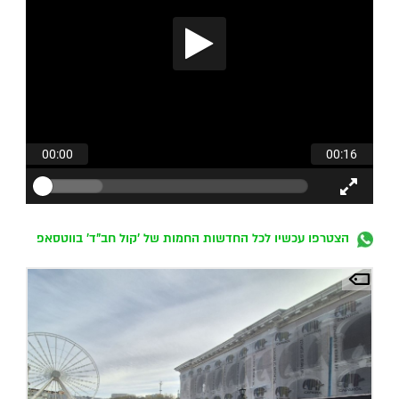
הצטרפו עכשיו לכל החדשות החמות של 'קול חב"ד' בווטסאפ