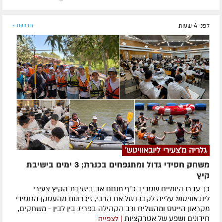
לפני 4 שעות
חדשות »
גלריה מ'צעירי ליובאוויטש'
משחק חסידי גדול ומתנפחים בכנרת; 3 ימים בישיבת
קיץ
כך עברו היומיים שסביב כ"ף מנחם אב בישיבת הקיץ צעירי
ליובאוויטש: עלייה לקברו של אח הרבי, זיכרונות מהעסקן החסידי
מקראון הייטס ומהשליח ורב הקהילה בפריז. בין לבין - משחקים,
חידונים ושפע של אטרקציות
| לצפייה