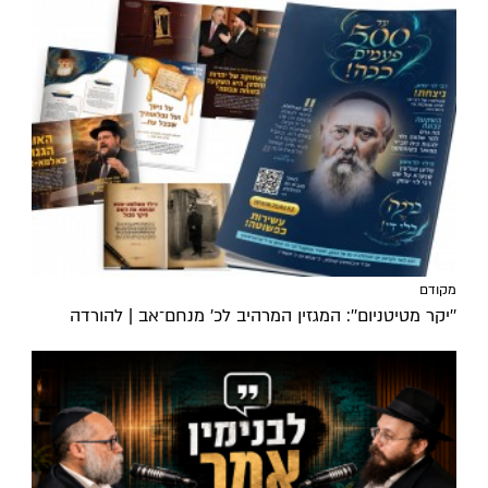
מקודם
''יקר מטיטניום'': המגזין המרהיב לכ’ מנחם־אב | להורדה