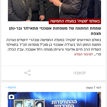
באולמי 'סקויה' במעלה החמישה
שמחת החתונה של משפחות אשכנזי מתאילנד ובר-נתן
מצפת
באולם האירועים 'סקויה' במעלה החמישה שבהרי ירושלים נערכה
חתונת החתן הת' בערל'ה אשכנזי בן מנכ"ל מוסדות חב''ד בתאילנד
השליח הרב חיים אליעזר ורעייתו מנוחה רחל אשכנזי, עב"ג הכלה
פרי...
לסיפור המלא
לכתבה
לפני 7 שעות
חדשות »