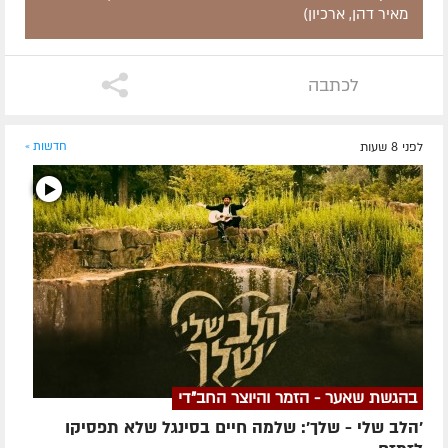
מאיר דהן, ארכיון)
לכתבה
לפני 8 שעות
חדשות »
בהגשת שאער - הזמר והיוצר החב"די
'הלב שלי - שלך': שלמה חיים בסינגל שלא תפסיקו