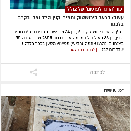
עוד "הותר לפרסום" של צה"ל
עצוב: הראל בירנשטוק ותמיר וקנין הי"ד נפלו בקרב
בלבנון
רס"ן הראל בירנשטוק הי"ד, בן 34 מהיישוב נוקדים ורס"ם תמיר
וקנין, בן 33 מאילת, לוחמי מילואים בגדוד 2855 של חטיבה 55
בצנחנים, נהרגו אתמול (רביעי) מפיצוץ מטען בכפר מג'דל זון
שבדרום לבנון.
| לכתבה המלאה
לכתבה
לפני 10 שעות