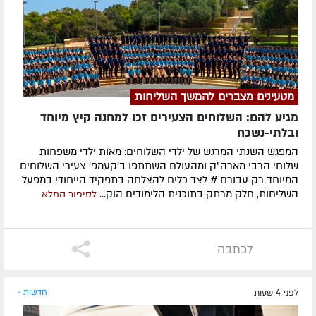
מטעינים מצברים להמשך השליחות
מגיע להם: השלוחים הצעירים זכו למחנה קיץ מיוחד
ובלתי-נשכח
המפגש השנתי המרגש של ילדי השלוחים: מאות ילדי משפחות
שלוחי הרבי מארה"ק ומהעולם השתתפו ב'קעמפ' צעירי השלוחים
המיוחד רק עבורם # לצד כלים להצלחה בתפקיד הייחודי במפעל
השליחות, חלק מרתק בתוכנית הלימודים הוק...
לסיפור המלא
לכתבה
לפני 4 שעות
חדשות »