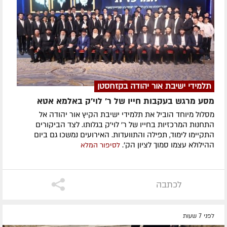
תלמידי ישיבת אור יהודה בקזחסטן
מסע מרגש בעקבות חייו של ר' לוי'ק באלמא אטא
מסלול מיוחד הוביל את תלמידי ישיבת הקיץ אור יהודה אל
התחנות המרכזיות בחייו של ר' לוי'ק בגלותו. לצד הביקורים
התקיימו לימוד, תפילה והתוועדות. האירועים נמשכו גם ביום
ההילולא עצמו סמוך לציון הק'.
לסיפור המלא
לכתבה
לפני 7 שעות