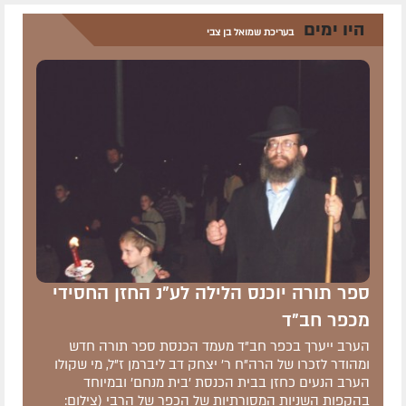
היו ימים
בעריכת שמואל בן צבי
ספר תורה יוכנס הלילה לע"נ החזן החסידי
מכפר חב"ד
הערב ייערך בכפר חב"ד מעמד הכנסת ספר תורה חדש
ומהודר לזכרו של הרה"ח ר' יצחק דב ליברמן ז"ל, מי שקולו
הערב הנעים כחזן בבית הכנסת 'בית מנחם' ובמיוחד
בהקפות השניות המסורתיות של הכפר של הרבי (צילום: