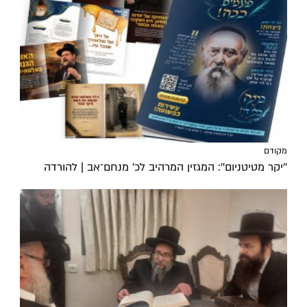
מקודם
''יקר מטיטניום'': המגזין המרהיב לכ’ מנחם־אב | להורדה