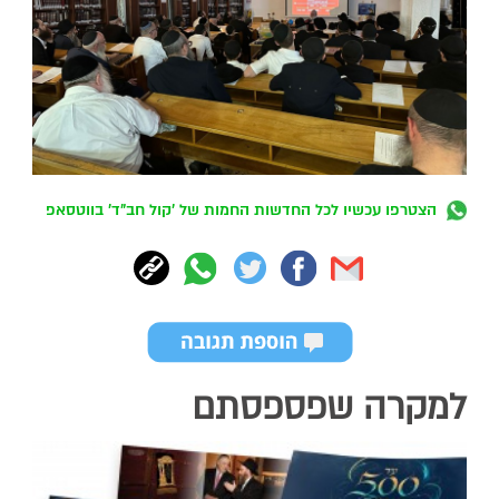
הצטרפו עכשיו לכל החדשות החמות של 'קול חב"ד' בווטסאפ
למקרה שפספסתם