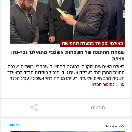
באולמי 'סקויה' במעלה החמישה
שמחת החתונה של משפחות אשכנזי מתאילנד ובר-נתן
מצפת
באולם האירועים 'סקויה' במעלה החמישה שבהרי ירושלים נערכה
חתונת החתן הת' בערל'ה אשכנזי בן מנכ"ל מוסדות חב''ד בתאילנד
השליח הרב חיים אליעזר ורעייתו מנוחה רחל אשכנזי, עב"ג הכלה
פרי...
לסיפור המלא
לכתבה
לפני שעתיים
חדשות »