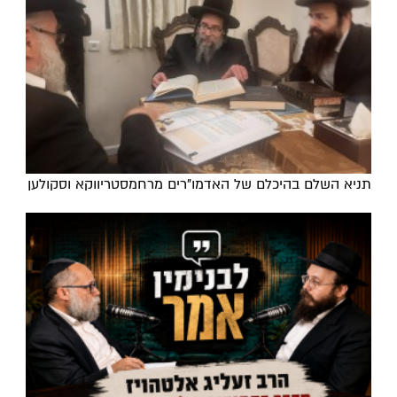
תניא השלם בהיכלם של האדמו"רים מרחמסטריווקא וסקולען