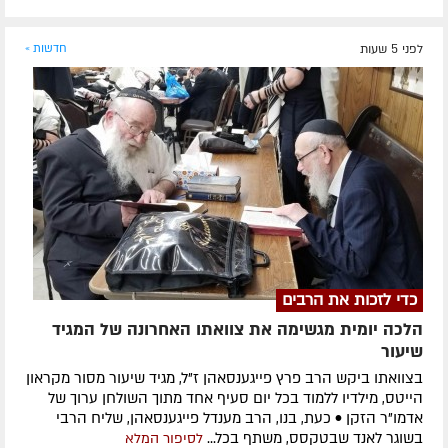
לפני 5 שעות
חדשות »
כדי לזכות את הרבים
הלכה יומית מגשימה את צוואתו האחרונה של המגיד
שיעור
בצוואתו ביקש הרב פרץ פייגענסאהן ז”ל, מגיד שיעור מסור מקראון
הייטס, מילדיו ללמוד בכל יום סעיף אחד מתוך השולחן ערוך של
אדמו”ר הזקן • כעת, בנו, הרב מענדל פייגענסאהן, שליח הרבי
בשוגר לאנד שבטקסס, משתף בכל...
לסיפור המלא