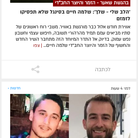
בהגשת שאער - הזמר והיוצר החב"די
'הלב שלי - שלך': שלמה חיים בסינגל שלא תפסיקו
לזמזם
אווירת חודש אלול כבר מורגשת באוויר. משבי רוח ראשונים של
סתיו מביאים עמם תמיד מהרהורי תשובה, חיפוש עצמי וחשבון
נפש עמוק. בדיוק אל התדר המיוחד הזה מתחבר השיר החדש
והחשוף של הזמר והיוצר החב"די שלמה חיים...
| צפו
לכתבה
לפני 4 שעות
חדשות »