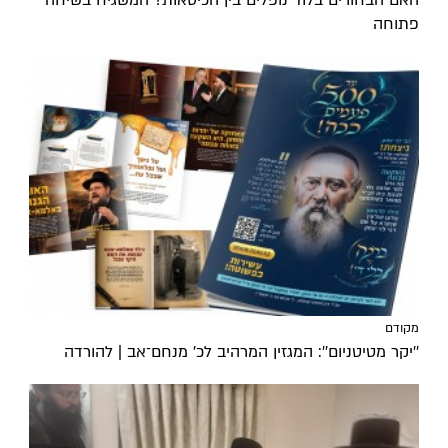
פתוחה
מקודם
''יקר מטיטניום'': המגזין המרהיב לכ’ מנחם־אב | להורדה