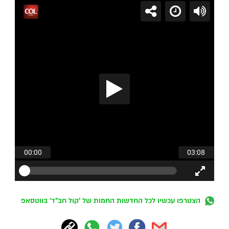
הצטרפו עכשיו לכל החדשות החמות של 'קול חב"ד' בווטסאפ