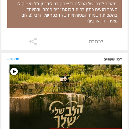
ומהודר לזכרו של הרה"ח ר' יצחק דב ליברמן ז"ל, מי שקולו
הערב הנעים כחזן בבית הכנסת 'בית מנחם' ובמיוחד
בהקפות השניות המסורתיות של הכפר של הרבי (צילום:
מאיר דהן, ארכיון)
לכתבה
לפני שעתיים
חדשות »