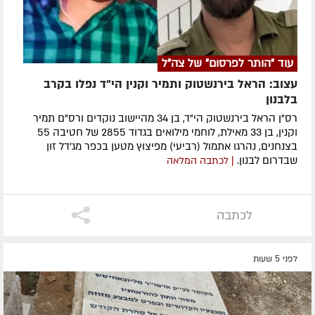
עוד "הותר לפרסום" של צה"ל
עצוב: הראל בירנשטוק ותמיר וקנין הי"ד נפלו בקרב
בלבנון
רס"ן הראל בירנשטוק הי"ד, בן 34 מהיישוב נוקדים ורס"ם תמיר
וקנין, בן 33 מאילת, לוחמי מילואים בגדוד 2855 של חטיבה 55
בצנחנים, נהרגו אתמול (רביעי) מפיצוץ מטען בכפר מג'דל זון
שבדרום לבנון.
| לכתבה המלאה
לכתבה
לפני 5 שעות