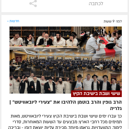
לכתבה
לפני 9 שעות
חדשות »
שישי ושבת בישיבת הקיץ
הרב גופין והרב בוטמן הלהיבו את "צעירי ליובאוויטש" |
גלריה
כך עברו ימים שישי ושבת בישיבת הקיץ צעירי ליובאוויטש, מאות
תמימים מכל רחבי הארץ: מבצעים עד השעות המאוחרות, סדרי
לימוד, התוועדויות, גראמן מיוחד, מכירת עליות יוצאת דופן - ובריכה