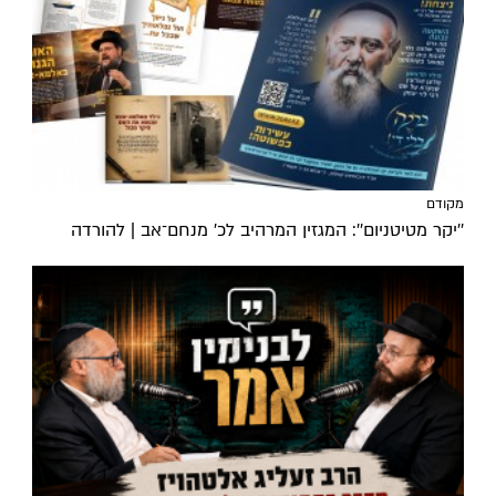
מקודם
''יקר מטיטניום'': המגזין המרהיב לכ’ מנחם־אב | להורדה