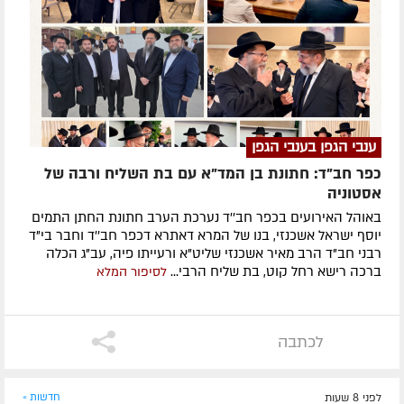
ענבי הגפן בענבי הגפן
כפר חב"ד: חתונת בן המד"א עם בת השליח ורבה של
אסטוניה
באוהל האירועים בכפר חב''ד נערכת הערב חתונת החתן התמים
יוסף ישראל אשכנזי, בנו של המרא דאתרא דכפר חב''ד וחבר בי"ד
רבני חב"ד הרב מאיר אשכנזי שליט"א ורעייתו פיה, עב"ג הכלה
ברכה רישא רחל קוט, בת שליח הרבי...
לסיפור המלא
לכתבה
לפני 8 שעות
חדשות »