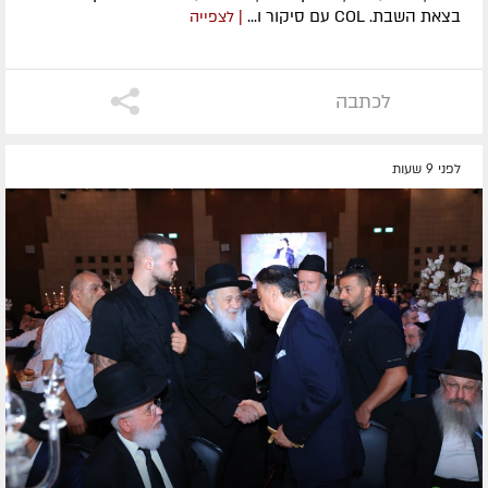
בצאת השבת. COL עם סיקור ו...
| לצפייה
לכתבה
לפני 9 שעות