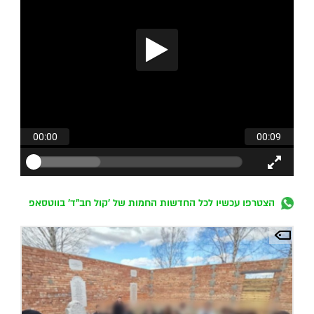
הצטרפו עכשיו לכל החדשות החמות של 'קול חב"ד' בווטסאפ