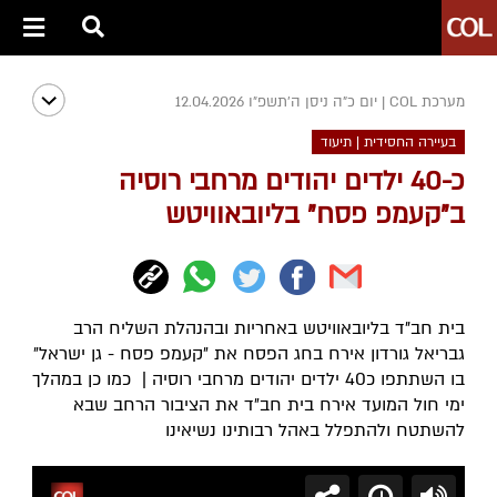
מערכת COL
|
יום כ"ה ניסן ה׳תשפ״ו 12.04.2026
בעיירה החסידית | תיעוד
כ-40 ילדים יהודים מרחבי רוסיה
ב"קעמפ פסח" בליובאוויטש
בית חב"ד בליובאוויטש באחריות ובהנהלת השליח הרב
גבריאל גורדון אירח בחג הפסח את ״קעמפ פסח - גן ישראל״
בו השתתפו כ40 ילדים יהודים מרחבי רוסיה | כמו כן במהלך
ימי חול המועד אירח בית חב״ד את הציבור הרחב שבא
להשתטח ולהתפלל באהל רבותינו נשיאינו