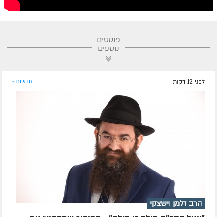
פוסטים
נוספים
לפני 12 דקות
חדשות »
הרב זלמן וישצקי