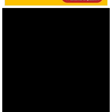
מערכת COL
|
יום כ"ו ניסן ה׳תשפ״ה 24.04.2025
שיעור מיוחד
עברנו את פסח, מה עכשיו? הצעד
האחרון בדרך לגאולה השלמה
אשר פרקש
הרב אשר פרקש בשיעור מעמיק על המשמעות העמוקה
שטמונה בשבוע שאחרי פסח - הזמן המדויק בו עם ישראל
כבש את יריחו לפני 3,300 שנה. מסתבר שהתזמון אינו מקרי
כלל | שיעור שמלמד איך להמשיך את אור החג אל תוך
החיים היומיומיים ולקחת חלק פעיל בהבאת הגאולה
השלמה, כפי שמובטח: "בניסן נגאלו ובניסן עתידין להיגאל"