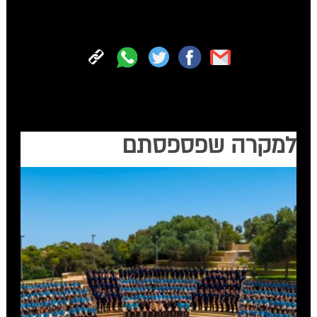
הצטרפו עכשיו לכל החדשות החמות של 'קול חב"ד' בווטסאפ
למקרה שפספסתם