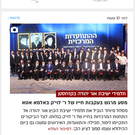
לפני 10 שעות
חדשות »
תלמידי ישיבת אור יהודה בקזחסטן
מסע מרגש בעקבות חייו של ר' לוי'ק באלמא אטא
מסלול מיוחד הוביל את תלמידי ישיבת הקיץ אור יהודה אל
התחנות המרכזיות בחייו של ר' לוי'ק בגלותו. לצד הביקורים
התקיימו לימוד, תפילה והתוועדות. האירועים נמשכו גם ביום
ההילולא עצמו סמוך לציון הק'.
לסיפור המלא