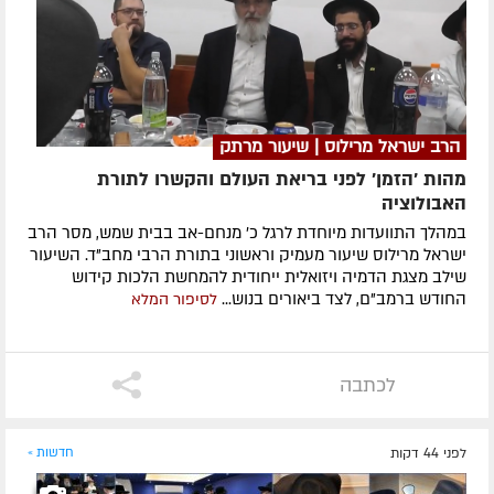
הרב ישראל מרילוס | שיעור מרתק
מהות 'הזמן' לפני בריאת העולם והקשרו לתורת
האבולוציה
במהלך התוועדות מיוחדת לרגל כ' מנחם-אב בבית שמש, מסר הרב
ישראל מרילוס שיעור מעמיק וראשוני בתורת הרבי מחב"ד. השיעור
שילב מצגת הדמיה ויזואלית ייחודית להמחשת הלכות קידוש
החודש ברמב"ם, לצד ביאורים בנוש...
לסיפור המלא
לכתבה
לפני 44 דקות
חדשות »