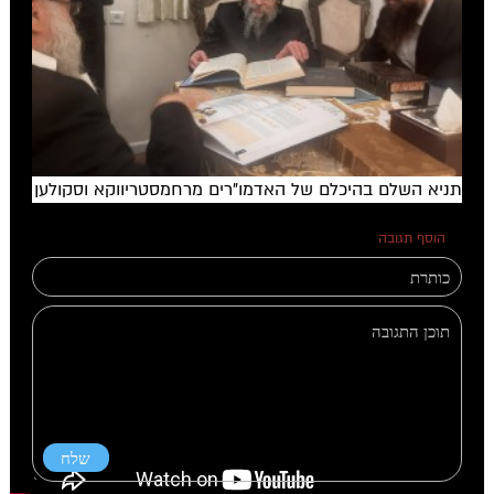
תניא השלם בהיכלם של האדמו"רים מרחמסטריווקא וסקולען
הוסף תגובה
0 תגובות