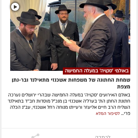
באולמי 'סקויה' במעלה החמישה
שמחת החתונה של משפחות אשכנזי מתאילנד ובר-נתן
מצפת
באולם האירועים 'סקויה' במעלה החמישה שבהרי ירושלים נערכה
חתונת החתן הת' בערל'ה אשכנזי בן מנכ"ל מוסדות חב''ד בתאילנד
השליח הרב חיים אליעזר ורעייתו מנוחה רחל אשכנזי, עב"ג הכלה
פרי...
לסיפור המלא
לכתבה