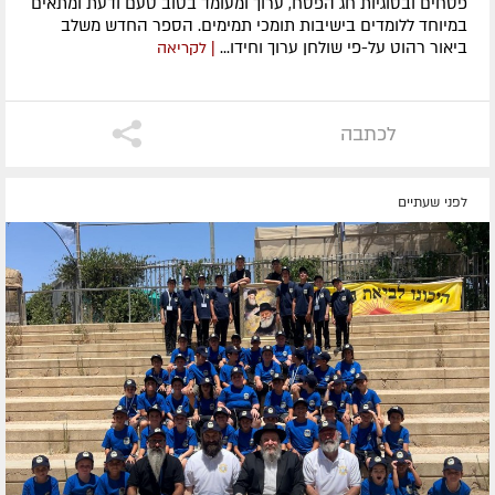
פסחים ובסוגיות חג הפסח, ערוך ומעומד בטוב טעם ודעת ומתאים
במיוחד ללומדים בישיבות תומכי תמימים. ​הספר החדש משלב
ביאור רהוט על-פי שולחן ערוך וחידו...
| לקריאה
לכתבה
לפני שעתיים