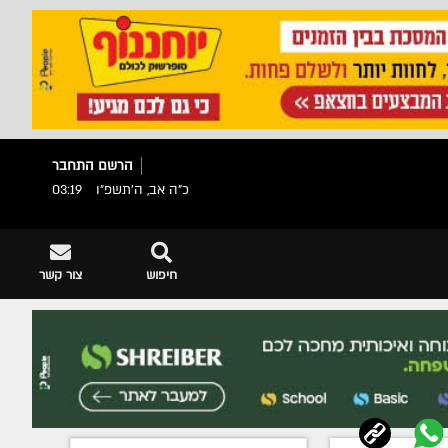
הרשם
התחבר
כ"ה אב, ה׳תשפ״ו
03:19
חיפוש
צור קשר