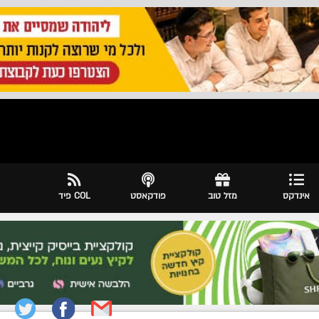
אינדקס
מזל טוב
פודקאסט
COL פיד