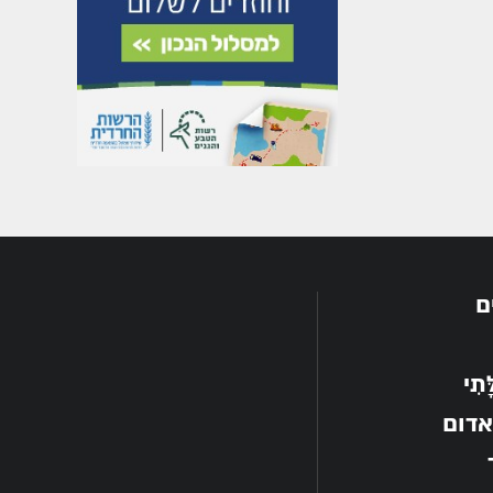
ם
תִי
אדום