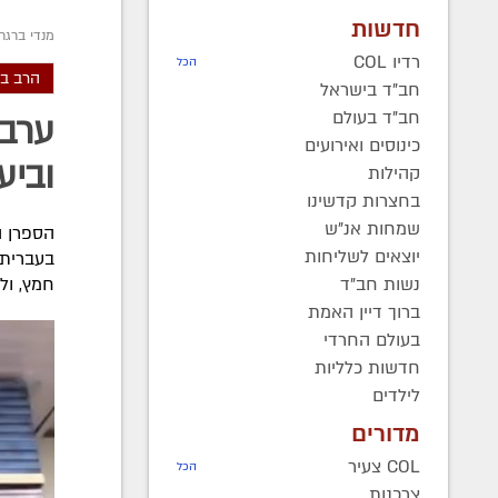
חדשות
מנדי ברגר
רדיו COL
הכל
הרב בער
חב"ד בישראל
חב"ד בעולם
ערב 
כינוסים ואירועים
וביע
קהילות
בחצרות קדשינו
שמחות אנ"ש
יוצאים לשליחות
בעברית,
נשות חב"ד
חמץ, ול
ברוך דיין האמת
בעולם החרדי
חדשות כלליות
לילדים
מדורים
COL צעיר
הכל
צרכנות