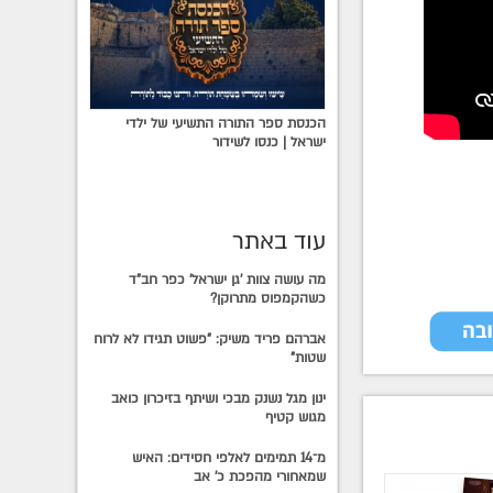
הכנסת ספר התורה התשיעי של ילדי
ישראל | כנסו לשידור
עוד באתר
מה עושה צוות 'גן ישראל' כפר חב"ד
כשהקמפוס מתרוקן?
אברהם פריד משיק: "פשוט תגידו לא לרוח
שטות"
ינון מגל נשנק מבכי ושיתף בזיכרון כואב
מגוש קטיף
מ־14 תמימים לאלפי חסידים: האיש
שמאחורי מהפכת כ׳ אב