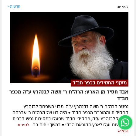
לפני יום
חדשות »
מזקני החסידים בכפר חב"ד
אבד חסיד מן הארץ: הרה"ח ר' משה לבנהרץ ע"ה מכפר
חב"ד
נפטר הרה"ח ר' משה לבנהרץ ע"ה, מבני משפחת לבנהרץ
החסידית והמוכרת מכפר חב"ד • היה בנו של הרה"ח ר' אברהם
שמואל לבנהרץ ע"ה, מחסידי חב"ד שפעלו במסירות נפש בברית
המועצות ועלו לארץ בהוראת הרבי • במשך שנים רב...
לסיפור
המלא