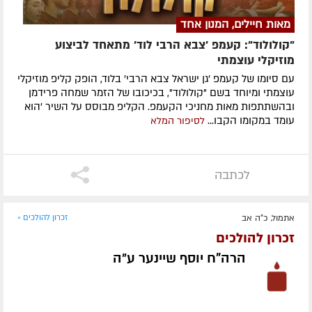
מאות חיילים, המנון אחד
"קולולוד": קעמפ 'צבא הרבי לוד' מתאחד לביצוע
מוזיקלי עוצמתי
עם סיומו של קעמפ 'גן ישראל צבא הרבי' בלוד, הופק קליפ מוזיקלי
עוצמתי ומיוחד בשם "קולולוד", בכיכובו של הזמר שמחה פרידמן
ובהשתתפות מאות מחניכי הקעמפ. הקליפ מבוסס על השיר 'הוא
עומד במקומו הקבו...
לסיפור המלא
לכתבה
אתמול, כ"ה אב
זכרון להולכים »
זכרון להולכים
הרה"ח יוסף שיינער ע״ה