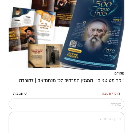
מקודם
''יקר מטיטניום'': המגזין המרהיב לכ’ מנחם־אב | להורדה
הוסף תגובה
0 תגובות