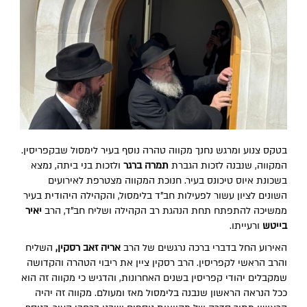
בטקס צנוע ומרגש נחנך מקווה טהרה נוסף בעיר לימסול שבקפריסין.
המקווה, שנבנה לזכות הגברת
תמרה ברגר
ולזכות בני ביתה, נמצא
בשכונת איוס טיכונס בעיר. חנוכת המקווה מצטרפת לאירועים
השונים לציון עשור לפעילות חב"ד בלימסול, והקהילה היהודית בעיר
ממשיכה להתפתח תחת הנהגת רב הקהילה ושליח חב"ד, הרב
יאיר
בייטש
ורעייתו.
האירוע החל בדברי ברכה נרגשים של הרב
אריה זאב רסקין,
השליח
והרב הראשי לקפריסין. הרב רסקין ציין את ריבוי הטהרה והקדושה
שמקבלים יהודי קפריסין בשנים האחרונות, והדגיש כי מקווה זה הוא
ככל הנראה הראשון שנבנה בלימסול מאז ומעולם. מקווה זה יהיה