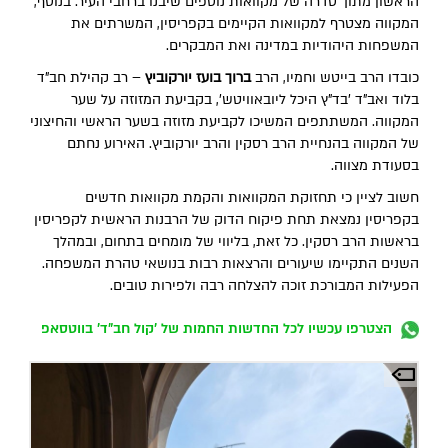
הראשון מתוך סדרה של מקוואות נוספים שיבנו ברחבי העיר. בנוסף,
המקווה מצטרף למקוואות הקיימים בקפריסין, המשרתים את
המשפחות היהודיות במדינה ואת המבקרים.
כובדו הרב בייטש וחמיו, הרב
ברוך בועז יורקוביץ
– רב קהילת חב"ד
בלוד ואב"ד 'בד"ץ היכל ליובאוויטש', בקביעת המזוזה על שער
המקווה. המשתתפים המשיכו לקביעת מזוזה בשער הראשי והחיצוני
של המקווה בהנחיית הרב רסקין והרב יורקוביץ. האירוע נחתם
בסעודת מצווה.
חשוב לציין כי תחזוקת המקוואות והקמת מקוואות חדשים
בקפריסין נמצאת תחת פיקוח הדוק של הרבנות הראשית לקפריסין
בראשות הרב רסקין. כל זאת, בליווי של מומחים בתחום, ובמהלך
השנים התקיימו שיעורים והרצאות רבות בנושאי טהרת המשפחה.
הפעילות המבורכת זוכה להצלחה רבה ולפירות טובים.
הצטרפו עכשיו לכל החדשות החמות של 'קול חב"ד' בווטסאפ