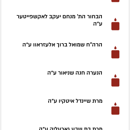
הבחור הת' מנחם יעקב לאקשפייטער
ע״ה
הרה"ח שמואל ברוך אלעזראוו ע״ה
הנערה חנה שניאור ע״ה
מרת שיינדל איטקיו ע״ה
מרת בת שבע גארעליק ע״ה