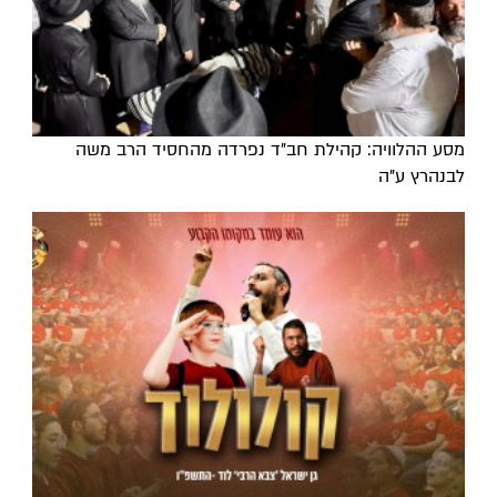
מסע ההלוויה: קהילת חב"ד נפרדה מהחסיד הרב משה
לבנהרץ ע"ה