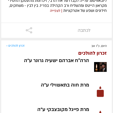
ליובאוויטש: עלייה לקברו של אח הרבי, זיכרונות מהעסקן החסידי
מקראון הייטס ומהשליח ורב הקהילה בפריז. בין לבין - משחקים,
חידונים ושפע של אטרקציות
| לצפייה
לכתבה
היום, כ"ו אב
זכרון להולכים »
זכרון להולכים
הרה"ח אברהם ישעיה גרונר ע״ה
מרת חוה בתאשוילי ע״ה
מרת פייגל מקובצבקי ע״ה