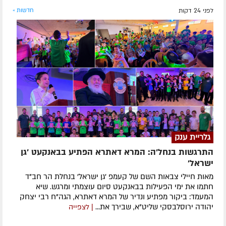
לפני 24 דקות
חדשות »
גלריית ענק
התרגשות בנחל'ה: המרא דאתרא הפתיע בבאנקעט 'גן
ישראל'
מאות חיילי צבאות השם של קעמפ 'גן ישראל' בנחלת הר חב"ד
חתמו את ימי הפעילות בבאנקעט סיום עוצמתי ומרגש. שיא
המעמד: ביקור מפתיע ונדיר של המרא דאתרא, הגה"ח רבי יצחק
יהודה ירוסלבסקי שליט"א, שבירך את...
| לצפייה