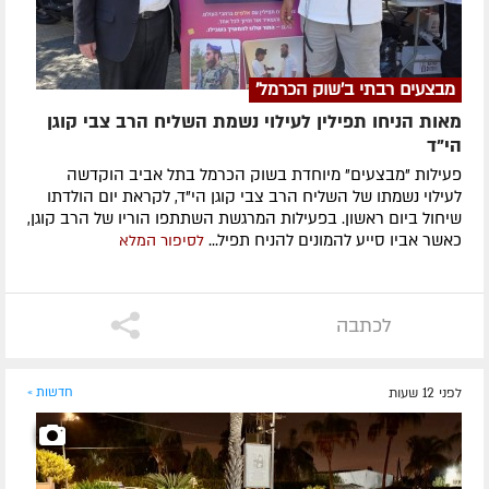
מבצעים רבתי ב'שוק הכרמל'
מאות הניחו תפילין לעילוי נשמת השליח הרב צבי קוגן
הי”ד
פעילות "מבצעים" מיוחדת בשוק הכרמל בתל אביב הוקדשה
לעילוי נשמתו של השליח הרב צבי קוגן הי"ד, לקראת יום הולדתו
שיחול ביום ראשון. בפעילות המרגשת השתתפו הוריו של הרב קוגן,
כאשר אביו סייע להמונים להניח תפיל...
לסיפור המלא
לכתבה
לפני 12 שעות
חדשות »