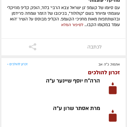
מוזיקלי עוצמתי
עם סיומו של קעמפ 'גן ישראל צבא הרבי' בלוד, הופק קליפ מוזיקלי
עוצמתי ומיוחד בשם "קולולוד", בכיכובו של הזמר שמחה פרידמן
ובהשתתפות מאות מחניכי הקעמפ. הקליפ מבוסס על השיר 'הוא
עומד במקומו הקבו...
לסיפור המלא
לכתבה
אתמול, כ"ה אב
זכרון להולכים »
זכרון להולכים
הרה"ח יוסף שיינער ע״ה
מרת אסתר שרון ע״ה