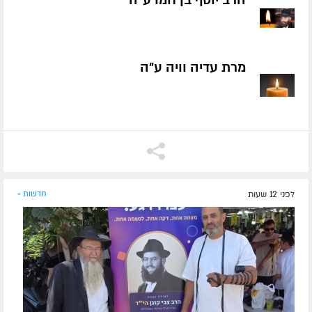
הרב יוסף בן חמו ע״ה
מרת עדיה וויה ע״ה
לפני 12 שעות
חדשות »