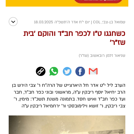
שמואל בן-צבי, COL
|
יום י"ח אדר ה׳תשפ״ה 18.03.2025
כשחגגו ט"ו לכפר חב"ד והוקם 'בית
שז"ר'
שניאור זלמן רובאשוב (שז"ר)
הערב ליל י"ט אדר חל היארצייט של הרה"ח ר' צבי הירש בן
הרב יחיאל יוסף ריבקין ע"ה, מראשוני ובוני כפר חב"ד, חבר
ועד כפר חב"ד ואיש חסד. בתמונה משנת תשכ"ד: מימין, ר'
צבי ריבקין, ר' זושא וילימובסקי ור' ירחמיאל ריבקין ע"ה