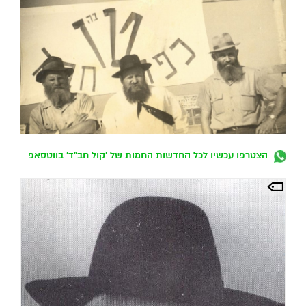
הצטרפו עכשיו לכל החדשות החמות של 'קול חב"ד' בווטסאפ