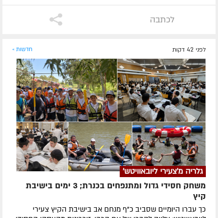
לכתבה
לפני 42 דקות
חדשות »
גלריה מ'צעירי ליובאוויטש'
משחק חסידי גדול ומתנפחים בכנרת; 3 ימים בישיבת
קיץ
כך עברו היומיים שסביב כ"ף מנחם אב בישיבת הקיץ צעירי