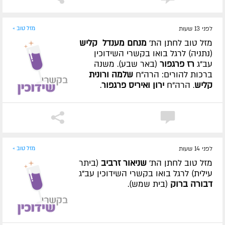
לפני 13 שעות
מזל טוב »
מזל טוב לחתן הת'
מנחם מענדל קליש
(נתניה) לרגל בואו בקשרי השידוכין
עב"ג
רז פרגפור
(באר שבע). משנה
ברכות להורים: הרה"ח
שלמה ורונית
קליש
. הרה"ח
ירון ואיריס פרגפור
.
לפני 14 שעות
מזל טוב »
מזל טוב לחתן הת'
שניאור זרביב
(ביתר
עילית) לרגל בואו בקשרי השידוכין עב"ג
דבורה ברוק
(בית שמש).