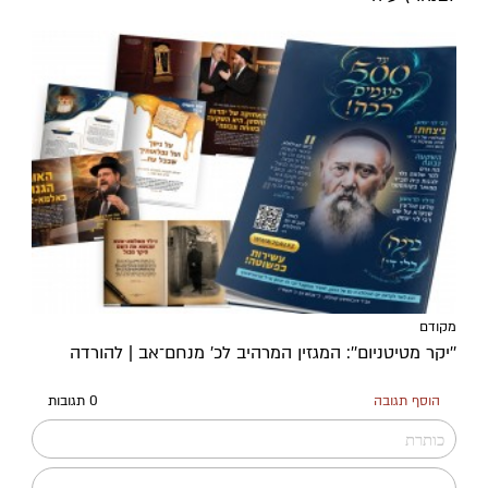
מקודם
''יקר מטיטניום'': המגזין המרהיב לכ’ מנחם־אב | להורדה
הוסף תגובה
0 תגובות