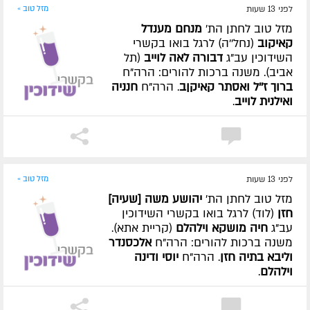
לפני 13 שעות
מזל טוב »
מזל טוב לחתן הת'
מנחם מענדל
קאיקוב
(נחל''ה) לרגל בואו בקשרי
השידוכין עב"ג
דבורה לאה לוייב
(תל
אביב). משנה ברכות להורים: הרה"ח
ברוך ז''ל ואסתר קאיקןב
. הרה"ח
חנניה
ואילנית לוייב
.
לפני 13 שעות
מזל טוב »
מזל טוב לחתן הת'
יהושע משה [שעיה]
חזן
(לוד) לרגל בואו בקשרי השידוכין
עב"ג
חיה מושקא וילהלם
(קריית אתא).
משנה ברכות להורים: הרה"ח
אלכסנדר
וליבא בתיה חזן
. הרה"ח
יוסי ודינה
וילהלם
.