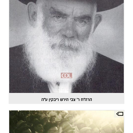
הרה"ח ר' צבי הירש ריבקין ע"ה