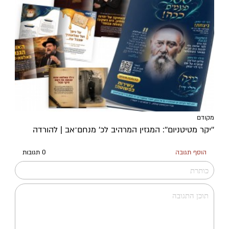
מקודם
''יקר מטיטניום'': המגזין המרהיב לכ’ מנחם־אב | להורדה
הוסף תגובה
0 תגובות