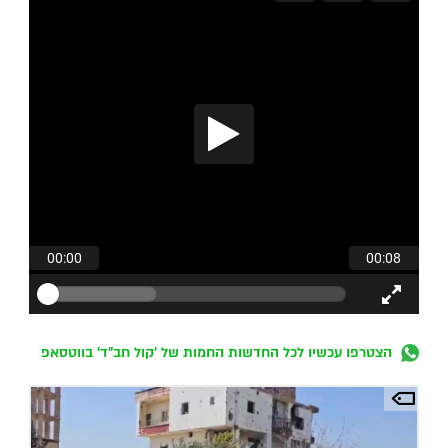
הצטרפו עכשיו לכל החדשות החמות של 'קול חב"ד' בווטסאפ