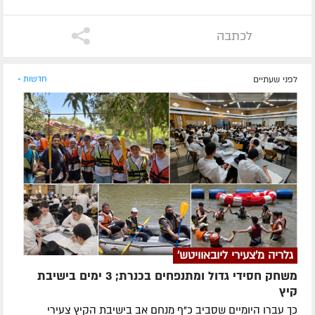
לכתבה
לפני שעתיים
חדשות »
גלריה מ'צעירי ליובאוויטש'
משחק חסידי גדול ומתנפחים בכנרת; 3 ימים בישיבת
קיץ
כך עברו היומיים שסביב כ"ף מנחם אב בישיבת הקיץ צעירי