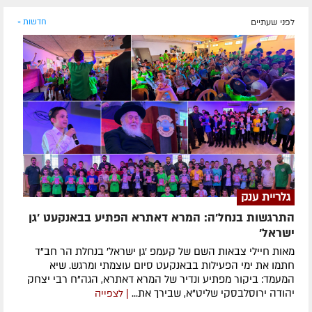
לפני שעתיים
חדשות »
גלריית ענק
התרגשות בנחל'ה: המרא דאתרא הפתיע בבאנקעט 'גן
ישראל'
מאות חיילי צבאות השם של קעמפ 'גן ישראל' בנחלת הר חב"ד
חתמו את ימי הפעילות בבאנקעט סיום עוצמתי ומרגש. שיא
המעמד: ביקור מפתיע ונדיר של המרא דאתרא, הגה"ח רבי יצחק
יהודה ירוסלבסקי שליט"א, שבירך את...
| לצפייה