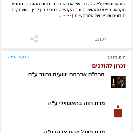
ליובאוויטש: עלייה לקברו של אח הרבי, זיכרונות מהעסקן החסידי
מקראון הייטס ומהשליח ורב הקהילה בפריז. בין לבין - משחקים,
חידונים ושפע של אטרקציות
| לצפייה
לכתבה
היום, כ"ו אב
זכרון להולכים »
זכרון להולכים
הרה"ח אברהם ישעיה גרונר ע״ה
מרת חוה בתאשוילי ע״ה
מרת פייגל מקובצבקי ע״ה