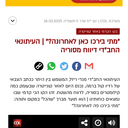
מערכת COL
|
יום י"ח אדר ה׳תשפ״ה 18.03.2025
בקו הקדמי באזור קונייטרה
"מתי בירכו כאן לאחרונה?" | העיתונאי
החב"די דיווח מסוריה
העיתונאי החב"די מנדי ריזל, המשמש בין היתר ככתב הצבאי
של רדיו קול ברמה, נכנס היום לאזור קונייטרה שבעומק כמה
קילומטרים בסוריה, לדווח מהשטח. זהו הקו הכי קדמי שבו
נמצאים כוחותינו | הוא תועד מברך "שהכל" במקום ותוהה:
"מתי בירכו פה לאחרונה?"