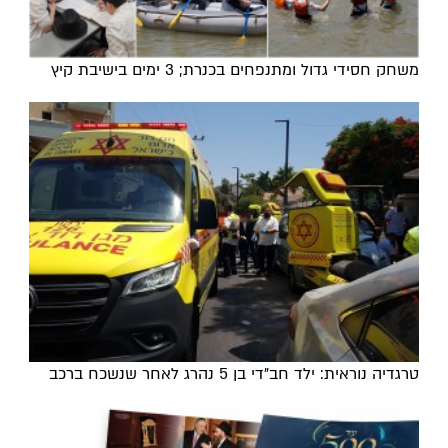
משחק חסידי גדול ומתנפחים בכנרת; 3 ימים בישיבת קיץ
טרגדיה נוראית: ילד חב"די בן 5 נהרג לאחר שנשכח ברכב