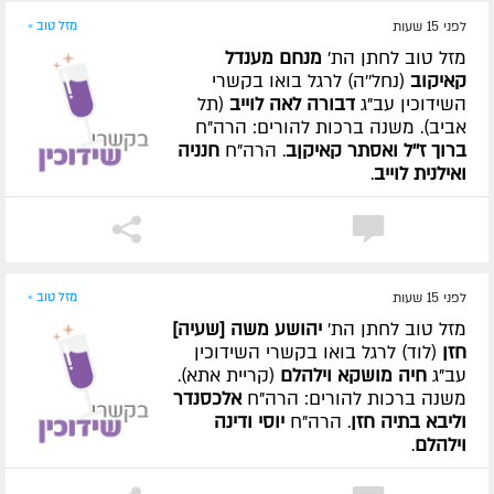
לפני 15 שעות
מזל טוב »
מזל טוב לחתן הת'
מנחם מענדל
קאיקוב
(נחל''ה) לרגל בואו בקשרי
השידוכין עב"ג
דבורה לאה לוייב
(תל
אביב). משנה ברכות להורים: הרה"ח
ברוך ז''ל ואסתר קאיקןב
. הרה"ח
חנניה
ואילנית לוייב
.
לפני 15 שעות
מזל טוב »
מזל טוב לחתן הת'
יהושע משה [שעיה]
חזן
(לוד) לרגל בואו בקשרי השידוכין
עב"ג
חיה מושקא וילהלם
(קריית אתא).
משנה ברכות להורים: הרה"ח
אלכסנדר
וליבא בתיה חזן
. הרה"ח
יוסי ודינה
וילהלם
.