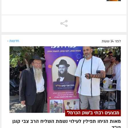
לפני 14 שעות
חדשות »
מבצעים רבתי ב'שוק הכרמל'
מאות הניחו תפילין לעילוי נשמת השליח הרב צבי קוגן
הי”ד