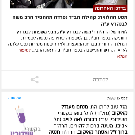
בדרכו האחרונה
מסע ההלוויה: קהילת חב"ד נפרדה מהחסיד הרב משה
לבנהרץ ע"ה
לוויתו של הרה"ח ר' משה לבנהרץ ע"ה, מבני משפחת לבנהרץ
הוותיקה בכפר חב"ד, בן למשפחה שחירפה נפשה לשמירת
הגחלת היהודית בברית המועצות, ולאחר שנות מסירות נפש עלתה
לארץ הקודש והתיישבה בכפר חב"ד בהוראת הרבי...
לסיפור
המלא
לכתבה
לפני 15 שעות
מזל טוב »
מזל טוב לחתן הת'
מנחם מענדל
קאיקוב
(נחל''ה) לרגל בואו בקשרי
השידוכין עב"ג
דבורה לאה לוייב
(תל
אביב). משנה ברכות להורים: הרה"ח
ברוך ז''ל ואסתר קאיקןב
. הרה"ח
חנניה