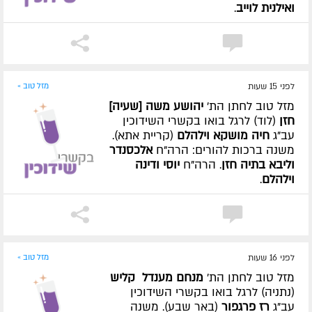
ואילנית לוייב
.
לפני 15 שעות
מזל טוב »
מזל טוב לחתן הת'
יהושע משה [שעיה]
חזן
(לוד) לרגל בואו בקשרי השידוכין
עב"ג
חיה מושקא וילהלם
(קריית אתא).
משנה ברכות להורים: הרה"ח
אלכסנדר
וליבא בתיה חזן
. הרה"ח
יוסי ודינה
וילהלם
.
לפני 16 שעות
מזל טוב »
מזל טוב לחתן הת'
מנחם מענדל קליש
(נתניה) לרגל בואו בקשרי השידוכין
עב"ג
רז פרגפור
(באר שבע). משנה