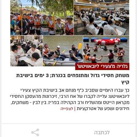
גלריה מ'צעירי ליובאוויטש'
משחק חסידי גדול ומתנפחים בכנרת; 3 ימים בישיבת
קיץ
כך עברו היומיים שסביב כ"ף מנחם אב בישיבת הקיץ צעירי
ליובאוויטש: עלייה לקברו של אח הרבי, זיכרונות מהעסקן החסידי
מקראון הייטס ומהשליח ורב הקהילה בפריז. בין לבין - משחקים,
חידונים ושפע של אטרקציות
| לצפייה
לכתבה