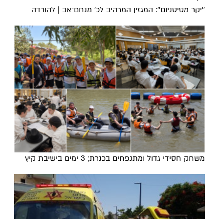
''יקר מטיטניום'': המגזין המרהיב לכ’ מנחם־אב | להורדה
משחק חסידי גדול ומתנפחים בכנרת; 3 ימים בישיבת קיץ