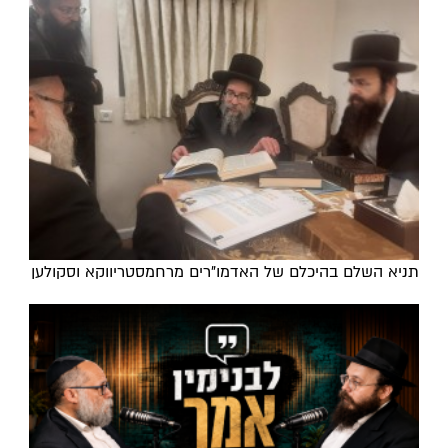
תניא השלם בהיכלם של האדמו"רים מרחמסטריווקא וסקולען