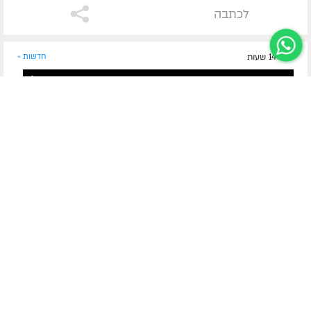
לכתבה
לפני 14 שעות
חדשות »
בין אברהם לשליח הצעיר
כוח בלי גבול: ההמנון החדש של קעמפ משפחת שלוחים
הצעירים
קעמפ גן ישראל משפחת השלוחים הצעירים מציג את ההמנון
החדש "והוא עומד עליהם". ההמנון עוסק בכוחות שמקבל השליח