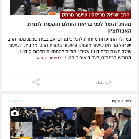
הרב ישראל מרילוס | שיעור מרתק
מהות 'הזמן' לפני בריאת העולם והקשרו לתורת
האבולוציה
במהלך התוועדות מיוחדת לרגל כ' מנחם-אב בבית שמש, מסר הרב
ישראל מרילוס שיעור מעמיק וראשוני בתורת הרבי מחב"ד. השיעור
שילב מצגת הדמיה ויזואלית ייחודית להמחשת הלכות קידוש
החודש ברמב"ם, לצד ביאורים בנוש...
לסיפור המלא
לכתבה
לפני 6 שעות
חדשות »