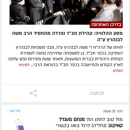
בדרכו האחרונה
מסע ההלוויה: קהילת חב"ד נפרדה מהחסיד הרב משה
לבנהרץ ע"ה
לוויתו של הרה"ח ר' משה לבנהרץ ע"ה, מבני משפחת לבנהרץ
הוותיקה בכפר חב"ד, בן למשפחה שחירפה נפשה לשמירת
הגחלת היהודית בברית המועצות, ולאחר שנות מסירות נפש עלתה
לארץ הקודש והתיישבה בכפר חב"ד בהוראת הרבי...
לסיפור
המלא
לכתבה
לפני 12 שעות
מזל טוב »
מזל טוב לחתן הת'
מנחם מענדל
קאיקוב
(נחל''ה) לרגל בואו בקשרי