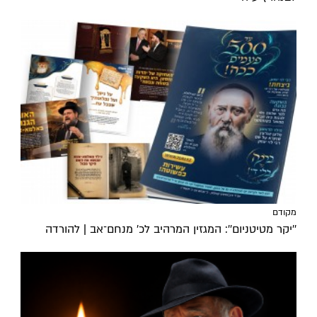
מקודם
''יקר מטיטניום'': המגזין המרהיב לכ’ מנחם־אב | להורדה