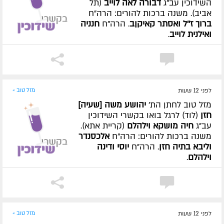
השידוכין עב"ג
דבורה לאה לוייב
(תל
אביב). משנה ברכות להורים: הרה"ח
ברוך ז''ל ואסתר קאיקןב
. הרה"ח
חנניה
ואילנית לוייב
.
לפני 12 שעות
מזל טוב »
מזל טוב לחתן הת'
יהושע משה [שעיה]
חזן
(לוד) לרגל בואו בקשרי השידוכין
עב"ג
חיה מושקא וילהלם
(קריית אתא).
משנה ברכות להורים: הרה"ח
אלכסנדר
וליבא בתיה חזן
. הרה"ח
יוסי ודינה
וילהלם
.
לפני 12 שעות
מזל טוב »