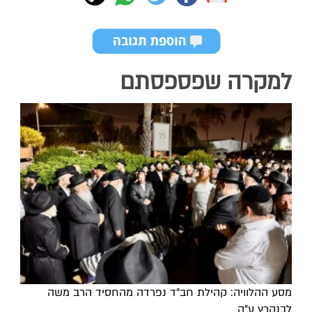
למקרה שפספסתם
מסע ההלוויה: קהילת חב"ד נפרדה מהחסיד הרב משה
לבנהרץ ע"ה