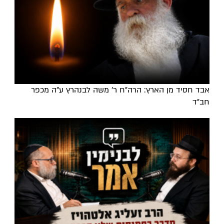
אבד חסיד מן הארץ: הרה"ח ר' משה לבנהרץ ע"ה מכפר
חב"ד