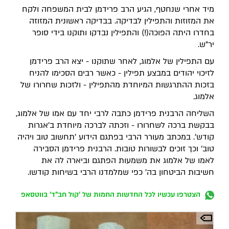
מיד אחרי שנחטף, הגיע הרב פרידמן לבית המשפחה ולקח
את המזוזות והתפילין לבדיקה. בבדיקה ראשונית המזוזה
בחדרו היתה הפוכה(!) והתפילין נבדקו ותוקנו בידי סופר
יר"ש.
עם התפילין של אלמוג, לאחר שתוקנו - יצא הרב פרידמן
לזיכוי יהודים במבצע תפילין - כאשר רבים הסכימו להניח
בזכות ההתרגשות המיוחדת מהתפילין - ולזכות שחרורו של
אלמוג.
השליחה הרבנית פרידמן כתבה לרבי יחד עם אמו של אלמוג,
בבקשת ברכה לשחרורו - וזכתה לברכה מיוחדת ב'אגרות
קודש'. במכתב מעורר הרבי בפתגם הידוע 'תחשוב טוב ויהיה
טוב' וכך זוכים לבשורות טובות. הרבנית פרידמן הסבירה
לאמו של אלמוג את משמעות הפתגם וביארה לה את
חשיבות הביטחון בה' כפי שמלמדנו הרבי בשיחות קודשו.
הצטרפו עכשיו לכל החדשות החמות של 'קול חב"ד' בווטסאפ