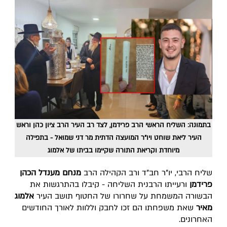
בתמונה: השליח הראשי הרב פרידמן, לצד רב העיר הרב ציון כהן וראש
העיר ליאת שוחט ויו"ר המועצה הדתית מר דני שמואל - בתפילה
מיוחדת וקריאת התורה שקיימו בביתו של אלמוג
שליח הרבי, יו"ר חב"ד ורב הקהילה הרב
מנחם מענדל הכהן
פרידמן
ורעייתו הרבנית השליחה - קיבלו בהתרגשות את
הבשורה המשמחת על שחרורו של החטוף תושב העיר
אלמוג
מאיר
שאת משפחתו הם זכו לחבק וללוות לאורך החודשים
האחרונים.