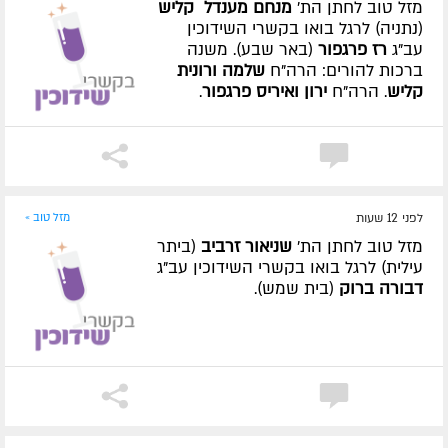
מזל טוב לחתן הת'
מנחם מענדל קליש
(נתניה) לרגל בואו בקשרי השידוכין
עב"ג
רז פרגפור
(באר שבע). משנה
ברכות להורים: הרה"ח
שלמה ורונית
קליש
. הרה"ח
ירון ואיריס פרגפור
.
לפני 12 שעות
מזל טוב »
מזל טוב לחתן הת'
שניאור זרביב
(ביתר
עילית) לרגל בואו בקשרי השידוכין עב"ג
דבורה ברוק
(בית שמש).