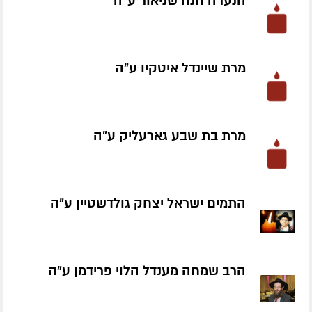
הנערה חנה שניאור ע״ה
מרת שיינדל איטקיו ע״ה
מרת בת שבע גארעליק ע״ה
התמים ישראל יצחק גולדשטיין ע״ה
הרב שמחה מענדל הלוי פרידמן ע״ה