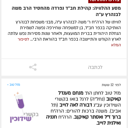
מסע ההלוויה: קהילת חב"ד נפרדה מהחסיד הרב משה
לבנהרץ ע"ה
לוויתו של הרה"ח ר' משה לבנהרץ ע"ה, מבני משפחת לבנהרץ
הוותיקה בכפר חב"ד, בן למשפחה שחירפה נפשה לשמירת
הגחלת היהודית בברית המועצות, ולאחר שנות מסירות נפש עלתה
לארץ הקודש והתיישבה בכפר חב"ד בהוראת הרבי...
לסיפור
המלא
לכתבה
לפני 12 שעות
מזל טוב »
מזל טוב לחתן הת'
מנחם מענדל
קאיקוב
(נחל''ה) לרגל בואו בקשרי
השידוכין עב"ג
דבורה לאה לוייב
(תל
אביב). משנה ברכות להורים: הרה"ח
ברוך ז''ל ואסתר קאיקןב
. הרה"ח
חנניה
ואילנית לוייב
.