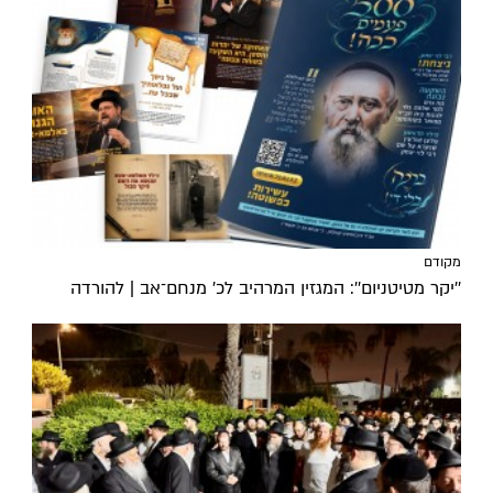
מקודם
''יקר מטיטניום'': המגזין המרהיב לכ’ מנחם־אב | להורדה