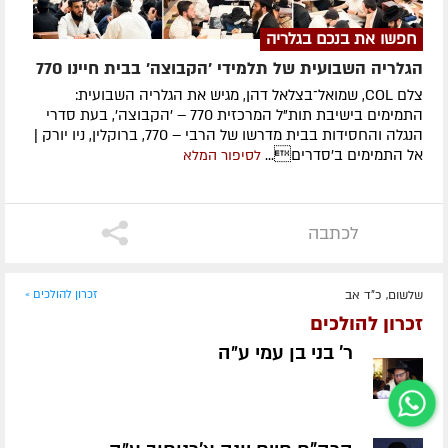
חפשו את בנכם בגלריה
הגלריה השבועית של תלמידי 'הקבוצה' בבית חיינו 770
צלם COL, שמואל־בצלאל דהן, מגיש את הגלריה השבועית:
התמימים בישיבת תות"ל המרכזית 770 – 'הקבוצה', בעת סדרי
הנגלה והחסידות בבית מדרשו של הרבי – 770, ברוקלין, ניו יורק |
אל התמימים ב'סדרים...
לסיפור המלא
לכתבה
שלשום, כ"ד אב
זכרון להולכים »
זכרון להולכים
ר' בני בן עמי ע״ה