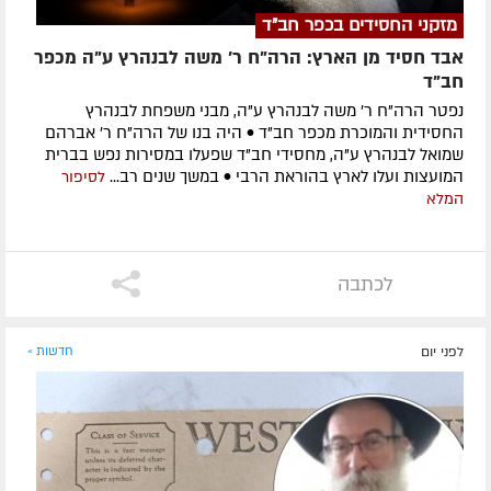
מזקני החסידים בכפר חב"ד
אבד חסיד מן הארץ: הרה"ח ר' משה לבנהרץ ע"ה מכפר
חב"ד
נפטר הרה"ח ר' משה לבנהרץ ע"ה, מבני משפחת לבנהרץ
החסידית והמוכרת מכפר חב"ד • היה בנו של הרה"ח ר' אברהם
שמואל לבנהרץ ע"ה, מחסידי חב"ד שפעלו במסירות נפש בברית
המועצות ועלו לארץ בהוראת הרבי • במשך שנים רב...
לסיפור
המלא
לכתבה
לפני יום
חדשות »