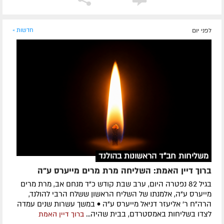
לפני יום
חדשות »
משליחות חב"ד הראשונות בהולנד
ברוך דיין האמת: השליחה מרת מרים מייערס ע"ה
בגיל 82 נפטרה היום, ערב שבת קודש כ"ד מנחם אב, מרת מרים
מייערס ע"ה, אלמנתו של השליח הראשון ששלח הרבי להולנד,
הרה"ח ר' אליעזר דניאל מייערס ע"ה • במשך עשרות שנים עמדה
לצדו בשליחות באמסטרדם, בבית שהיה...
ברוך דיין האמת