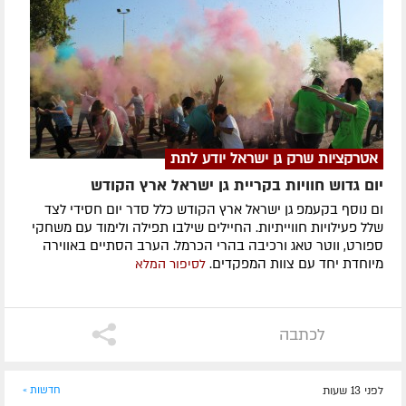
אטרקציות שרק גן ישראל יודע לתת
יום גדוש חוויות בקריית גן ישראל ארץ הקודש
ום נוסף בקעמפ גן ישראל ארץ הקודש כלל סדר יום חסידי לצד
שלל פעילויות חווייתיות. החיילים שילבו תפילה ולימוד עם משחקי
ספורט, ווטר טאג ורכיבה בהרי הכרמל. הערב הסתיים באווירה
מיוחדת יחד עם צוות המפקדים.
לסיפור המלא
לכתבה
לפני 13 שעות
חדשות »