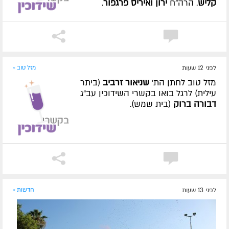
קליש
. הרה"ח
ירון ואיריס פרגפור
.
לפני 12 שעות
מזל טוב »
מזל טוב לחתן הת'
שניאור זרביב
(ביתר
עילית) לרגל בואו בקשרי השידוכין עב"ג
דבורה ברוק
(בית שמש).
לפני 13 שעות
חדשות »