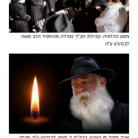
מסע ההלוויה: קהילת חב"ד נפרדה מהחסיד הרב משה
לבנהרץ ע"ה
אבד חסיד מן הארץ: הרה"ח ר' משה לבנהרץ ע"ה מכפר