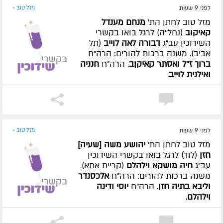
לפני 9 שעות
מזל טוב »
מזל טוב לחתן הת'
מנחם מענדל
קאיקוב
(נחל''ה) לרגל בואו בקשרי
השידוכין עב"ג
דבורה לאה לוייב
(תל
אביב). משנה ברכות להורים: הרה"ח
ברוך ז''ל ואסתר קאיקןב
. הרה"ח
חנניה
ואילנית לוייב
.
לפני 9 שעות
מזל טוב »
מזל טוב לחתן הת'
יהושע משה [שעיה]
חזן
(לוד) לרגל בואו בקשרי השידוכין
עב"ג
חיה מושקא וילהלם
(קריית אתא).
משנה ברכות להורים: הרה"ח
אלכסנדר
וליבא בתיה חזן
. הרה"ח
יוסי ודינה
וילהלם
.