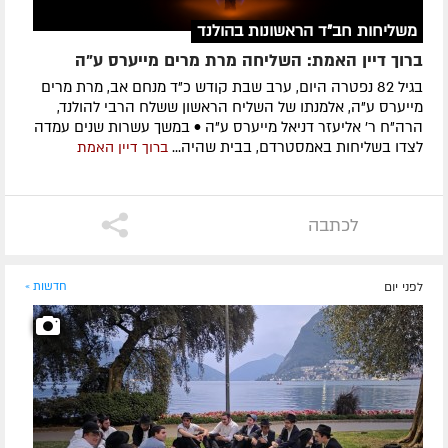
משליחות חב"ד הראשונות בהולנד
ברוך דיין האמת: השליחה מרת מרים מייערס ע"ה
בגיל 82 נפטרה היום, ערב שבת קודש כ"ד מנחם אב, מרת מרים
מייערס ע"ה, אלמנתו של השליח הראשון ששלח הרבי להולנד,
הרה"ח ר' אליעזר דניאל מייערס ע"ה • במשך עשרות שנים עמדה
לצדו בשליחות באמסטרדם, בבית שהיה...
ברוך דיין האמת
לכתבה
לפני יום
חדשות »