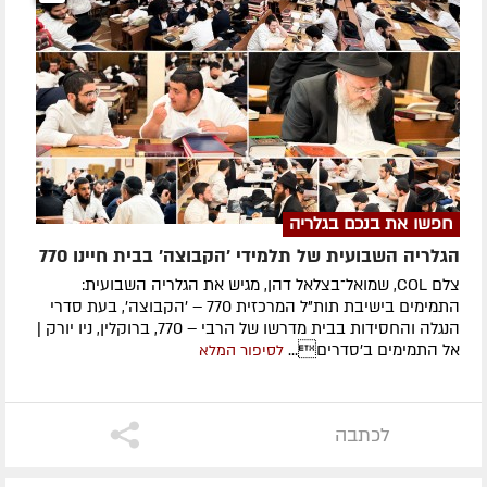
חפשו את בנכם בגלריה
הגלריה השבועית של תלמידי 'הקבוצה' בבית חיינו 770
צלם COL, שמואל־בצלאל דהן, מגיש את הגלריה השבועית:
התמימים בישיבת תות"ל המרכזית 770 – 'הקבוצה', בעת סדרי
הנגלה והחסידות בבית מדרשו של הרבי – 770, ברוקלין, ניו יורק |
אל התמימים ב'סדרים...
לסיפור המלא
לכתבה