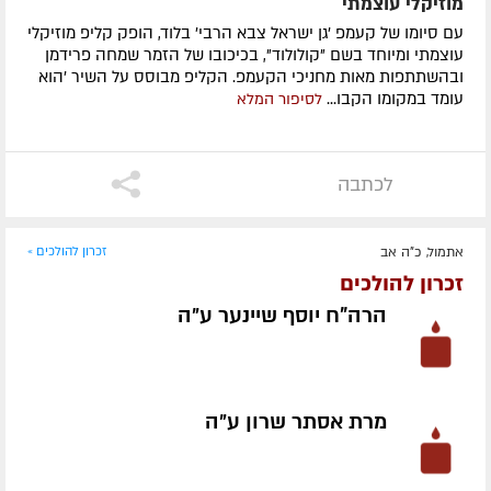
מוזיקלי עוצמתי
עם סיומו של קעמפ 'גן ישראל צבא הרבי' בלוד, הופק קליפ מוזיקלי
עוצמתי ומיוחד בשם "קולולוד", בכיכובו של הזמר שמחה פרידמן
ובהשתתפות מאות מחניכי הקעמפ. הקליפ מבוסס על השיר 'הוא
עומד במקומו הקבו...
לסיפור המלא
לכתבה
אתמול, כ"ה אב
זכרון להולכים »
זכרון להולכים
הרה"ח יוסף שיינער ע״ה
מרת אסתר שרון ע״ה