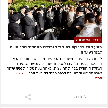
בדרכו האחרונה
מסע ההלוויה: קהילת חב"ד נפרדה מהחסיד הרב משה
לבנהרץ ע"ה
לוויתו של הרה"ח ר' משה לבנהרץ ע"ה, מבני משפחת לבנהרץ
הוותיקה בכפר חב"ד, בן למשפחה שחירפה נפשה לשמירת
הגחלת היהודית בברית המועצות, ולאחר שנות מסירות נפש עלתה
לארץ הקודש והתיישבה בכפר חב"ד בהוראת הרבי...
לסיפור
המלא
לכתבה