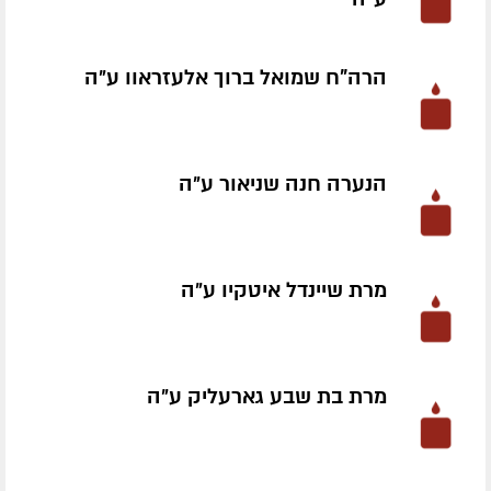
הרה"ח שמואל ברוך אלעזראוו ע״ה
הנערה חנה שניאור ע״ה
מרת שיינדל איטקיו ע״ה
מרת בת שבע גארעליק ע״ה