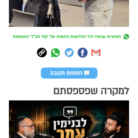
הצטרפו עכשיו לכל החדשות החמות של 'קול חב"ד' בווטסאפ
למקרה שפספסתם