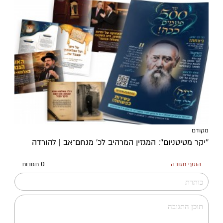
מקודם
''יקר מטיטניום'': המגזין המרהיב לכ’ מנחם־אב | להורדה
הוסף תגובה
0 תגובות