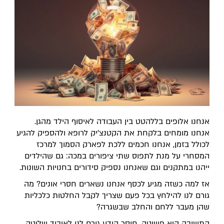
אנחנו אלופים בללהטט בין העבודה לאיסוף הילד מהגן.
אנחנו מומחים בלקחת את הקטנצ'יק לרופא ולהספיק להגיע
לכולל בזמן, אנחנו חכמים ללכת לפארק הסמוך למרכז
המסחרי על מנת לתפוס שתי ציפורים במכה: גם שהילדים
ייהנו במתקנים וגם שאנחנו נספיק סידורים בחנויות השונות.
אז למה כשזה מגיע לכסף אנחנו נשארים חסרי אונים? מה
גורם לנו להילחץ בכל פעם שצריך לקבל החלטות כלכליות
שהן מעבר ללחם והחלב שבשגרה?
התשובה היא פשוטה, חוסר הידע גורם לנו לאיבוד שליטה