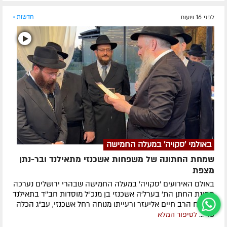
לפני 16 שעות
חדשות »
באולמי 'סקויה' במעלה החמישה
שמחת החתונה של משפחות אשכנזי מתאילנד ובר-נתן
מצפת
באולם האירועים 'סקויה' במעלה החמישה שבהרי ירושלים נערכה
חתונת החתן הת' בערל'ה אשכנזי בן מנכ"ל מוסדות חב''ד בתאילנד
השליח הרב חיים אליעזר ורעייתו מנוחה רחל אשכנזי, עב"ג הכלה
פרי...
לסיפור המלא