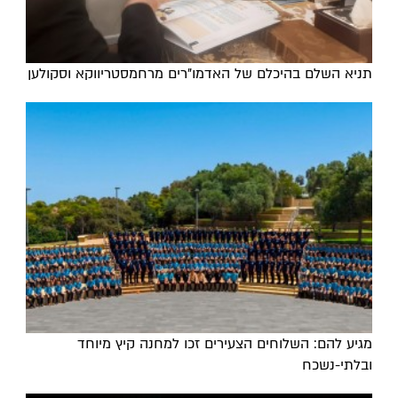
תניא השלם בהיכלם של האדמו"רים מרחמסטריווקא וסקולען
מגיע להם: השלוחים הצעירים זכו למחנה קיץ מיוחד
ובלתי-נשכח