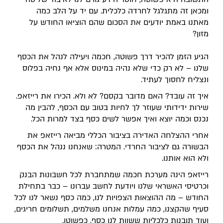
ומכאן זה מתגלגל לחרדה כלכלית. עם יד על הלב כמה
מאתנו באמת יודעים את הסכום שהם הוציאו החודש על
מזון?
הגיע הזמן להכיר דרך פשוטה, חכמה ויעילה לנהל את הכסף
שלנו – לא רק כדי שלא נהיה במינוס אלא אף נחיה בפלוס
ונצליח לחסוך לעתיד.
איך זה עובד? האם מדובר בקסם? לא ולא. הכירו את רייזאפ.
שירות ידידותי שעוזר לך לחיות בטוב עם הכסף, להבין מה
נכנס וכמה יוצא ואיך אפשר לשים כסף בצד למרות הכל.
אחרי ההצלחה האדירה בציבור הכללי מביאה רייזאפ את
הבשורה גם לציבור החרדי. המטרה: שאנחנו ננהל את הכסף
ולא הוא אותנו.
רייזאפ הינה מערכת חכמה שמתחברת לכל חשבונות הבנק
וכרטיסי האשראי שלנו ויודעת לחשב עברונו – כבר בתחילת
החודש – מה ההוצאות הצפויות לנו, כמה כסף נשאר לנו לכל
סעיף שהקצנו, כמה עמלות אנחנו משלמים, תשלומים חריגים,
ועוד תובנות כלכליות ששוות לנו כסף, כפשוטו.