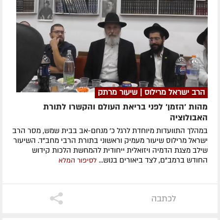
הרב ישראל מרילוס | שיעור מרתק
מהות 'הזמן' לפני בריאת העולם והקשרו לתורת
האבולוציה
במהלך התוועדות מיוחדת לרגל כ' מנחם-אב בבית שמש, מסר הרב
ישראל מרילוס שיעור מעמיק וראשוני בתורת הרבי מחב"ד. השיעור
שילב מצגת הדמיה ויזואלית ייחודית להמחשת הלכות קידוש
החודש ברמב"ם, לצד ביאורים בנוש...
לסיפור המלא
לכתבה