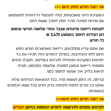
אני רוצה חודש ניסיון חינם >>>
המערכת הינה מאובטחת, קלה לתפעול וידידותית למשתמש
עם שירות תמיכה מהיר וזמין לאורך שעות היום.
לקוחות רייזאפ מדווחים שכבר אחרי שלושה חודשי שימוש
הם הצליחו לחסוך בממוצע 2,473 ₪
כל חודש
אם אתם עדיין מתלבטים, רייזאפ מאפשרים חודש ניסיון
חינם ללא התחייבות. במהלך החודש הזה תכירו את כל
יתרונות המערכת ותתחילו להרגיש בשליטה, תקבלו טיפים
ממומחי רייזאפ וכמובן למטרה שלשמה נתכנסנו, תוכלו
לראות בלייב איך אפשר לחסוך כסף.
קדימה, זה הזמן לעשות סדר, בכל ההוצאות הגדולות שליוו
אותנו בין פורים לפסח ולפתוח פרק חדש בכל נושא הכספים
במשפחה.
אני רוצה חודש ניסיון חינם>>>
לפרטים נוספים ולהרשמה לחודש התנסות בחינם
הקליקו