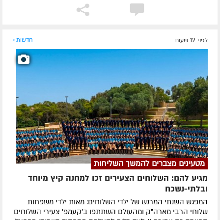
לפני 12 שעות
חדשות »
מטעינים מצברים להמשך השליחות
מגיע להם: השלוחים הצעירים זכו למחנה קיץ מיוחד
ובלתי-נשכח
המפגש השנתי המרגש של ילדי השלוחים: מאות ילדי משפחות
שלוחי הרבי מארה"ק ומהעולם השתתפו ב'קעמפ' צעירי השלוחים