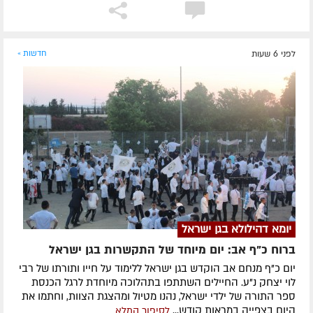
לפני 6 שעות
חדשות »
יומא דהילולא בגן ישראל
ברוח כ"ף אב: יום מיוחד של התקשרות בגן ישראל
יום כ"ף מנחם אב הוקדש בגן ישראל ללימוד על חייו ותורתו של רבי
לוי יצחק נ"ע. החיילים השתתפו בתהלוכה מיוחדת לרגל הכנסת
ספר התורה של ילדי ישראל, נהנו מטיול ומהצגת הצוות, וחתמו את
היום בצפייה במראות קודש...
לסיפור המלא