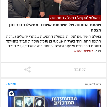
באולמי 'סקויה' במעלה החמישה
שמחת החתונה של משפחות אשכנזי מתאילנד ובר-נתן
מצפת
באולם האירועים 'סקויה' במעלה החמישה שבהרי ירושלים נערכה
חתונת החתן הת' בערל'ה אשכנזי בן מנכ"ל מוסדות חב''ד בתאילנד
השליח הרב חיים אליעזר ורעייתו מנוחה רחל אשכנזי, עב"ג הכלה
פרי...
לסיפור המלא
לכתבה
לפני 12 שעות
חדשות »