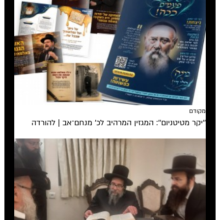
מקודם
''יקר מטיטניום'': המגזין המרהיב לכ’ מנחם־אב | להורדה