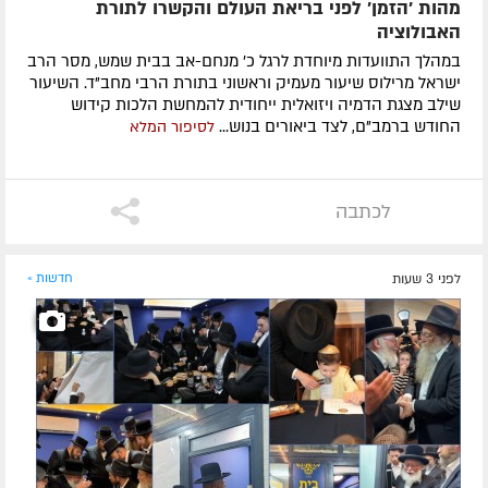
מהות 'הזמן' לפני בריאת העולם והקשרו לתורת
האבולוציה
במהלך התוועדות מיוחדת לרגל כ' מנחם-אב בבית שמש, מסר הרב
ישראל מרילוס שיעור מעמיק וראשוני בתורת הרבי מחב"ד. השיעור
שילב מצגת הדמיה ויזואלית ייחודית להמחשת הלכות קידוש
החודש ברמב"ם, לצד ביאורים בנוש...
לסיפור המלא
לכתבה
לפני 3 שעות
חדשות »