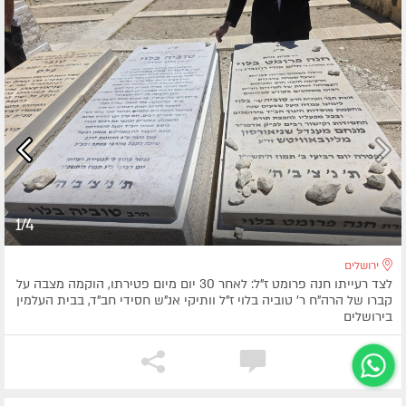
1/4
ירושלים
לצד רעייתו חנה פרומט ז"ל: לאחר 30 יום מיום פטירתו, הוקמה מצבה על
קברו של הרה"ח ר' טוביה בלוי ז"ל וותיקי אנ"ש חסידי חב"ד, בבית העלמין
בירושלים