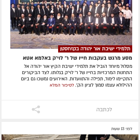
תלמידי ישיבת אור יהודה בקזחסטן
מסע מרגש בעקבות חייו של ר' לוי'ק באלמא אטא
מסלול מיוחד הוביל את תלמידי ישיבת הקיץ אור יהודה אל
התחנות המרכזיות בחייו של ר' לוי'ק בגלותו. לצד הביקורים
התקיימו לימוד, תפילה והתוועדות. האירועים נמשכו גם ביום
ההילולא עצמו סמוך לציון הק'.
לסיפור המלא
לכתבה
לפני 13 שעות