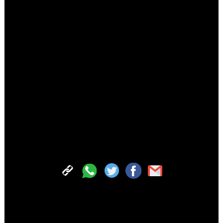
הצטרפו עכשיו לכל החדשות החמות של 'קול חב"ד' בווטסאפ