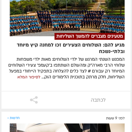
מטעינים מצברים להמשך השליחות
מגיע להם: השלוחים הצעירים זכו למחנה קיץ מיוחד
ובלתי-נשכח
המפגש השנתי המרגש של ילדי השלוחים: מאות ילדי משפחות
שלוחי הרבי מארה"ק ומהעולם השתתפו ב'קעמפ' צעירי השלוחים
המיוחד רק עבורם # לצד כלים להצלחה בתפקיד הייחודי במפעל
השליחות, חלק מרתק בתוכנית הלימודים הוק...
לסיפור המלא
לכתבה
לפני 9 שעות
חדשות »