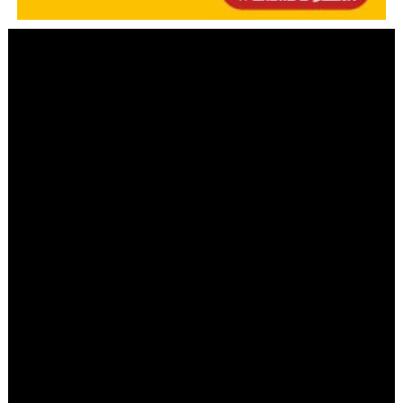
מערכת COL
|
יום ב' אייר ה׳תשפ״ד 10.05.2024
הרב ג'ייקובסון
בתוך מתח, טרדות ובעיות - איך נשארים
שפויים ורגועים? צפו
איך ניתן לשמור על יציבות נפשית ולהשאר רגועים ושמחים
בכל מצב? איך נשמור על עצמנו שלא להיסחף אחרי גלים
של השפעה מהסביבה? הלכה מיוחדת בדיני ערלה, בה
עוסקת פרשת השבוע, מלמדת אותנו יסוד מאלף שייתן לנו
את הכלים להשאר מחוברים לאמת שלנו, להיות מחוברים
לעצמנו ולא להתפעל ממה שקורה בחוץ | הרב יוסף יצחק
ג'ייקובסון בשיעור מאלף ומרתק לפרשת קדושים