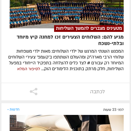
מטעינים מצברים להמשך השליחות
מגיע להם: השלוחים הצעירים זכו למחנה קיץ מיוחד
ובלתי-נשכח
המפגש השנתי המרגש של ילדי השלוחים: מאות ילדי משפחות
שלוחי הרבי מארה"ק ומהעולם השתתפו ב'קעמפ' צעירי השלוחים
המיוחד רק עבורם # לצד כלים להצלחה בתפקיד הייחודי במפעל
השליחות, חלק מרתק בתוכנית הלימודים הוק...
לסיפור המלא
לכתבה
לפני 23 שעות
חדשות »