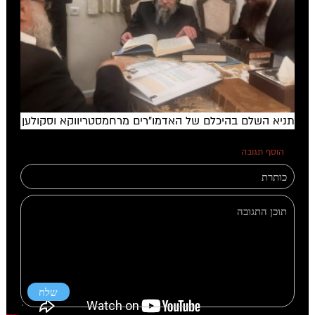
תניא השלם בהיכלם של האדמו"רים מרחמסטריווקא וסקולען
הוסף תגובה
0 תגובות