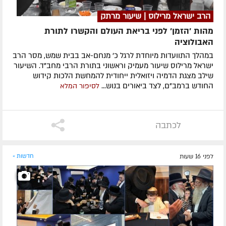
הרב ישראל מרילוס | שיעור מרתק
מהות 'הזמן' לפני בריאת העולם והקשרו לתורת
האבולוציה
במהלך התוועדות מיוחדת לרגל כ' מנחם-אב בבית שמש, מסר הרב
ישראל מרילוס שיעור מעמיק וראשוני בתורת הרבי מחב"ד. השיעור
שילב מצגת הדמיה ויזואלית ייחודית להמחשת הלכות קידוש
החודש ברמב"ם, לצד ביאורים בנוש...
לסיפור המלא
לכתבה
לפני 16 שעות
חדשות »