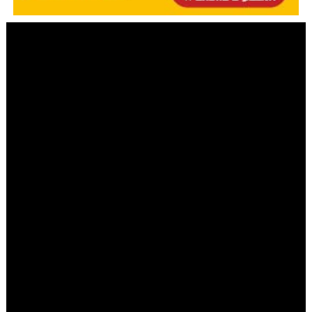
מערכת COL
|
יום כ"ב ניסן ה׳תשפ״ד 30.04.2024
הרב שבתי סלבטיצקי
אחרי החגים הגיע. איך מיישמים את כל
מה שהבטחנו לעצמנו?
שבתאי סלבטיצקי
כולנו רוצים להתחיל את שגרת הקיץ ברגל ימין וליישם את כל
מה שהבטחנו לעצמנו שנתחיל לעשות מיד אחרי החג, אבל
הדרך ליישום החלטות וליצירת שינוי בר קיימא רצופה קשיים
ואתגרים. איך נוכל לעשות את כל מה שאנחנו רוצים כל כך?
איך יוצרים שינוי פנימי ועמוק בתוכנו? | הרב שבתי סלבטיצקי
בשיעור מאלף ומרגש לפרשת אחרי