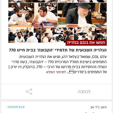
חפשו את בנכם בגלריה
הגלריה השבועית של תלמידי 'הקבוצה' בבית חיינו 770
צלם COL, שמואל־בצלאל דהן, מגיש את הגלריה השבועית:
התמימים בישיבת תות"ל המרכזית 770 – 'הקבוצה', בעת סדרי
הנגלה והחסידות בבית מדרשו של הרבי – 770, ברוקלין, ניו יורק |
אל התמימים ב'סדרים...
לסיפור המלא
לכתבה
היום, כ"ד אב
זכרון להולכים »