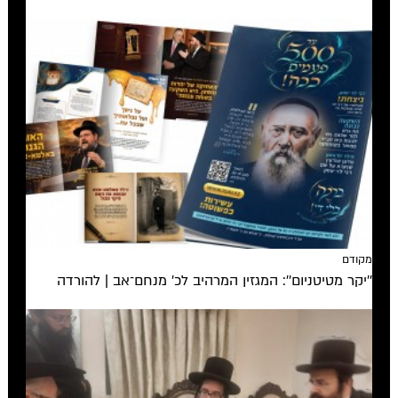
מקודם
''יקר מטיטניום'': המגזין המרהיב לכ’ מנחם־אב | להורדה