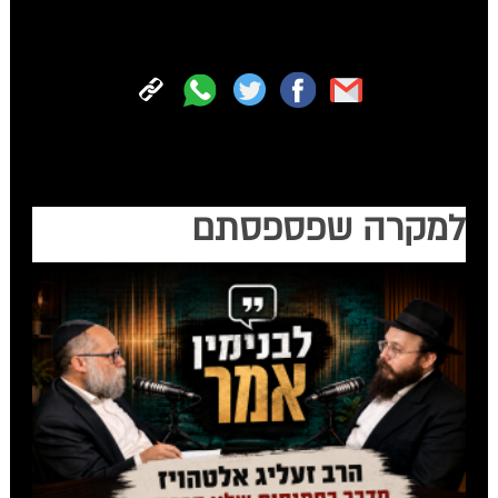
הצטרפו עכשיו לכל החדשות החמות של 'קול חב"ד' בווטסאפ
למקרה שפספסתם