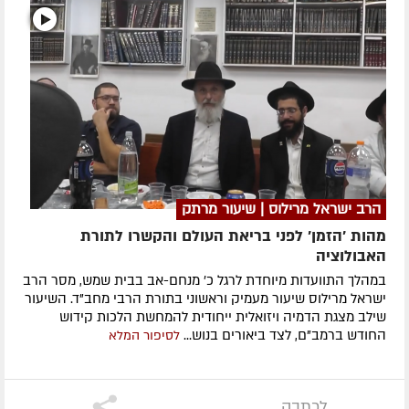
הרב ישראל מרילוס | שיעור מרתק
מהות 'הזמן' לפני בריאת העולם והקשרו לתורת
האבולוציה
במהלך התוועדות מיוחדת לרגל כ' מנחם-אב בבית שמש, מסר הרב
ישראל מרילוס שיעור מעמיק וראשוני בתורת הרבי מחב"ד. השיעור
שילב מצגת הדמיה ויזואלית ייחודית להמחשת הלכות קידוש
החודש ברמב"ם, לצד ביאורים בנוש...
לסיפור המלא
לכתבה