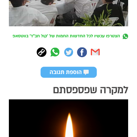
הצטרפו עכשיו לכל החדשות החמות של 'קול חב"ד' בווטסאפ
למקרה שפספסתם