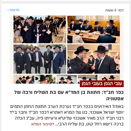
לפני 6 שעות
חדשות »
ענבי הגפן בענבי הגפן
כפר חב"ד: חתונת בן המד"א עם בת השליח ורבה של
אסטוניה
באוהל האירועים בכפר חב''ד נערכת הערב חתונת החתן התמים
יוסף ישראל אשכנזי, בנו של המרא דאתרא דכפר חב''ד וחבר בי"ד
רבני חב"ד הרב מאיר אשכנזי שליט"א ורעייתו פיה, עב"ג הכלה
ברכה רישא רחל קוט, בת שליח הרבי...
לסיפור המלא