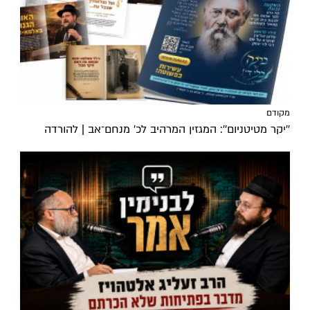
מקודם
''יקר מטיטניום'': המגזין המרהיב לכ’ מנחם־אב | להורדה