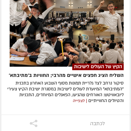
הקיץ של העולים לישיבות
השליח הציג חפצים אישיים מהרבי; החוויות ב'מתיבתא'
סיקור נרחב לצד גלריית תמונות מסוף השבוע האחרון בתכנית
"המתיבתא" המיועדת לעולים לישיבות במסגרת ישיבת הקיץ צעירי
ליובאוויטש: האורחים שהגיעו, הפאנלים המיוחדים, התכניות
והטיולים החווייתיים
| לצפייה
לכתבה