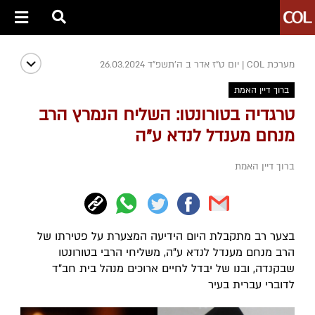
מערכת COL
|
יום ט"ז אדר ב ה׳תשפ״ד 26.03.2024
ברוך דיין האמת
טרגדיה בטורונטו: השליח הנמרץ הרב
מנחם מענדל לנדא ע"ה
ברוך דיין האמת
בצער רב מתקבלת היום הידיעה המצערת על פטירתו של
הרב מנחם מענדל לנדא ע"ה, משליחי הרבי בטורונטו
שבקנדה, ובנו של יבדל לחיים ארוכים מנהל בית חב"ד
לדוברי עברית בעיר