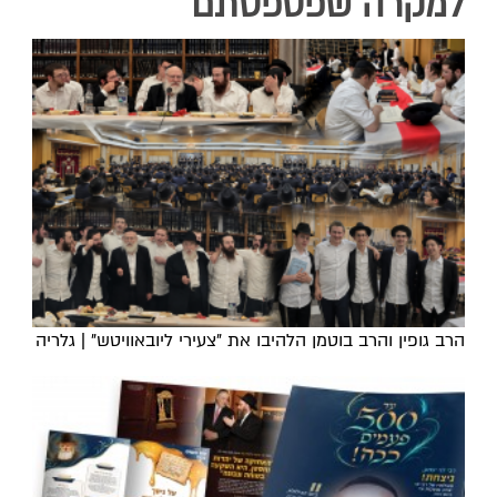
למקרה שפספסתם
הרב גופין והרב בוטמן הלהיבו את "צעירי ליובאוויטש" | גלריה