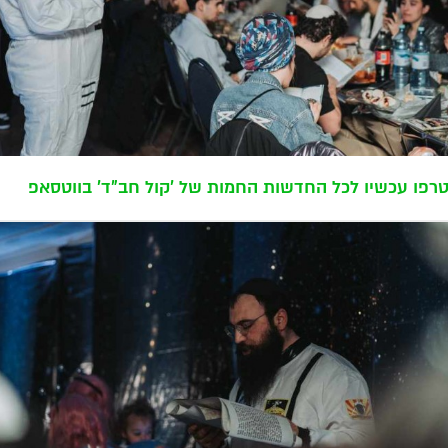
רפו עכשיו לכל החדשות החמות של 'קול חב"ד' בווטסאפ