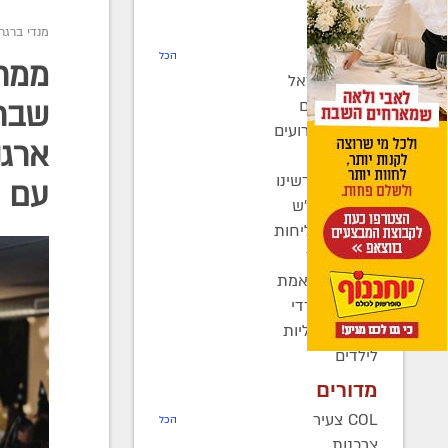
חדשות
מנדי ברגר
רדיו COL
הכל
ממרי
חב"ד בישראל
חב"ד בעולם
שברו
כינוסים ואירועים
ארגנ
קהילות
בחצרות קדשינו
עם מ
שמחות אנ"ש
יוצאים לשליחות
נשות חב"ד
ברוך דיין האמת
בעולם החרדי
חדשות כלליות
לילדים
מדורים
COL צעיר
הכל
צרכנות