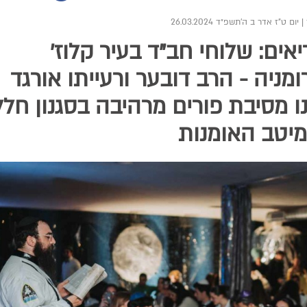
|
יום ט"ז אדר ב ה׳תשפ״ד 26.03.2024
אים: שלוחי חב"ד בעיר קלוז'
מניה - הרב דובער ורעייתו אורגד
ו מסיבת פורים מרהיבה בסגנון חלל
יטב האומנות