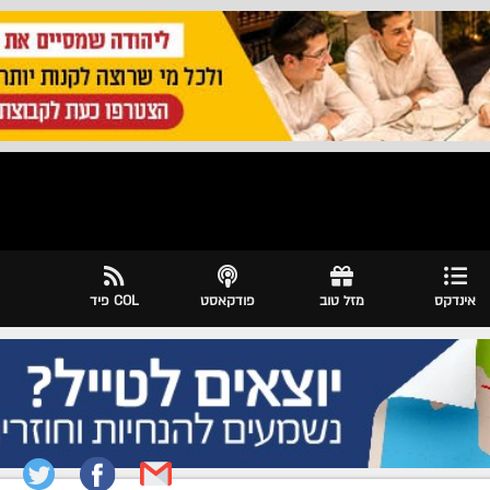
אינדקס
מזל טוב
פודקאסט
COL פיד