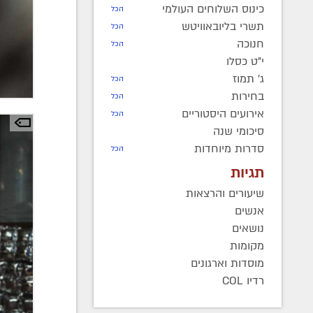
כינוס השלוחים העולמי
הכל
תשרי בליובאוויטש
הכל
חנוכה
הכל
י"ט כסלו
ג' תמוז
הכל
בחירות
הכל
אירועים היסטוריים
הכל
סיכומי שנה
סדרות מיוחדות
הכל
תגיות
שיעורים והרצאות
אנשים
נושאים
מקומות
מוסדות וארגונים
רדיו COL