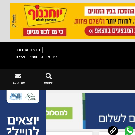
הרשם
התחבר
כ"ה אב, ה׳תשפ״ו
07:43
חיפוש
צור קשר