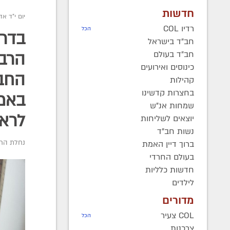
חדשות
יום י"ד אדר ב
רדיו COL
הכל
בדרך
חב"ד בישראל
חב"ד בעולם
הרב 
כינוסים ואירועים
החב"
קהילות
בחצרות קדשינו
באמי
שמחות אנ"ש
לראש
יוצאים לשליחות
נשות חב"ד
נחלת הר 
ברוך דיין האמת
בעולם החרדי
חדשות כלליות
לילדים
מדורים
COL צעיר
הכל
צרכנות