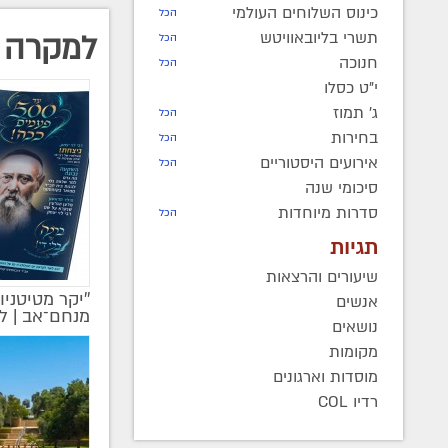
כינוס השלוחים העולמי
הכל
תשרי בליובאוויטש
למקרה 
הכל
חנוכה
הכל
י"ט כסלו
ג' תמוז
הכל
בחירות
הכל
אירועים היסטוריים
הכל
סיכומי שנה
סדרות מיוחדות
הכל
תגיות
שיעורים והרצאות
''יקר מטיטניו
מקודם
אנשים
מנחם־אב | ל
נושאים
מקומות
מוסדות וארגונים
רדיו COL