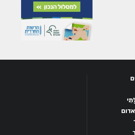
ם
תִי
אדום