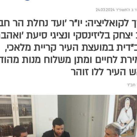
 ה׳תשפ״ד 24.03.2024
 לקואליציה: יו"ר 'ועד נחלת הר חב"
יצחק בליזינסקי ונציגי סיעת 'ואהבת
דית במועצת העיר קריית מלאכי,
רת לחיים ומתן משלוח מנות מהוד
 העיר ללו זוהר
חב"ד