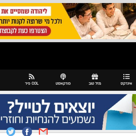
אינדקס
מזל טוב
פודקאסט
COL פיד