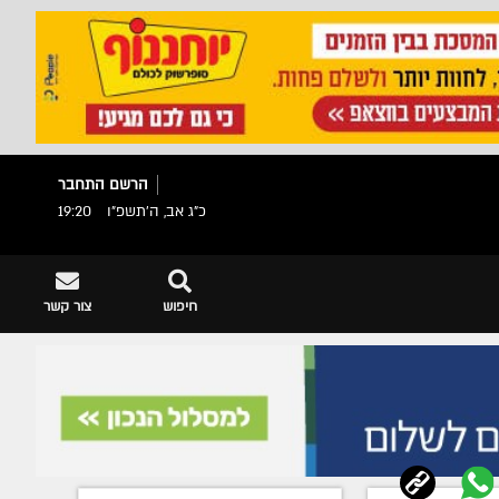
הרשם
התחבר
כ"ג אב, ה׳תשפ״ו
19:20
חיפוש
צור קשר