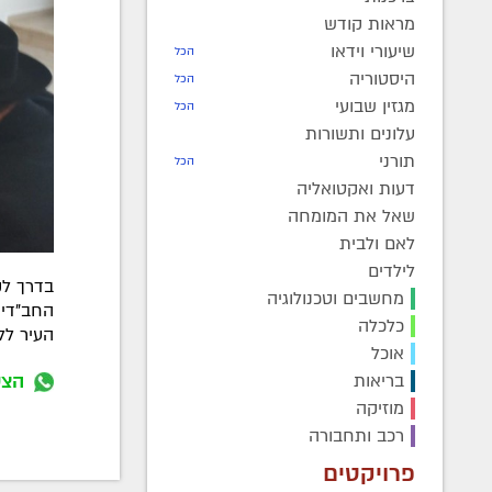
מראות קודש
שיעורי וידאו
הכל
היסטוריה
הכל
מגזין שבועי
הכל
עלונים ותשורות
תורני
הכל
דעות ואקטואליה
שאל את המומחה
לאם ולבית
לילדים
בדרך לקו
מחשבים וטכנולוגיה
החב"דית
כלכלה
העיר ללו
אוכל
הצט
בריאות
מוזיקה
רכב ותחבורה
פרויקטים