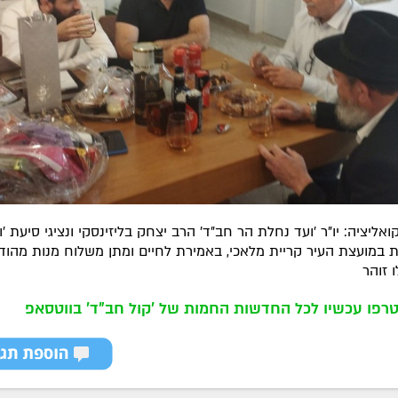
אליציה: יו"ר 'ועד נחלת הר חב"ד' הרב יצחק בליזינסקי ונציגי סיעת '
 במועצת העיר קריית מלאכי, באמירת לחיים ומתן משלוח מנות מהוד
 זוהר
רפו עכשיו לכל החדשות החמות של 'קול חב"ד' בווטסאפ