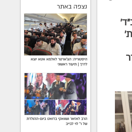
נצפה באתר
ד'
'
ר
היסטוריה: הצ'ארטר לאלמא אטא יוצא
לדרך | תיעוד ראשוני
הרב לאזאר ושוואקי בדואט ביום-ההולדת
של ר' לוי לבייב