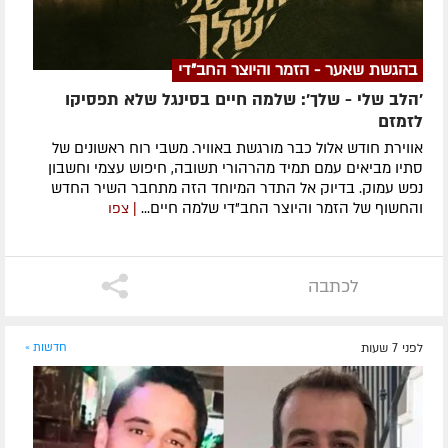
בהגשת שאער - הזמר והיוצר החב"די
'הלב שלי - שלך': שלמה חיים בסינגל שלא תפסיקו
לזמזם
אווירת חודש אלול כבר מורגשת באוויר. משבי רוח ראשונים של
סתיו מביאים עמם תמיד מהרהורי תשובה, חיפוש עצמי וחשבון
נפש עמוק. בדיוק אל התדר המיוחד הזה מתחבר השיר החדש
והחשוף של הזמר והיוצר החב"די שלמה חיים...
| צפו
לכתבה
לפני 7 שעות
חדשות »