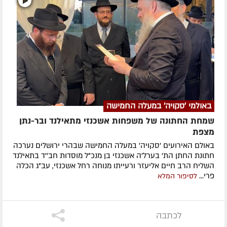
באולמי 'סקויה' במעלה החמישה
שמחת החתונה של משפחות אשכנזי מתאילנד ובר-נתן
מצפת
באולם האירועים 'סקויה' במעלה החמישה שבהרי ירושלים נערכה
חתונת החתן הת' בערל'ה אשכנזי בן מנכ"ל מוסדות חב''ד בתאילנד
השליח הרב חיים אליעזר ורעייתו מנוחה רחל אשכנזי, עב"ג הכלה
פרי...
לסיפור המלא
לכתבה