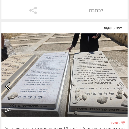
לכתבה
לפני 5 שעות
1/4
ירושלים
לצד רעייתו חנה פרומט ז"ל: לאחר 30 יום מיום פטירתו, הוקמה מצבה על