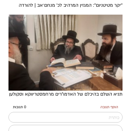
''יקר מטיטניום'': המגזין המרהיב לכ’ מנחם־אב | להורדה
תניא השלם בהיכלם של האדמו"רים מרחמסטריווקא וסקולען
הוסף תגובה
0 תגובות