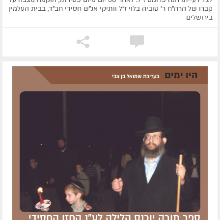
קברו של הרה"ח ר' טוביה בלוי ז"ל וותיקי אנ"ש חסידי חב"ד, בבית העלמין
בירושלים
היו ימים
בעריכת שמואל בן צבי
ספר תורה יוכנס הלילה לע"נ החזן החסידי