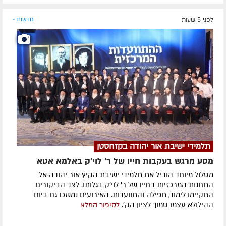
לפני 5 שעות
חדשות »
תלמידי ישיבת אור יהודה בקזחסטן
מסע מרגש בעקבות חייו של ר' לוי'ק באלמא אטא
מסלול מיוחד הוביל את תלמידי ישיבת הקיץ אור יהודה אל
התחנות המרכזיות בחייו של ר' לוי'ק בגלותו. לצד הביקורים
התקיימו לימוד, תפילה והתוועדות. האירועים נמשכו גם ביום
ההילולא עצמו סמוך לציון הק'.
לסיפור המלא