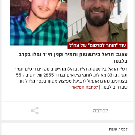
עוד "הותר לפרסום" של צה"ל
עצוב: הראל בירנשטוק ותמיר וקנין הי"ד נפלו בקרב
בלבנון
רס"ן הראל בירנשטוק הי"ד, בן 34 מהיישוב נוקדים ורס"ם תמיר
וקנין, בן 33 מאילת, לוחמי מילואים בגדוד 2855 של חטיבה 55
בצנחנים, נהרגו אתמול (רביעי) מפיצוץ מטען בכפר מג'דל זון
שבדרום לבנון.
| לכתבה המלאה
לכתבה
לפני 7 שעות