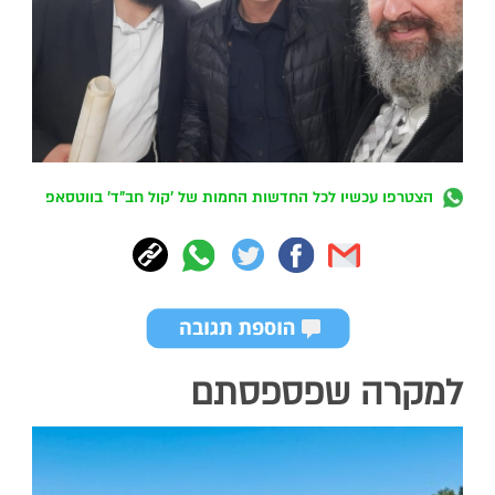
הצטרפו עכשיו לכל החדשות החמות של 'קול חב"ד' בווטסאפ
למקרה שפספסתם