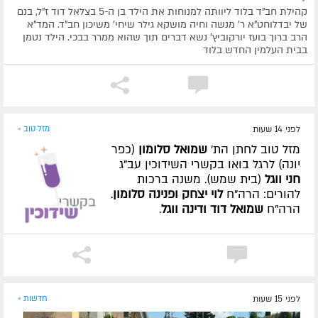
קהילת חב"ד בלוד ליוותה למנוחות את הילד בן ה-5 בצלאל דוד ז"ל, בנם
של יבדלוחט"א ר' מנשה וחיה מושקא גילר שיחי' משיכון חב"ד. המד"א
הרב ברוך בועז יורקוביץ' נשא דברים תוך שהוא ממרר בבכי. הילד נטמן
בבית העלמין החדש בלוד
לפני 14 שעות
מזל טוב »
מזל טוב לחתן הת'
שמואל סלומון
(כפר
יונה) לרגל בואו בקשרי השידוכין עב"ג
חני ווגל
(בית שמש). משנה ברכות
להורים: הרה"ח
לוי יצחק ופנינה סלומון
.
הרה"ח
שמואל דוד ודינה ווגל
.
לפני 15 שעות
חדשות »