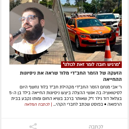
"מרגיש חובה לומר זאת לכולנו"
הזעקה של הזמר החב"די מלוד שראה את ניסיונות
ההחייאה
ר' אבי מנחם הזמר החב"די מקהילת חב"ד בלוד נחשף היום
לסיטואציה בה אנשי ההצלה ביצעו ניסיונות החייאה בילד בן ה-5
בצלאל דוד גילר ז"ל, שאותר ברכב בשיא החום ומותו נקבע בבית
הרפואה • בפוסט שכתב לחברי הקהי...
| לכתבה המלאה
לכתבה