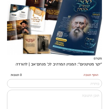
מקודם
''יקר מטיטניום'': המגזין המרהיב לכ’ מנחם־אב | להורדה
הוסף תגובה
0 תגובות