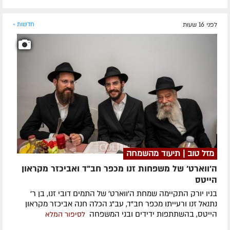
לפני 16 שעות
חדשות »
מזל טוב | תיעוד מהשמחה
ה'ווארט' של משפחות זנו מכפר חב"ד ואביכזר מקראון
הייטס
בניו יורק התקיימה שמחת ה'ווארט' של התמים דובי זנו, בן ר'
נתנאל זנו ורעייתו מכפר חב"ד, עב"ג הכלה חנה אביכזר מקראון
הייטס, בהשתתפות ידידים ובני המשפחה
לסיפור המלא