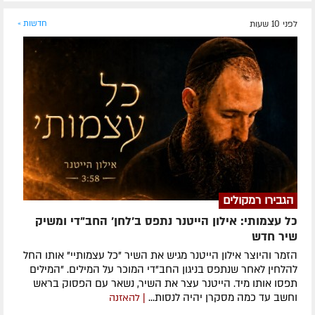
לפני 10 שעות
חדשות »
הגבירו רמקולים
כל עצמותי: אילון הייטנר נתפס ב'לחן' החב"די ומשיק
שיר חדש
הזמר והיוצר אילון הייטנר מגיש את השיר "כל עצמותיי" אותו החל
להלחין לאחר שנתפס בניגון החב"די המוכר על המילים. "המילים
תפסו אותו מיד. הייטנר עצר את השיר, נשאר עם הפסוק בראש
וחשב עד כמה מסקרן יהיה לנסות...
| להאזנה