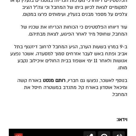
הפלסטיניים דיווחו כי מערכות הכריזה במסגדים בנעלין קראו
למקומיים לצאת לכיוון ביתו של המחבל וכי צה"ל הציב
צלפים על מספר מבנים בנעלין, ועימותים פרצו במקום.
עוד דיווחו הפלסטינים כי הכוחות הכריחו את שכניו של
המחבל, שחוסל מיד לאחר הפיגוע, לצאת מבתיהם.
ב-9 במרץ בשעות הערב, הגיע המחבל לרחוב דיזנגוף בתל
אביב ופתח באש לעבר אזרחים סמוך למסעדה. אשכר נפצע
אנושות ולאחר 11 ימי אשפוז בבית החולים איכילוב נקבע
מותו.
בנוסף לאשכר, נפצעו גם חבריו,
רותם מנסנו
באורח קשה
ומיכאל אוסדון באורח קל. מתנדב במשטרה חיסל את
המחבל.
וידאו: