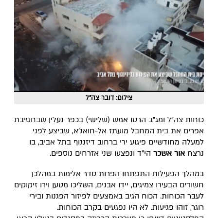
צילום: דובר צה"ל
כוחות צה"ל ומג"ב הרסו אמש (שלישי) בכפר נעלין שבחטיבת
אפרים את בית המחבל מועתז אל-חואג'א, שביצע לפני
למעלה מחודשיים פיגוע ירי ברחוב דיזנגוף בתל אביב, בו
נרצח
אור אשכר
הי"ד ונפצעו שני אזרחים נוספים.
במהלך הפעילות התפתחו הפרות סדר אלימות במהלכן
חשודים הבעירו צמיגים, יידו אבנים, השליכו מטען וירו זיקוקים
לעבר הכוחות. הכוח הגיב באמצעים לפיזור הפגנות ובירי
רוגר, זוהו פגיעות.
לא היו נפגעים בקרב הכוחות.