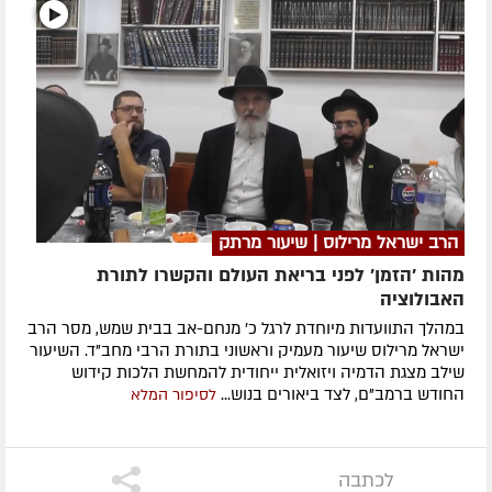
הרב ישראל מרילוס | שיעור מרתק
מהות 'הזמן' לפני בריאת העולם והקשרו לתורת
האבולוציה
במהלך התוועדות מיוחדת לרגל כ' מנחם-אב בבית שמש, מסר הרב
ישראל מרילוס שיעור מעמיק וראשוני בתורת הרבי מחב"ד. השיעור
שילב מצגת הדמיה ויזואלית ייחודית להמחשת הלכות קידוש
החודש ברמב"ם, לצד ביאורים בנוש...
לסיפור המלא
לכתבה