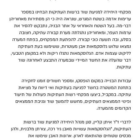
מפקחי היחידה למניעת שוד ברשות העתיקות הבחינו במספר
ערימות אדמה בשטח המגרש, שנראה היה כי הן מסתירות מאחוריהן
דבר-מה. בעל השטח והאחראי על אתר הבניה, נתבקש להסיר את
ערמות העפר, ומאחוריהן נתגלתה מערת קבורה עתיקה, חצובה
בסלע, ובה תשעה כוכי קבורה. להפתעת המפקחים, בפתח המערה
נמצאו שלוש גלוסקמאות אבן מעוטרות, ששימשו בעת העתיקה
לליקוט עצמות אדם. הגלוסקמאות נתגלו ריקות ולא במקומן הטבעי,
דבר שהעלה את החשד המיידי שבמערה התבצע לאחרונה שוד
עתיקות.
עבודות הבנייה במקום הופסקו, ומספר חשודים זומנו לחקירה
בתחנת המשטרה בחשד לפגיעה בעתיקות ואי דיווח על מציאת
עתיקה. במקביל, ביצעו מפקחי רשות העתיקות פעולות של תיעוד
ופינוי הממצאים העתיקים, מחשש להמשך שוד וגניבת הממצאים
הקדומים מהמערה.
לדברי ד"ר איתן קליין, סגן מנהל היחידה למניעת שוד ברשות
העתיקות, "הגלוסקמאות עשויות מאבן גיר רכה, צורתן מלבנית, ולהן
מכסים שטוחים שהותאמו לארון. ארונות האבן שימשו את