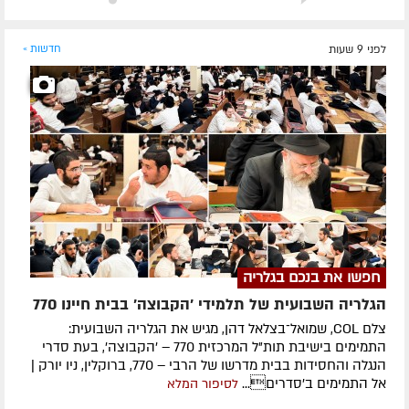
לפני 9 שעות
חדשות »
חפשו את בנכם בגלריה
הגלריה השבועית של תלמידי 'הקבוצה' בבית חיינו 770
צלם COL, שמואל־בצלאל דהן, מגיש את הגלריה השבועית:
התמימים בישיבת תות"ל המרכזית 770 – 'הקבוצה', בעת סדרי
הנגלה והחסידות בבית מדרשו של הרבי – 770, ברוקלין, ניו יורק |
אל התמימים ב'סדרים...
לסיפור המלא