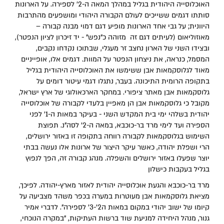
האוכלוסייה היהודית בגליל במהלך המאה ה-2' לספירה. על הארונות
סותתו דגמים ששייכים לעולם הקבורה היהודי ומושפעים מהתרבות
היוונית; על גבי אחד הארונות מופיע דגם דמוי מבנה קבורה –
מאוזוליאום (לעיתים דגם זה מזוהה כ"נפש" - יד זיכרון לציון הנפטר),
ובצידו השני של הארון נחצב זר מעגלי, שבתוכו נקדחו נקבים,
המסמל, כנראה, את ניצחון הנפטר על המוות. דגמים אלו, אופייניים
מאוד לגלוסקמאות אבן ששימשו את האוכלוסייה היהודית בגליל
בתקופה הרומית התיכונה. בעבר, נתגלו דגמי עיטור דומים על
גלוסקמאות אבן מאתר ציפורי. במחקר הארכאולוגי של ארץ ישראל,
מקובל כי גלוסקמאות אבן הן מאפיין בלעדי לקבורה של אוכלוסייה
יהודית בשלהי ימי בית המקדש השני - בעיקר במאות ה-1' לפני
הספירה ועד לימי מרד בר-כוכבא, במאה ה-2' לסה"נ. תפוצת
השימוש בגלוסקמאות לקבורה רווחה בתקופה זו באזור ירושלים,
הרי ושפלת יהודה, כאשר עיקר היצור של ארונות אלו נעשה בבתי
יוצר שפעלו באזור ירושלים והשפלה. מנהג קבורה זה, הפך לנפוץ
בגליל בעקבות כישלון
מרד בר-כוכבא והגעת אוכלוסייה יהודית לאזור מארץ-יהודה. לפיכך,
מציאת גלוסקמאות אבן מעוטרות במערה בכפר משהד מצביעה על
קיומו של ישוב יהודי במקום במאות ה2'-3' לספירה". לדברי אמיר
גנור, מנהל היחידה למניעת שוד ברשות העתיקות, "במקרה הנוכחי,