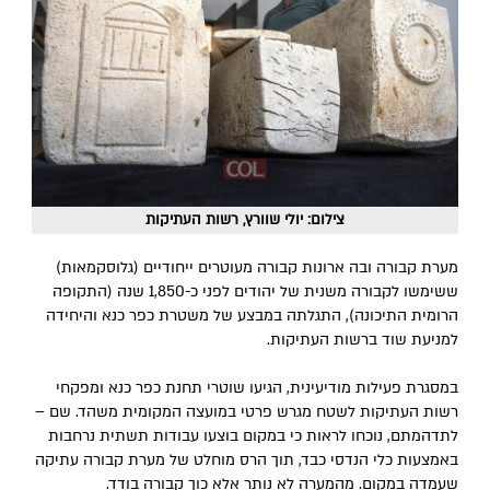
צילום: יולי שוורץ, רשות העתיקות
מערת קבורה ובה ארונות קבורה מעוטרים ייחודיים (גלוסקמאות)
ששימשו לקבורה משנית של יהודים לפני כ-1,850 שנה (התקופה
הרומית התיכונה), התגלתה במבצע של משטרת כפר כנא והיחידה
למניעת שוד ברשות העתיקות.
במסגרת פעילות מודיעינית, הגיעו שוטרי תחנת כפר כנא ומפקחי
רשות העתיקות לשטח מגרש פרטי במועצה המקומית משהד. שם –
לתדהמתם, נוכחו לראות כי במקום בוצעו עבודות תשתית נרחבות
באמצעות כלי הנדסי כבד, תוך הרס מוחלט של מערת קבורה עתיקה
שעמדה במקום. מהמערה לא נותר אלא כוך קבורה בודד.