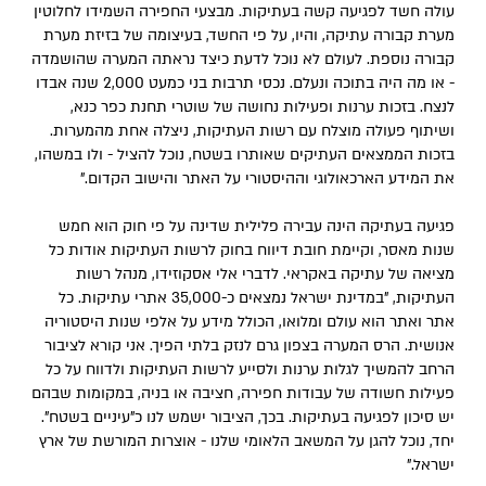
עולה חשד לפגיעה קשה בעתיקות. מבצעי החפירה השמידו לחלוטין
מערת קבורה עתיקה, והיו, על פי החשד, בעיצומה של בזיזת מערת
קבורה נוספת. לעולם לא נוכל לדעת כיצד נראתה המערה שהושמדה
- או מה היה בתוכה ונעלם. נכסי תרבות בני כמעט 2,000 שנה אבדו
לנצח. בזכות ערנות ופעילות נחושה של שוטרי תחנת כפר כנא,
ושיתוף פעולה מוצלח עם רשות העתיקות, ניצלה אחת מהמערות.
בזכות הממצאים העתיקים שאותרו בשטח, נוכל להציל - ולו במשהו,
את המידע הארכאולוגי וההיסטורי על האתר והישוב הקדום."
פגיעה בעתיקה הינה עבירה פלילית שדינה על פי חוק הוא חמש
שנות מאסר, וקיימת חובת דיווח בחוק לרשות העתיקות אודות כל
מציאה של עתיקה באקראי. לדברי אלי אסקוזידו, מנהל רשות
העתיקות, "במדינת ישראל נמצאים כ-35,000 אתרי עתיקות. כל
אתר ואתר הוא עולם ומלואו, הכולל מידע על אלפי שנות היסטוריה
אנושית. הרס המערה בצפון גרם לנזק בלתי הפיך. אני קורא לציבור
הרחב להמשיך לגלות ערנות ולסייע לרשות העתיקות ולדווח על כל
פעילות חשודה של עבודות חפירה, חציבה או בניה, במקומות שבהם
יש סיכון לפגיעה בעתיקות. בכך, הציבור ישמש לנו כ"עיניים בשטח".
יחד, נוכל להגן על המשאב הלאומי שלנו - אוצרות המורשת של ארץ
ישראל."