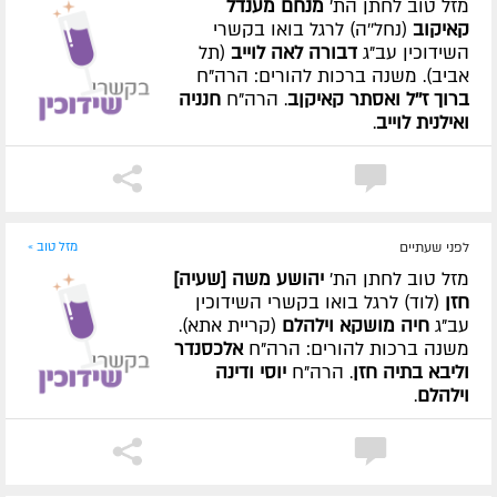
מזל טוב לחתן הת'
מנחם מענדל
קאיקוב
(נחל''ה) לרגל בואו בקשרי
השידוכין עב"ג
דבורה לאה לוייב
(תל
אביב). משנה ברכות להורים: הרה"ח
ברוך ז''ל ואסתר קאיקןב
. הרה"ח
חנניה
ואילנית לוייב
.
לפני שעתיים
מזל טוב »
מזל טוב לחתן הת'
יהושע משה [שעיה]
חזן
(לוד) לרגל בואו בקשרי השידוכין
עב"ג
חיה מושקא וילהלם
(קריית אתא).
משנה ברכות להורים: הרה"ח
אלכסנדר
וליבא בתיה חזן
. הרה"ח
יוסי ודינה
וילהלם
.