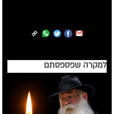
לעילוי נשמת מנהל הישיבה הרב
מנשה חדד
ז"ל.
טעמו וראו:
הצטרפו עכשיו לכל החדשות החמות של 'קול חב"ד' בווטסאפ
למקרה שפספסתם