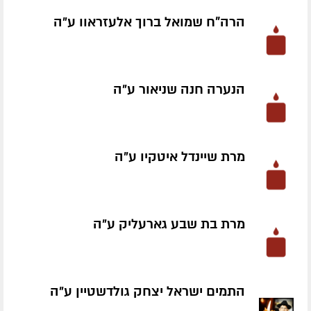
הרה"ח שמואל ברוך אלעזראוו ע״ה
הנערה חנה שניאור ע״ה
מרת שיינדל איטקיו ע״ה
מרת בת שבע גארעליק ע״ה
התמים ישראל יצחק גולדשטיין ע״ה