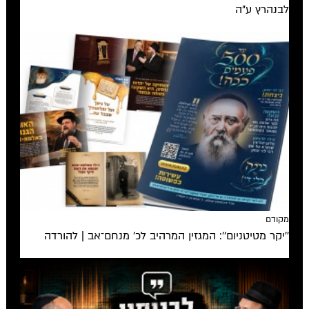
לבנהרץ ע"ה
מקודם
''יקר מטיטניום'': המגזין המרהיב לכ’ מנחם־אב | להורדה