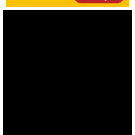
מערכת COL
|
יום ב' סיון ה׳תשפ״ג 22.05.2023
"חיים עם הרבי" • שיעור 150
פרקי אבות א': השתלשלות מסירת
התורה האישית שלנו | צפו
זושא וולף
מרכז התקשורת החב"די COL מגיש את שיעור הווידאו
המאה וחמישים בסדרת השיעורים השבועית עם הרב זושא
וולף, "חיים עם הרבי" • והשבוע פתיחת מחזור שני בסדרה
השבועית מביאורי הרבי לפרקי אבות, שיחה לפרק ראשון,
מליקוטי שיחות חלק ד', בה הרבי מעיין במשנה הראשונה
העוסקת בהשתלשלות התורה ממשה עד לאנשי כנה"ג, ומכך