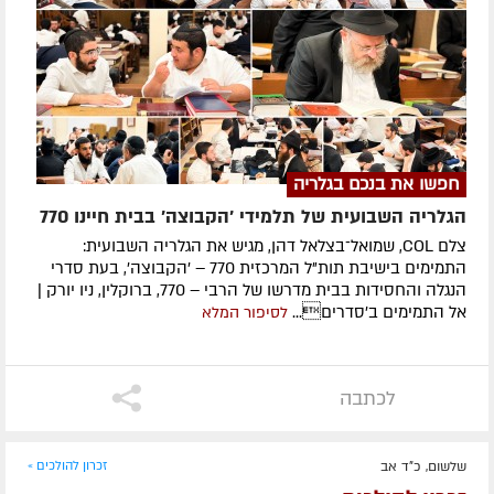
חפשו את בנכם בגלריה
הגלריה השבועית של תלמידי 'הקבוצה' בבית חיינו 770
צלם COL, שמואל־בצלאל דהן, מגיש את הגלריה השבועית:
התמימים בישיבת תות"ל המרכזית 770 – 'הקבוצה', בעת סדרי
הנגלה והחסידות בבית מדרשו של הרבי – 770, ברוקלין, ניו יורק |
אל התמימים ב'סדרים...
לסיפור המלא
לכתבה
שלשום, כ"ד אב
זכרון להולכים »