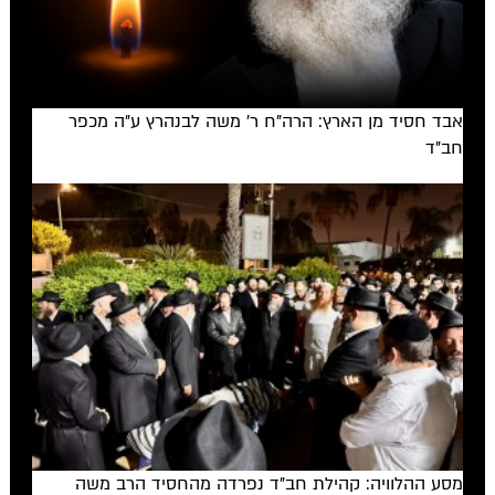
אבד חסיד מן הארץ: הרה"ח ר' משה לבנהרץ ע"ה מכפר
חב"ד
מסע ההלוויה: קהילת חב"ד נפרדה מהחסיד הרב משה