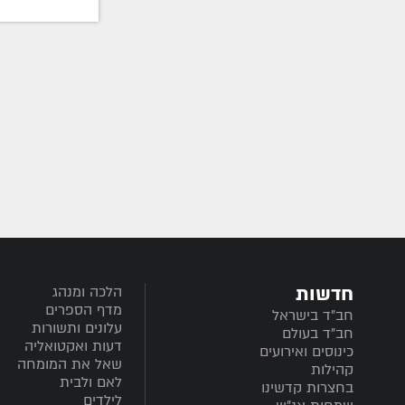
חדשות
הלכה ומנהג
מדף הספרים
חב”ד בישראל
עלונים ותשורות
חב”ד בעולם
דעות ואקטואליה
כינוסים ואירועים
שאל את המומחה
קהילות
לאם ולבית
בחצרות קדשינו
לילדים