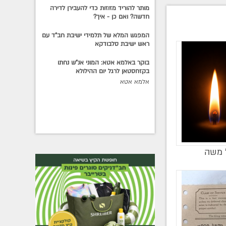
מותר להוריד מזוזות כדי להעבירן לדירה
חדשה? ואם כן - איך?
המפגש המלא של תלמידי ישיבת חב"ד עם
ראש ישיבת סלבודקא
בוקר באלמא אטא: המוני אנ"ש נחתו
בקזחסטאן לרגל יום ההילולא
אלמא אטא
' משה