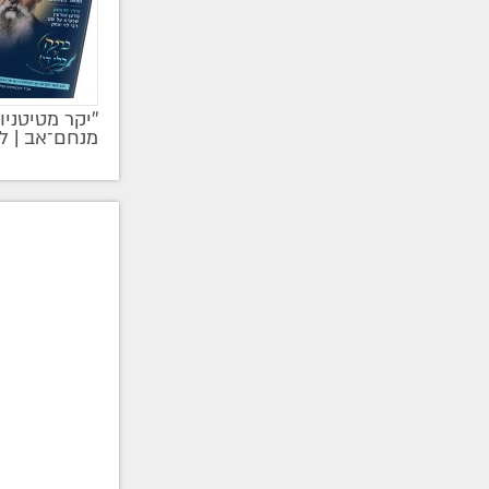
''יקר מטיטניו
מקודם
מנחם־אב | ל