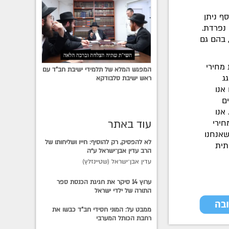
ף ניתן
נפרדת.
 בהם גם
 מחירי
המפגש המלא של תלמידי ישיבת חב"ד עם
גג
ראש ישיבת סלבודקא
אנו
ם
אנו
עוד באתר
חירי
שאנחנו
לא להפסיק, רק להוסיף: חייו ושליחותו של
תית
הרב עדין אבן־ישראל ע״ה
עדין אבן־ישראל (שטיינזלץ)
ערוץ 14 סיקר את חגיגת הכנסת ספר
התורה של ילדי ישראל
ממבט על: המוני חסידי חב"ד כבשו את
רחבת הכותל המערבי