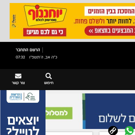
הרשם
התחבר
כ"ה אב, ה׳תשפ״ו
07:32
חיפוש
צור קשר