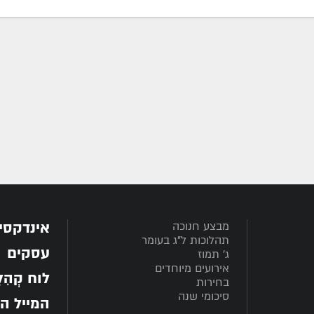
אינדקסי
מבצע חנוכה
תהלוכות ל"ג בעומר
עסקים
ג' תמוז
אירועים מיוחדים
לוח קְהִלָּ
בחירות
סיכומי שנה
המייל ה