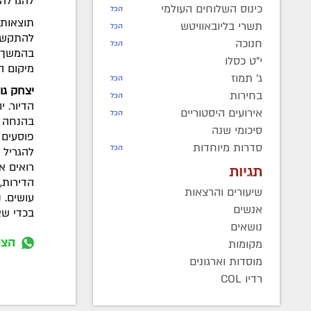
להגרלה הח
כינוס השלוחים העולמי
הכל
תוצאות 
תשרי בליובאוויטש
הכל
להתקשר 
חנוכה
הכל
בהמשך ה
י"ט כסלו
מיקום ה
ג' תמוז
הכל
יצחק גו
בחירות
הכל
אירועים היסטוריים
הכל
בהנחה מ
סיכומי שנה
פוסעים 
סדרות מיוחדות
הכל
להגריל 
רואים א
תגיות
הדירות,
שיעורים והרצאות
עושים. 
אנשים
בכדי שא
נושאים
הצט
מקומות
מוסדות וארגונים
רדיו COL