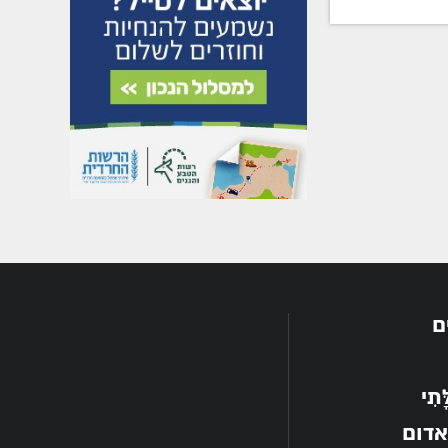
ם
תִי
אדום