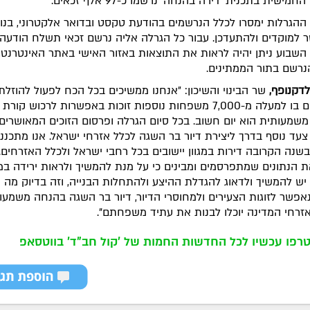
מישית בתכנית ׳דירה בהנחה׳ נרשמו כ-97 אלף זכאים.
ההגרלות ימסרו לכלל הנרשמים בהודעת טקסט ובדואר אלקטרוני, בנוס
למוקדים ולהתעדכן.
עבור כל הגרלה אליה נרשם זכאי תשלח הודעה 
שבוע ניתן יהיה לראות את התוצאות באזור האישי באתר האינטרנט,
נרשם בתור הממתינים.
לדקנופף,
שר הבינוי והשיכון: ״אנחנו ממשיכים בכל הכח לפעול להוזלת
הדיור. יום בו למעלה מ-7,000 משפחות נוספות זוכות באפשרות לרכוש קורת 
שמעותית הוא יום חשוב. בכל סיום הגרלה ופרסום הזוכים המאושרים 
צעד נוסף בדרך ליצירת דיור בר השגה לכלל אזרחי ישראל. אנו מתכנני
בשנה הקרובה דירות במגוון יישובים בכל רחבי ישראל ולכלל האזרחים. 
ת הנתונים שמתפרסמים ומבינים כי על מנת להמשיך ולראות ירידה במ
 יש להמשיך ולדאוג להגדלת ההיצע ולהתחלות הבנייה, וזה בדיוק מה 
נאפשר לזוגות הצעירים ולמחוסרי הדיור, דיור בר השגה בהנחה משמעו
זרחי המדינה יוכלו לבנות את עתיד משפחתם”.
רפו עכשיו לכל החדשות החמות של 'קול חב"ד' בווטסאפ