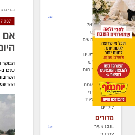
חדשות
מנדי ברגר
רדיו COL
הכל
7,037 הזכאים שזכו ב-66 ההגרלות
חב"ד בישראל
חב"ד בעולם
אם ז
כינוסים ואירועים
היום
קהילות
בחצרות קדשינו
שמחות אנ"ש
יוצאים לשליחות
נשות חב"ד
הקרובות
ההרשמות
ברוך דיין האמת
בעולם החרדי
חדשות כלליות
לילדים
מדורים
COL צעיר
הכל
צרכנות