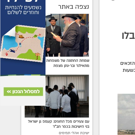
נצפה באתר
בלו
שמחת החתונה של משפחות אשכנזי
החלו במשרד הבינוי והשיכון את הליך שליחת הודעות הזכייה ל-7,037 הזכאים
מתאילנד ובר-נתן מצפת
 בשעות
עם צעירים מכל החוגים: קעמפ גן ישראל
בני הישיבות בכפר חב"ד
ישיבת אהלי תמימים