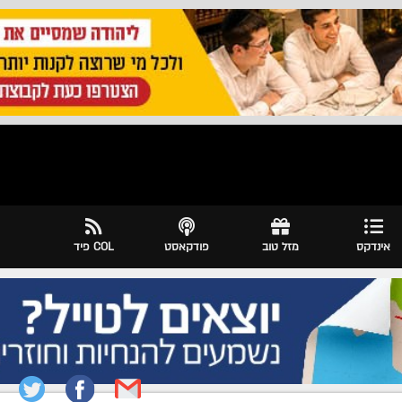
אינדקס
מזל טוב
פודקאסט
COL פיד