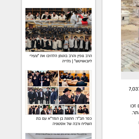
הרב גופין והרב בוטמן הלהיבו את "צעירי
ליובאוויטש" | גלריה
) החלו במשרד הבינוי והשיכון את הליך שליחת הודעות הזכייה ל-7,037
זכו
תר.
כפר חב"ד: חתונת בן המד"א עם בת
ם
השליח ורבה של אסטוניה