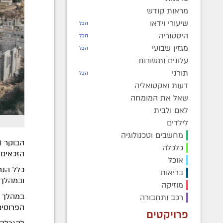
מראות קודש
שיעורי וידאו
הכל
היסטוריה
הכל
מגזין שבועי
הכל
עלונים ותשורות
תורני
הכל
דעות ואקטואליה
שאל את המומחה
לאם ולבית
לילדים
מחשבים וטכנולוגיה
כלכלה
הזכאים שזכו ב-66 ההגרל
אוכל
כלל הנר
בריאות
ובמהלך 
מוזיקה
רכב ותחבורה
הפרוסים ב-17 יישובים 
פרויקטים