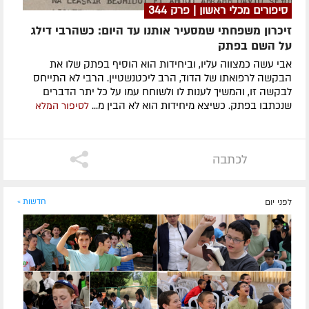
סיפורים מכלי ראשון | פרק 344
זיכרון משפחתי שמסעיר אותנו עד היום: כשהרבי דילג
על השם בפתק
אבי עשה כמצווה עליו, וביחידות הוא הוסיף בפתק שלו את
הבקשה לרפואתו של הדוד, הרב ליכטנשטיין. הרבי לא התייחס
לבקשה זו, והמשיך לענות לו ולשוחח עמו על כל יתר הדברים
שנכתבו בפתק. כשיצא מיחידות הוא לא הבין מ...
לסיפור המלא
לכתבה
לפני יום
חדשות »