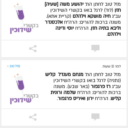
מזל טוב לחתן הת'
יהושע משה [שעיה]
חזן
(לוד) לרגל בואו בקשרי השידוכין
עב"ג
חיה מושקא וילהלם
(קריית אתא).
משנה ברכות להורים: הרה"ח
אלכסנדר
וליבא בתיה חזן
. הרה"ח
יוסי ודינה
וילהלם
.
לפני 11 שעות
מזל טוב »
מזל טוב לחתן הת'
מנחם מענדל קליש
(נתניה) לרגל בואו בקשרי השידוכין
עב"ג
רז פרגפור
(באר שבע). משנה
ברכות להורים: הרה"ח
שלמה ורונית
קליש
. הרה"ח
ירון ואיריס פרגפור
.