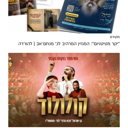
מקודם
''יקר מטיטניום'': המגזין המרהיב לכ’ מנחם־אב | להורדה