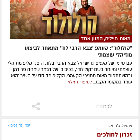
מאות חיילים, המנון אחד
"קולולוד": קעמפ 'צבא הרבי לוד' מתאחד לביצוע
מוזיקלי עוצמתי
עם סיומו של קעמפ 'גן ישראל צבא הרבי' בלוד, הופק קליפ מוזיקלי
עוצמתי ומיוחד בשם "קולולוד", בכיכובו של הזמר שמחה פרידמן
ובהשתתפות מאות מחניכי הקעמפ. הקליפ מבוסס על השיר 'הוא
עומד במקומו הקבו...
לסיפור המלא
לכתבה
אתמול, כ"ה אב
זכרון להולכים »
זכרון להולכים