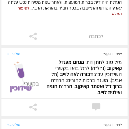
הגחלת היהודית בברית המועצות, ולאחר שנות מסירות נפש עלתה
לארץ הקודש והתיישבה בכפר חב"ד בהוראת הרבי...
לסיפור
המלא
לכתבה
לפני 11 שעות
מזל טוב »
מזל טוב לחתן הת'
מנחם מענדל
קאיקוב
(נחל''ה) לרגל בואו בקשרי
השידוכין עב"ג
דבורה לאה לוייב
(תל
אביב). משנה ברכות להורים: הרה"ח
ברוך ז''ל ואסתר קאיקןב
. הרה"ח
חנניה
ואילנית לוייב
.
לפני 11 שעות
מזל טוב »