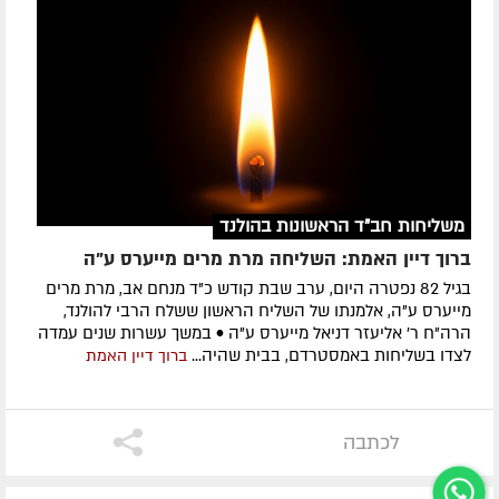
משליחות חב"ד הראשונות בהולנד
ברוך דיין האמת: השליחה מרת מרים מייערס ע"ה
בגיל 82 נפטרה היום, ערב שבת קודש כ"ד מנחם אב, מרת מרים
מייערס ע"ה, אלמנתו של השליח הראשון ששלח הרבי להולנד,
הרה"ח ר' אליעזר דניאל מייערס ע"ה • במשך עשרות שנים עמדה
לצדו בשליחות באמסטרדם, בבית שהיה...
ברוך דיין האמת
לכתבה