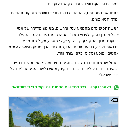
ספרי 'גבורי העם שלי' חולקו לקהל הצועדים.
פתחו את החגיגות על הבמה ילדי גני חב"ד בשירת פסוקים תהילים
ופרק תניא בע"פ.
המשתתפים נהנו מהפנינג ענק ומרשים, ממופע מחזמר של אסי
צובל ויונתן רוזוק מ'ערוץ מאיר', מפארק מתנפחים ענק, הפעלה
בבועות סבון, מתקני ענק של קליעה למטרה, מעגל מתופפים,
סדנאות יצירה, רודאו סוסים, הפעלות לגיל הרך, מופע חצוצרה אמטר
אקטיבי, מופע גנגלינג ובלוני צורה ועוד.
הקהל שהשתתף בתהלוכה ובחגיגות היה מכל צבעי הקשת דתיים
ושאינם דתיים עולים חדשים וותיקים, ממש כלשון הסיסמה "יחד כל
ילדי ישראל".
הצטרפו עכשיו לכל החדשות החמות של 'קול חב"ד' בווטסאפ