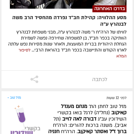
בדרכו האחרונה
מסע ההלוויה: קהילת חב"ד נפרדה מהחסיד הרב משה
לבנהרץ ע"ה
לוויתו של הרה"ח ר' משה לבנהרץ ע"ה, מבני משפחת לבנהרץ
הוותיקה בכפר חב"ד, בן למשפחה שחירפה נפשה לשמירת
הגחלת היהודית בברית המועצות, ולאחר שנות מסירות נפש עלתה
לארץ הקודש והתיישבה בכפר חב"ד בהוראת הרבי...
לסיפור
המלא
לכתבה
לפני 12 שעות
מזל טוב »
מזל טוב לחתן הת'
מנחם מענדל
קאיקוב
(נחל''ה) לרגל בואו בקשרי
השידוכין עב"ג
דבורה לאה לוייב
(תל
אביב). משנה ברכות להורים: הרה"ח
ברוך ז''ל ואסתר קאיקןב
. הרה"ח
חנניה