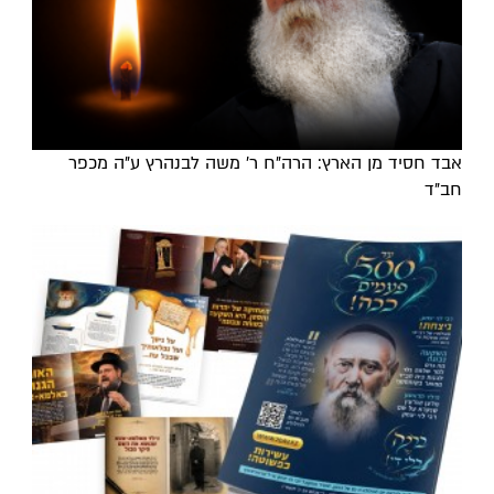
אבד חסיד מן הארץ: הרה"ח ר' משה לבנהרץ ע"ה מכפר
חב"ד