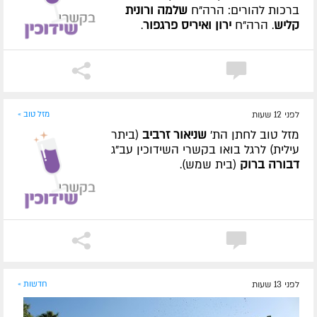
ברכות להורים: הרה"ח
שלמה ורונית
קליש
. הרה"ח
ירון ואיריס פרגפור
.
לפני 12 שעות
מזל טוב »
מזל טוב לחתן הת'
שניאור זרביב
(ביתר
עילית) לרגל בואו בקשרי השידוכין עב"ג
דבורה ברוק
(בית שמש).
לפני 13 שעות
חדשות »