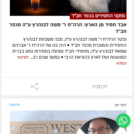
מזקני החסידים בכפר חב"ד
אבד חסיד מן הארץ: הרה"ח ר' משה לבנהרץ ע"ה מכפר
חב"ד
נפטר הרה"ח ר' משה לבנהרץ ע"ה, מבני משפחת לבנהרץ
החסידית והמוכרת מכפר חב"ד • היה בנו של הרה"ח ר' אברהם
שמואל לבנהרץ ע"ה, מחסידי חב"ד שפעלו במסירות נפש בברית
המועצות ועלו לארץ בהוראת הרבי • במשך שנים רב...
לסיפור
המלא
לכתבה
לפני יום
חדשות »