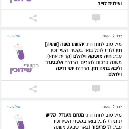
ואילנית לוייב
.
לפני 12 שעות
מזל טוב »
מזל טוב לחתן הת'
יהושע משה [שעיה]
חזן
(לוד) לרגל בואו בקשרי השידוכין
עב"ג
חיה מושקא וילהלם
(קריית אתא).
משנה ברכות להורים: הרה"ח
אלכסנדר
וליבא בתיה חזן
. הרה"ח
יוסי ודינה
וילהלם
.
לפני 12 שעות
מזל טוב »
מזל טוב לחתן הת'
מנחם מענדל קליש
(נתניה) לרגל בואו בקשרי השידוכין
עב"ג
רז פרגפור
(באר שבע). משנה