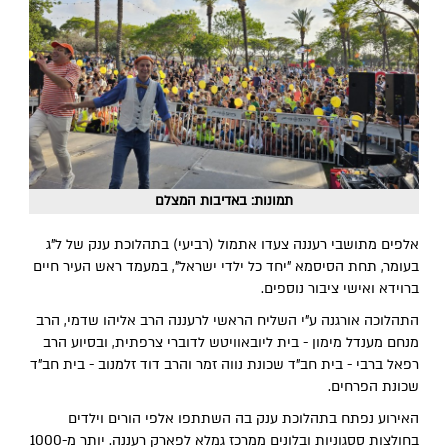
תמונות: באדיבות המצלם
אלפים מתושבי רעננה צעדו אתמול (רביעי) בתהלוכת ענק של ל"ג
בעומר, תחת הסיסמא "יחד כל ילדי ישראל", במעמד ראש העיר חיים
ברוידא ואישי ציבור נוספים.
התהלוכה אורגנה ע"י השליח הראשי לרעננה הרב אליהו שדמי, הרב
מנחם מענדל מימון - בית ליובאוויטש לדוברי צרפתית, ובסיוע הרב
רפאל ברבי - בית חב"ד שכונת נווה זמר והרב דוד זלמנוב - בית חב"ד
שכונת הפרחים.
האירוע נפתח בתהלוכת ענק בה השתתפו אלפי הורים וילדים
בחולצות ססגוניות ובלונים ממרכז גמלא לפארק רעננה. יותר מ-1000