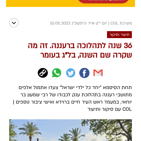
מערכת COL
|
יום י"ט אייר ה׳תשפ״ג 10.05.2023
תיעוד וסיקור
36 שנה לתהלוכה ברעננה. זה מה
שקרה שם השנה, בל"ג בעומר
תחת הסיסמא "יחד כל ילדי ישראל" צעדו אתמול אלפים
מתושבי רעננה בתהלוכת ענק לכבודו של רבי שמעון בר
יוחאי, במעמד ראש העיר חיים ברוידא ואישי ציבור נוספים |
COL עם סיקור ותיעוד