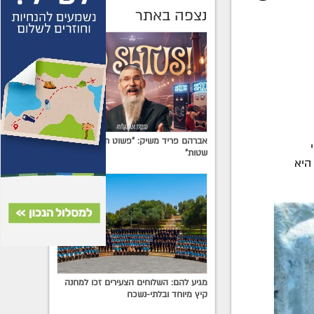
נצפה באתר
אברהם פריד משיק: "פשוט תגידו לא לרוח
שטות"
"ההערכה היא
מגיע להם: השלוחים הצעירים זכו למחנה
קיץ מיוחד ובלתי-נשכח