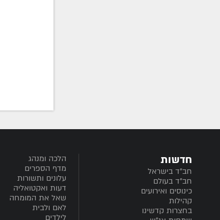
חדשות
הלכה ומנהג
מדף הספרים
חב”ד בישראל
עלונים ותשורות
חב”ד בעולם
דעות ואקטואליה
כינוסים ואירועים
שאל את המומחה
קהילות
לאם ולבית
בחצרות קדשינו
לילדים