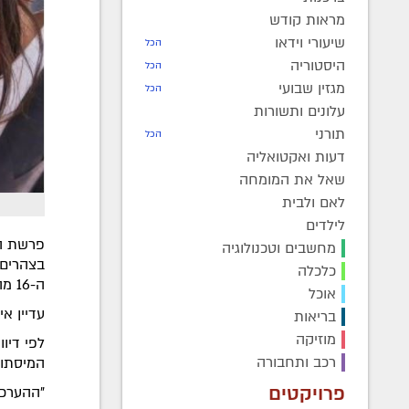
מראות קודש
שיעורי וידאו
הכל
היסטוריה
הכל
מגזין שבועי
הכל
עלונים ותשורות
תורני
הכל
דעות ואקטואליה
שאל את המומחה
לאם ולבית
לילדים
פרשת הי
מחשבים וטכנולוגיה
בצהרים 
כלכלה
ה-16 מהעיר מודיעין עלית, הנעדר כבר 94 ימים.
אוכל
עדיין אי
בריאות
מוזיקה
רכב ותחבורה
המיסתור
פרויקטים
"ההערכה