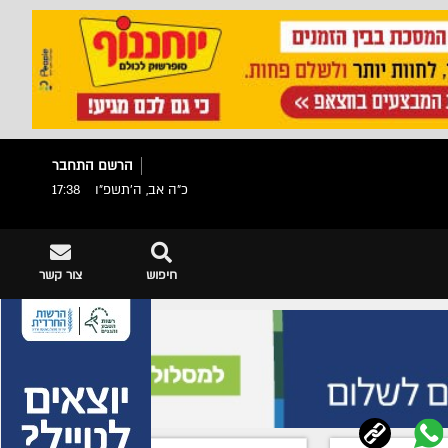
הרשם
התחבר
כ"ה אב, ה׳תשפ״ו
17:38
חיפוש
צור קשר