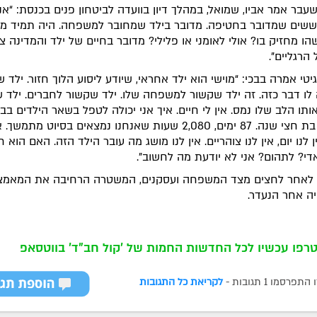
עבר אמר אביו, שמואל, במהלך דיון בוועדה לביטחון פנים בכנסת: “אנ
שים שמדובר בחטיפה. מדובר בילד שמחובר למשפחה. היה תמיד מ
שהו מחזיק בו? אולי לאומני או פלילי? מדובר בחיים של ילד והמדינה צ
הרגליים”.
יטי אמרה בבכי: “מוישי הוא ילד אחראי, שיודע ליסוע הלוך חזור. ילד 
לו דבר כזה. זה ילד שקשור למשפחה שלו. ילד שקשור לחברים. ילד ש
ותו הלב שלו נמס. אין לי חיים. איך אני יכולה לטפל בשאר הילדים בבי
תינוקת בת חצי שנה. 87 ימים, 2,080 שעות שאנחנו נמצאים בסיוט מתמשך
ן לנו יום, אין לנו צוהריים. אין לנו מושג מה עובר הילד הזה. האם הוא ח
אדי? לתהום? אני לא יודעת מה לחשוב”.
 כי לאחר לחצים מצד המשפחה ועסקנים, המשטרה הרחיבה את המאמצ
ה אחר הנעדר.
רפו עכשיו לכל החדשות החמות של 'קול חב"ד' בווטסאפ
רסמו 1 תגובות -
לקריאת כל התגובות