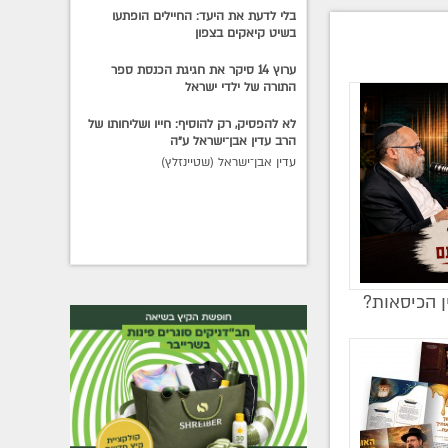
בלי לדעת את היעד: החיילים הופתעו
בשיט קיאקים בצפון
ערוץ 14 סיקר את חגיגת הכנסת ספר
התורה של ילדי ישראל
לא להפסיק, רק להוסיף: חייו ושליחותו של
הרב עדין אבן־ישראל ע״ה
עדין אבן־ישראל (שטיינזלץ)
ן הכיסאות?