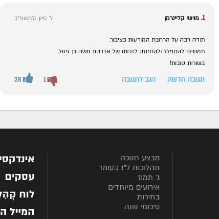
1.
מוישי קליינרמן
ל' סיון ה׳תשפ״ב
תודה רבה על הרחבת המודעות בציבור.
תמשיכו להתפלל ולהתחזק לזכותו של אברהם משה בן גיטל.
בשורות טובות!
תגובה חדשה
הגב לתגובה
28
1
אינדקסי
מבצע חנוכה
תהלוכות ל"ג בעומר
עסקים
ג' תמוז
אירועים מיוחדים
לוח קְהִלָּ
בחירות
סיכומי שנה
המייל ה