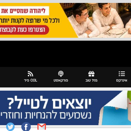
אינדקס
מזל טוב
פודקאסט
COL פיד