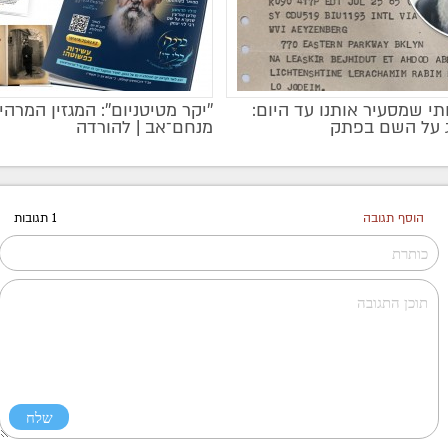
י שמסעיר אותנו עד היום:
''יקר מטיטניום'': המגזין המרהי
מקודם
ג על השם בפתק
מנחם־אב | להורדה
הוסף תגובה
1 תגובות