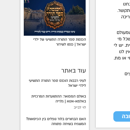
חנו
תקשר.
ריכה
שמעולם
כל מי
הכנסת ספר התורה התשיעי של ילדי
ת. יש לי
ישראל | כנסו לשידור
. אין לנו
י או מת.
עוד באתר
ים
לעיני רבבות הוכנס ספר התורה התשיעי
לילדי ישראל
באולם המפואר: ההתוועדות המרכזית
באלמא-אטא | גלריה
לוי לבייב
האם הבחורים בלוד נופלים בין הכיסאות?
המשגיח בשיחה פתוחה