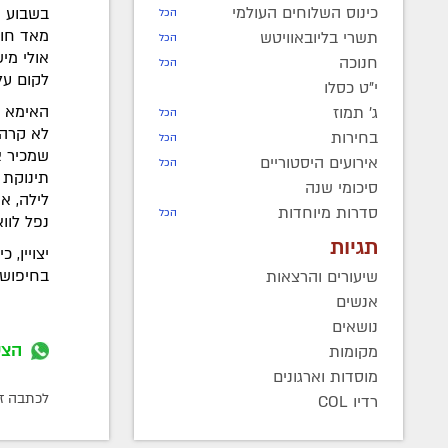
כינוס השלוחים העולמי
בשבוע ש
הכל
מאד חוש
תשרי בליובאוויטש
הכל
אולי מי
חנוכה
הכל
לקום על 
י"ט כסלו
האימא ג
ג' תמוז
הכל
לא קרה 
בחירות
הכל
שמכיר א
אירועים היסטוריים
הכל
סיכומי שנה
לילה, אי
סדרות מיוחדות
הכל
נפל לוו
תגיות
יצויין,
בחיפושי
שיעורים והרצאות
אנשים
נושאים
הצט
מקומות
מוסדות וארגונים
לכתבה זו התפ
רדיו COL