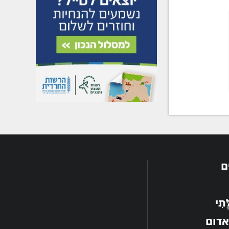
ם
תִי
אדום