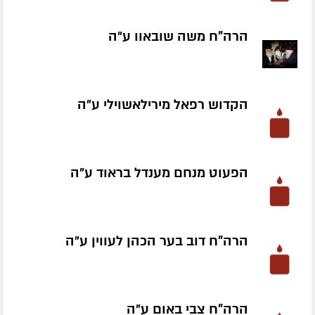
הרה"ח משה שובאוו ע״ה
הקדוש רפאל מירילאשוילי ע״ה
הפעוט מנחם מענדל בראוד ע״ה
הרה"ח דוב בער הכהן לעווין ע״ה
הרה"ח צבי באום ע״ה