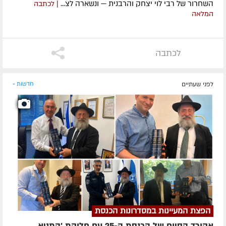
השחרור של רבי לוי יצחק והרבנית — ונשארה לצ...
| לכתבה
המלאה
לכתבה
לפני שעתיים
חדשות »
הפצת המעיינות במסדרונות הכנסת
אקורד הסיום של הכנסת ה-25 עם חלוקת 'התניא