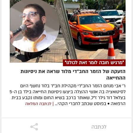
"מרגיש חובה לומר זאת לכולנו"
הזעקה של הזמר החב"די מלוד שראה את ניסיונות
ההחייאה
ר' אבי מנחם הזמר החב"די מקהילת חב"ד בלוד נחשף היום
לסיטואציה בה אנשי ההצלה ביצעו ניסיונות החייאה בילד בן ה-5
בצלאל דוד גילר ז"ל, שאותר ברכב בשיא החום ומותו נקבע בבית
הרפואה • בפוסט שכתב לחברי הקהי...
| לכתבה המלאה
לכתבה