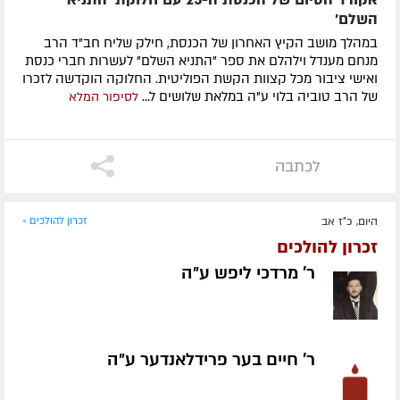
השלם'
במהלך מושב הקיץ האחרון של הכנסת, חילק שליח חב"ד הרב
מנחם מענדל וילהלם את ספר "התניא השלם" לעשרות חברי כנסת
ואישי ציבור מכל קצוות הקשת הפוליטית. החלוקה הוקדשה לזכרו
של הרב טוביה בלוי ע"ה במלאת שלושים ל...
לסיפור המלא
לכתבה
היום, כ"ז אב
זכרון להולכים »
זכרון להולכים
ר' מרדכי ליפש ע״ה
ר' חיים בער פרידלאנדער ע״ה