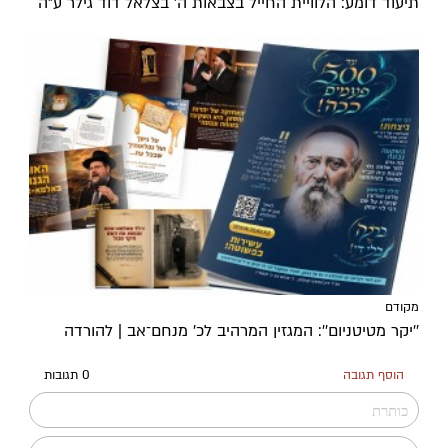
תיעוד דומע: הלוויית החייל בצבאות ה' בצלאל דוד גילר ע"ה
מקודם
''יקר מטיטניום'': המגזין המרהיב לכ’ מנחם־אב | להורדה
הוסף תגובה
0 תגובות