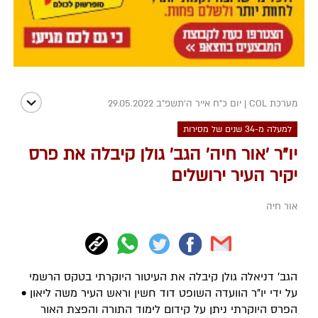
מערכת COL
|
יום כ"ח אייר ה׳תשפ״ב 29.05.2022
למעלה מ-34 שנים של מסירות
יו"ר 'אור חיה' הגב' גולן קיבלה את פרס
יקיר העיר ירושלים
אור חיה
הגב' דניאלה גולן קיבלה את העיטור היוקרתי בטקס הרשמי
על ידי יו"ר הוועדה השופט דוד חשין וראש העיר משה ליאון •
הפרס היוקרתי ניתן על קידום לימוד התורה והפצת האור