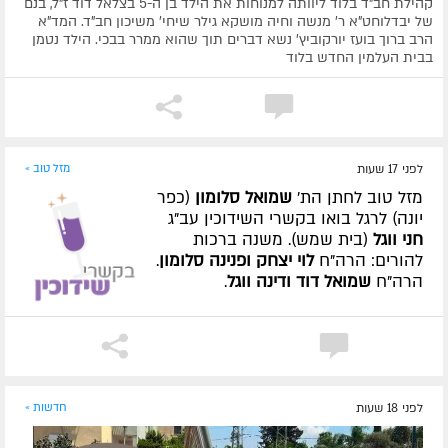
קהילת חב"ד בלוד ליוותה למנוחות את הילד בן ה-5 בצלאל דוד ז"ל, בנם
של יבדלוחט"א ר' מנשה וחיה מושקא גילר שיחי' משיכון חב"ד. המד"א
הרב ברוך בועז יורקוביץ' נשא דברים תוך שהוא ממרר בבכי. הילד נטמן
בבית העלמין החדש בלוד
לפני 17 שעות
מזל טוב »
מזל טוב לחתן הת'
שמואל סלומון
(כפר
יונה) לרגל בואו בקשרי השידוכין עב"ג
חני ווגל
(בית שמש). משנה ברכות
להורים: הרה"ח
לוי יצחק ופנינה סלומון
.
הרה"ח
שמואל דוד ודינה ווגל
.
לפני 18 שעות
חדשות »