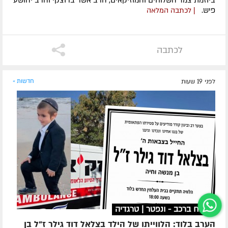
ביוזמת צמד השלוחים והמוזיקאים, הרב אשר ברוצקי והרב יהושע
פיש.
| לכתבה המלאה
לכתבה
לפני 19 שעות
חדשות »
נשכח ברכב - ונפטר | טרגדיה
הערב בלוד: הלווייתו של הילד בצלאל דוד גילר ז"ל בן