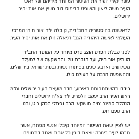
עשר יקירי העיר את העיטור המיוחד מידיהם של ראש
העיר
משה ליאון
והשופט בדימוס
דוד חשין
את אות יקיר
ירושלים.
לראשונה בהיסטוריה החב"דית, קיבלה יו"ר 'אור חיה' המרכז
העולמי לאישה היהודיה הגב'
דניאלה גולן
את אות יקיר העיר.
לפני קבלת הפרס הוצג סרט מיוחד על המוסד החב"די
הוותיק אור חיה, ועל הגברת גולן וההשקעה של למעלה
משלושים וארבע שנים בפיתוח נשות ובנות ישראל בירושלים,
וההשפעה הרבה על העולם כולו.
כיבדו בהשתתפותם באירוע: חבר מועצת העיר ירושלים ומ"מ
ראש העיר הרב
יעקב הלפרין,
יו"ר צא"ח ירושלים וחברי
הנהלת סמינר 'חיה מושקא' הרב
נפתלי הכהן רוט
, ובנו
הרב
נועם רוט.
יש לציין שאת העיטור המיוחד קיבלו אנשי מפתח, אשר
תרמו לעיר בצורה יוצאת דופן כל אחת ואחד בתחומם.