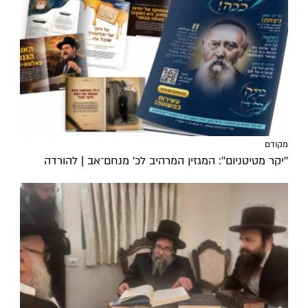
מקודם
''יקר מטיטניום'': המגזין המרהיב לכ’ מנחם־אב | להורדה