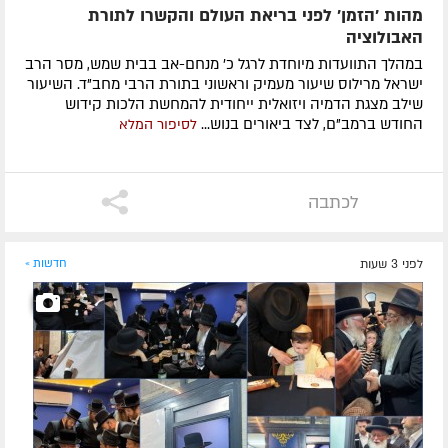
מהות 'הזמן' לפני בריאת העולם והקשרו לתורת
האבולוציה
במהלך התוועדות מיוחדת לרגל כ' מנחם-אב בבית שמש, מסר הרב
ישראל מרילוס שיעור מעמיק וראשוני בתורת הרבי מחב"ד. השיעור
שילב מצגת הדמיה ויזואלית ייחודית להמחשת הלכות קידוש
החודש ברמב"ם, לצד ביאורים בנוש...
לסיפור המלא
לכתבה
לפני 3 שעות
חדשות »