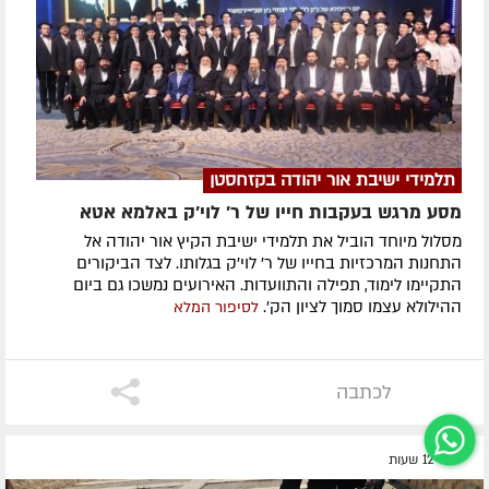
תלמידי ישיבת אור יהודה בקזחסטן
מסע מרגש בעקבות חייו של ר' לוי'ק באלמא אטא
מסלול מיוחד הוביל את תלמידי ישיבת הקיץ אור יהודה אל
התחנות המרכזיות בחייו של ר' לוי'ק בגלותו. לצד הביקורים
התקיימו לימוד, תפילה והתוועדות. האירועים נמשכו גם ביום
ההילולא עצמו סמוך לציון הק'.
לסיפור המלא
לכתבה
לפני 12 שעות