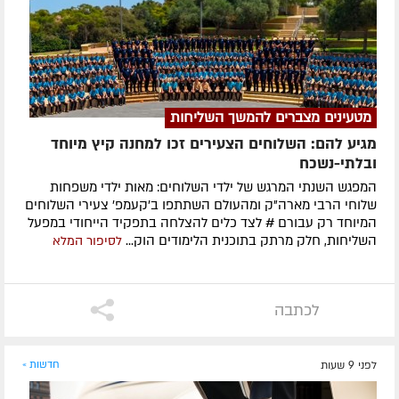
מטעינים מצברים להמשך השליחות
מגיע להם: השלוחים הצעירים זכו למחנה קיץ מיוחד
ובלתי-נשכח
המפגש השנתי המרגש של ילדי השלוחים: מאות ילדי משפחות
שלוחי הרבי מארה"ק ומהעולם השתתפו ב'קעמפ' צעירי השלוחים
המיוחד רק עבורם # לצד כלים להצלחה בתפקיד הייחודי במפעל
השליחות, חלק מרתק בתוכנית הלימודים הוק...
לסיפור המלא
לכתבה
לפני 9 שעות
חדשות »