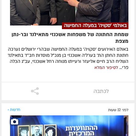
באולמי 'סקויה' במעלה החמישה
שמחת החתונה של משפחות אשכנזי מתאילנד ובר-נתן
מצפת
באולם האירועים 'סקויה' במעלה החמישה שבהרי ירושלים נערכה
חתונת החתן הת' בערל'ה אשכנזי בן מנכ"ל מוסדות חב''ד בתאילנד
השליח הרב חיים אליעזר ורעייתו מנוחה רחל אשכנזי, עב"ג הכלה
פרי...
לסיפור המלא
לכתבה
לפני 12 שעות
חדשות »