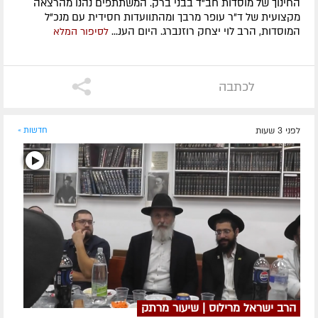
החינוך של מוסדות חב"ד בבני ברק. המשתתפים נהנו מהרצאה
מקצועית של ד"ר עופר מרבך ומהתוועדות חסידית עם מנכ"ל
המוסדות, הרב לוי יצחק רוזנברג. היום הענ...
לסיפור המלא
לכתבה
לפני 3 שעות
חדשות »
הרב ישראל מרילוס | שיעור מרתק