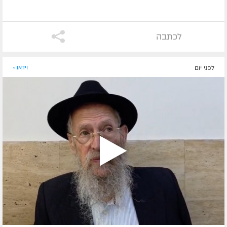
לכתבה
לפני יום
וידאו »