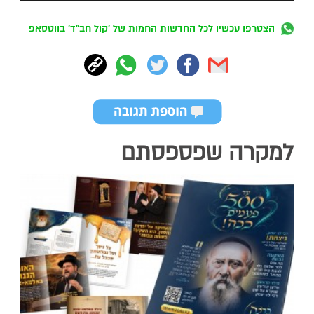
הצטרפו עכשיו לכל החדשות החמות של 'קול חב"ד' בווטסאפ
למקרה שפספסתם