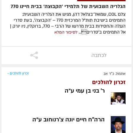
הגלריה השבועית של תלמידי 'הקבוצה' בבית חיינו 770
צלם COL, שמואל־בצלאל דהן, מגיש את הגלריה השבועית:
התמימים בישיבת תות"ל המרכזית 770 – 'הקבוצה', בעת סדרי
הנגלה והחסידות בבית מדרשו של הרבי – 770, ברוקלין, ניו יורק |
אל התמימים ב'סדרים...
לסיפור המלא
לכתבה
אתמול, כ"ד אב
זכרון להולכים »
זכרון להולכים
ר' בני בן עמי ע״ה
הרה"ח חיים יונה צ'רנוחוב ע״ה