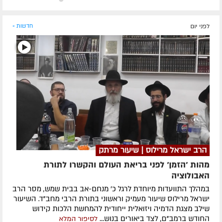
לפני יום
חדשות »
הרב ישראל מרילוס | שיעור מרתק
מהות 'הזמן' לפני בריאת העולם והקשרו לתורת
האבולוציה
במהלך התוועדות מיוחדת לרגל כ' מנחם-אב בבית שמש, מסר הרב
ישראל מרילוס שיעור מעמיק וראשוני בתורת הרבי מחב"ד. השיעור
שילב מצגת הדמיה ויזואלית ייחודית להמחשת הלכות קידוש
החודש ברמב"ם, לצד ביאורים בנוש...
לסיפור המלא