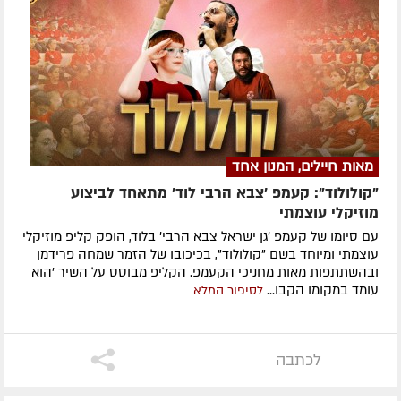
מאות חיילים, המנון אחד
"קולולוד": קעמפ 'צבא הרבי לוד' מתאחד לביצוע
מוזיקלי עוצמתי
עם סיומו של קעמפ 'גן ישראל צבא הרבי' בלוד, הופק קליפ מוזיקלי
עוצמתי ומיוחד בשם "קולולוד", בכיכובו של הזמר שמחה פרידמן
ובהשתתפות מאות מחניכי הקעמפ. הקליפ מבוסס על השיר 'הוא
עומד במקומו הקבו...
לסיפור המלא
לכתבה