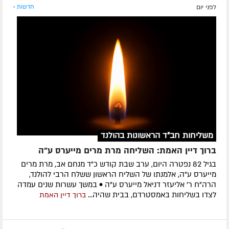
לפני יום
חדשות »
משליחות חב"ד הראשונות בהולנד
ברוך דיין האמת: השליחה מרת מרים מייערס ע"ה
בגיל 82 נפטרה היום, ערב שבת קודש כ"ד מנחם אב, מרת מרים
מייערס ע"ה, אלמנתו של השליח הראשון ששלח הרבי להולנד,
הרה"ח ר' אליעזר דניאל מייערס ע"ה • במשך עשרות שנים עמדה
לצדו בשליחות באמסטרדם, בבית שהיה...
ברוך דיין האמת