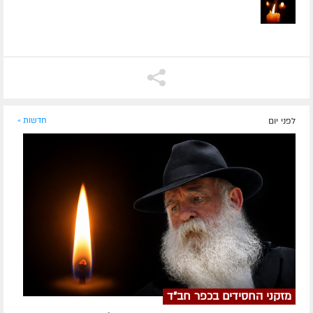
לפני יום
חדשות »
מזקני החסידים בכפר חב"ד