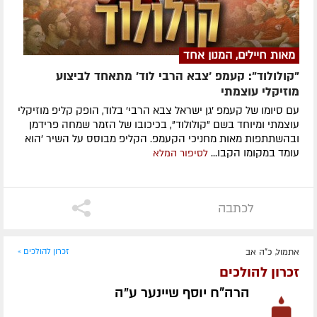
מאות חיילים, המנון אחד
"קולולוד": קעמפ 'צבא הרבי לוד' מתאחד לביצוע
מוזיקלי עוצמתי
עם סיומו של קעמפ 'גן ישראל צבא הרבי' בלוד, הופק קליפ מוזיקלי
עוצמתי ומיוחד בשם "קולולוד", בכיכובו של הזמר שמחה פרידמן
ובהשתתפות מאות מחניכי הקעמפ. הקליפ מבוסס על השיר 'הוא
עומד במקומו הקבו...
לסיפור המלא
לכתבה
אתמול, כ"ה אב
זכרון להולכים »
זכרון להולכים
הרה"ח יוסף שיינער ע״ה