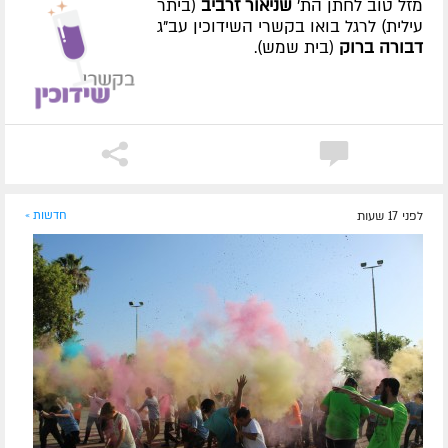
מזל טוב לחתן הת'
שניאור זרביב
(ביתר
עילית) לרגל בואו בקשרי השידוכין עב"ג
דבורה ברוק
(בית שמש).
לפני 17 שעות
חדשות »