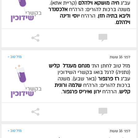
עב"ג
חיה מושקא וילהלם
(קריית אתא).
משנה ברכות להורים: הרה"ח
אלכסנדר
וליבא בתיה חזן
. הרה"ח
יוסי ודינה
וילהלם
.
לפני 16 שעות
מזל טוב »
מזל טוב לחתן הת'
מנחם מענדל קליש
(נתניה) לרגל בואו בקשרי השידוכין
עב"ג
רז פרגפור
(באר שבע). משנה
ברכות להורים: הרה"ח
שלמה ורונית
קליש
. הרה"ח
ירון ואיריס פרגפור
.
לפני 16 שעות
מזל טוב »