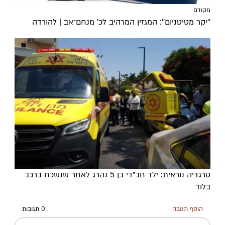
מקודם
''יקר מטיטניום'': המגזין המרהיב לכ’ מנחם־אב | להורדה
טרגדיה נוראית: ילד חב"די בן 5 נהרג לאחר שנשכח ברכב
בלוד
הוסף תגובה
0 תגובות