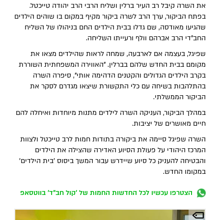
את השרה קיבל רב העיר ברלין ושליח הרבי הרב יהודה טייכטל.
בפתח הביקור, ערך הרב לשרה ביקור מקיף במקום בו שוהים הילדים
שהגיעו מאודסה, שם גדלו בבית הילדים החם בניהולו של השליח
החב"די הרב אברהם וולף ורעייתו השליחה.
שפיגל, בעצמה אם לארבעה, שמחה לראות שהילדים מצאו את
מקומם בבית החדש שלהם בברלין. "האווירה המשפחתית השוררת
בקרב הילדים הגדולים והקטנים הדהימה אותי", סיפרה השרה
בהתלהבות בשיחה עם כלי התקשורת שיצאו מגדרם לסקר את
הביקור הממשלתי.
במהלך הביקור, העניקה השרה לילדים מתנות מיוחדות ואיחלה להם
חיים מאושרים של יציבות.
השרה שפיגל סיימה את ביקורה בתודות חמות לרב טייכטל ולצוות
המרכז היהודי על פעולת הסיוע האדירה שהצילה את הילדים
והבטיחה להעניק כל סיוע שיידרש עבור המשך ביסוס 'בית הילדים'
במקומו החדש.
הצטרפו עכשיו לכל החדשות החמות של 'קול חב"ד' בווטסאפ