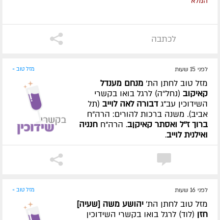
המלא
לכתבה
לפני 15 שעות
מזל טוב »
מזל טוב לחתן הת'
מנחם מענדל
קאיקוב
(נחל''ה) לרגל בואו בקשרי
השידוכין עב"ג
דבורה לאה לוייב
(תל
אביב). משנה ברכות להורים: הרה"ח
ברוך ז''ל ואסתר קאיקןב
. הרה"ח
חנניה
ואילנית לוייב
.
לפני 16 שעות
מזל טוב »
מזל טוב לחתן הת'
יהושע משה [שעיה]
חזן
(לוד) לרגל בואו בקשרי השידוכין