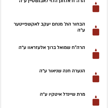
הרה"ח אלחנן הלוי לאבנשטיין ע״ה
הבחור הת' מנחם יעקב לאקשפייטער
ע״ה
הרה"ח שמואל ברוך אלעזראוו ע״ה
הנערה חנה שניאור ע״ה
מרת שיינדל איטקיו ע״ה