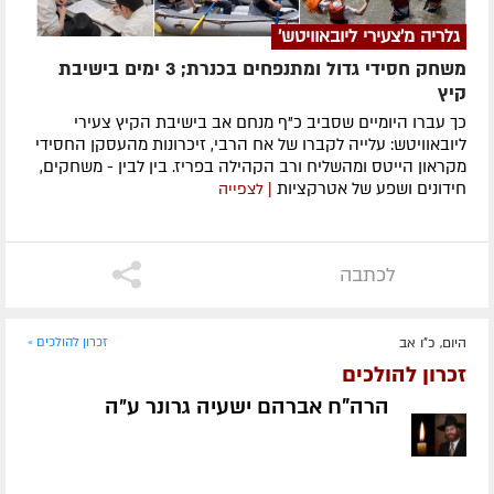
גלריה מ'צעירי ליובאוויטש'
משחק חסידי גדול ומתנפחים בכנרת; 3 ימים בישיבת
קיץ
כך עברו היומיים שסביב כ"ף מנחם אב בישיבת הקיץ צעירי
ליובאוויטש: עלייה לקברו של אח הרבי, זיכרונות מהעסקן החסידי
מקראון הייטס ומהשליח ורב הקהילה בפריז. בין לבין - משחקים,
חידונים ושפע של אטרקציות
| לצפייה
לכתבה
היום, כ"ו אב
זכרון להולכים »
זכרון להולכים
הרה"ח אברהם ישעיה גרונר ע״ה