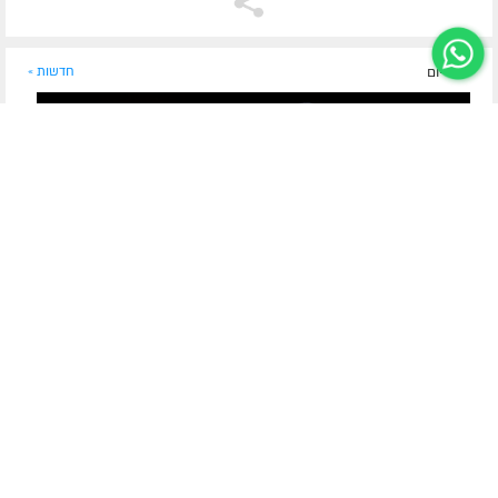
לפני יום
חדשות »
מזקני החסידים בכפר חב"ד
אבד חסיד מן הארץ: הרה"ח ר' משה לבנהרץ ע"ה מכפר
חב"ד
נפטר הרה"ח ר' משה לבנהרץ ע"ה, מבני משפחת לבנהרץ
החסידית והמוכרת מכפר חב"ד • היה בנו של הרה"ח ר' אברהם
שמואל לבנהרץ ע"ה, מחסידי חב"ד שפעלו במסירות נפש בברית