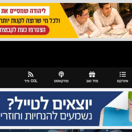
אינדקס
מזל טוב
פודקאסט
COL פיד