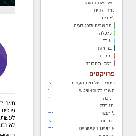
שאל את המומחה
לאם ולבית
לילדים
מחשבים וטכנולוגיה
כלכלה
אוכל
בריאות
מוזיקה
רכב ותחבורה
פרויקטים
כינוס השלוחים העולמי
הכל
תשרי בליובאוויטש
הכל
חנוכה
הכל
תארו לע
י"ט כסלו
פנסים ה
ג' תמוז
הכל
לעשות ש
בחירות
הכל
לא רבות
אירועים היסטוריים
הכל
ממציאים