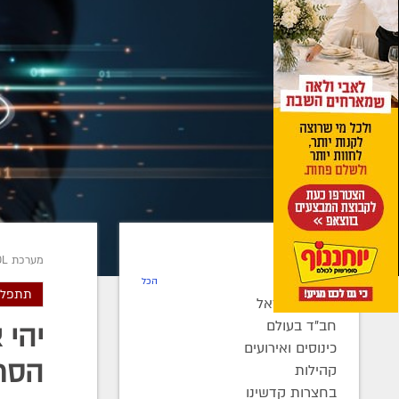
חדשות
מערכת COL צעיר
רדיו COL
הכל
תתפלא
חב"ד בישראל
חב"ד בעולם
יהי 
כינוסים ואירועים
הסת
קהילות
בחצרות קדשינו