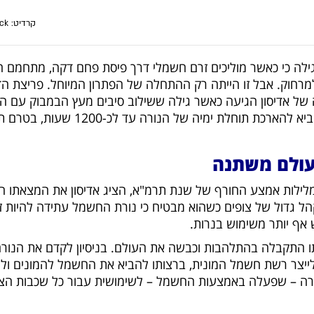
קרדיט: shutterstock
גילה כי כאשר מוליכים זרם חשמלי דרך פיסת פחם דקה, מתחמם 
מרחוק. אבל זו הייתה רק ההתחלה של הפתרון המיוחל. פריצת ה
 של אדיסון הגיעה כאשר גילה ששילוב סיבים מעץ הבמבוק עם ה
 להארכת תוחלת ימיה של הנורה עד לכ-1200 שעות, בטרם תישרף!
ולם משתנה
לילות אמצע החורף של שנת תרמ"א, הציג אדיסון את המצאתו ה
הל גדול של צופים כשהוא מבטיח כי נורת החשמל עתידה להיות ז
אף יותר משימוש בנרות.
 התקבלה בהתלהבות וכבשה את העולם. בניסיון לקדם את הנורה
לייצר רשת חשמל המונית, ברצותו להביא את החשמל להמונים ול
רה – שפעלה באמצעות החשמל – לשימושית עבור כל שכבות הצי