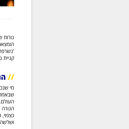
נורות ש
הומצאה 
'נשרפת'
קניית נ
//
הנו
מי שנכנ
שבאמתח
העולם. 
הנורה ל
כצפוי, 
ושלשה ח