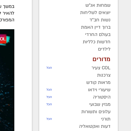
שמחות אנ"ש
במשך שנ
יוצאים לשליחות
להאיר ל
נשות חב"ד
המפורסם
ברוך דיין האמת
בעולם החרדי
חדשות כלליות
לילדים
מדורים
COL צעיר
הכל
צרכנות
מראות קודש
שיעורי וידאו
הכל
היסטוריה
הכל
מגזין שבועי
הכל
עלונים ותשורות
תורני
הכל
דעות ואקטואליה