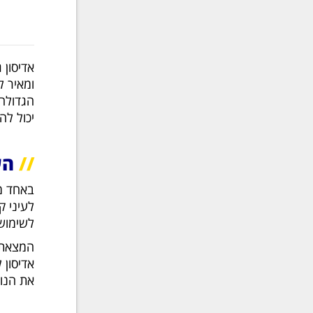
אדיסון 
ומאיר ל
הגדולה
יכול להביא
//
הע
באחד מ
לעיני ק
לשימוש 
המצאתו
אדיסון 
את הנו