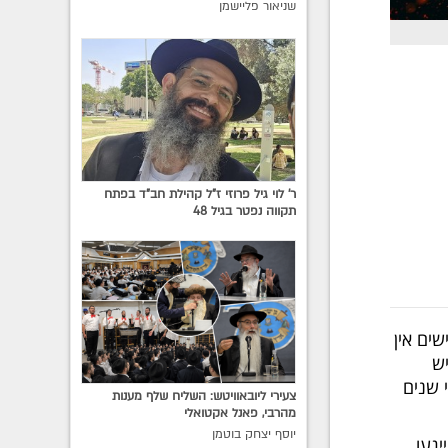
שניאור פליישמן
ר' לוי גיל פרוזי ז"ל קהילת חב"ד בפתח
תקווה נפטר בגיל 48
ים אין
יש
 שנים
צעירי ליובאוויטש: השליח שלף מענות
מהרבי, פאנל אקטואלי
יוסף יצחק בוטמן
יגעו