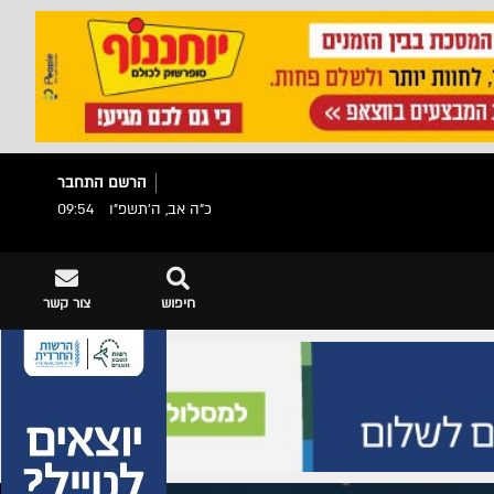
הרשם
התחבר
כ"ה אב, ה׳תשפ״ו
09:54
חיפוש
צור קשר