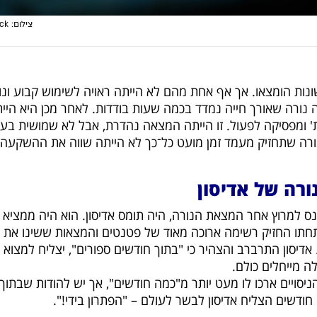
צילום: shutterstock
ונות הומצאו. אך אף אחת מהם לא הייתה ראויה לשימוש קבוע ונו
נורה שאורך חייה נמדד בכמה שעות בודדות. לאחר מכן היא היי
 ומפסיקה לפעול. זו הייתה המצאה נהדרת, אבל לא שמושית בעל
ורה שתחזיק מעמד זמן מועט כל־כך לא הייתה שווה את ההשקעה.
רה של אדיסון
ס למרוץ אחר המצאת הנורה, היה תומס אדיסון. הוא היה ממציא
תו החזיק רשימה ארוכה מאוד של פטנטים והמצאות ששינו את פ
אדיסון התרברב והצהיר כי "בתוך חודשים ספורים", יצליח למצוא 
ה מייחלים כולם.
הניסויים ארכו לו מעט יותר מ"כמה חודשים", אך יש להודות שבתוך
ודשים הצליח אדיסון לבשר לעולם – "הפתרון בידי!".