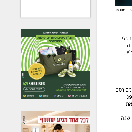
רמלי.
תה
יל.
 מפורסם
ני
את
 שנה