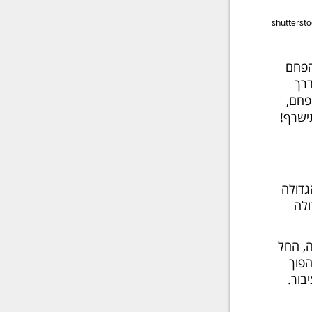
הפחם
דרך
פחם,
גדולה
ולה
, החל
הפוך
בור.