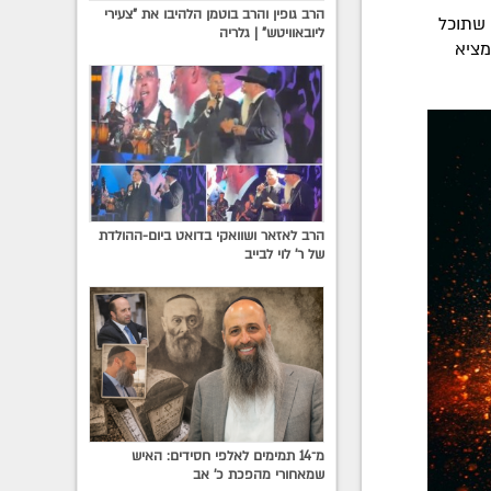
הרב גופין והרב בוטמן הלהיבו את "צעירי
 שתוכל
ליובאוויטש" | גלריה
מציא
הרב לאזאר ושוואקי בדואט ביום-ההולדת
של ר' לוי לבייב
מ־14 תמימים לאלפי חסידים: האיש
שמאחורי מהפכת כ׳ אב