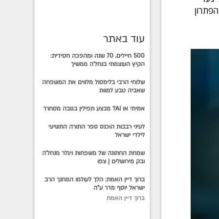
הפתרון
עוד באתר
500 חיילים, 70 שנה ומהפכה חסידית:
הקיץ העוצמתי בנחל'ה ממשיך
שלוחי הרבי בלימסול מלווים את המשפחה
שאביה טבע למוות
אמיתי או AI? מבצע תפילין בגובה מסחרר
לעיני רבבות הוכנס ספר התורה התשיעי
לילדי ישראל
שמחת החתונה של משפחות ויגלר מנחל'ה
ובק מירושלים | צפו
ברוך דיין האמת: הלך לעולמו המחנך הרב
ישראל יוסף מדר ע"ה
ברוך דיין האמת