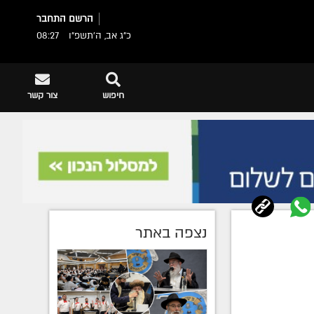
הרשם
התחבר
כ"ג אב, ה׳תשפ״ו
08:27
חיפוש
צור קשר
נצפה באתר