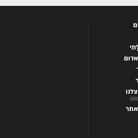
ם
תִי
אדום
לנו
05
אתר