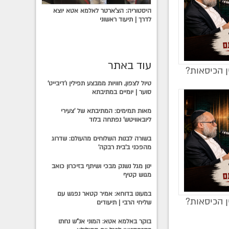
היסטוריה: הצ'ארטר לאלמא אטא יוצא
לדרך | תיעוד ראשוני
עוד באתר
ן הכיסאות?
טיול לצפון, חוויות ממבצע תפילין ו'דיבייט'
סוער | יומיים במתיבתא
מאות תמימים: המתיבתא של 'צעירי
ליובאוויטש' נפתחה בלוד
בשורה לבנות השלוחים מהעולם: שדרוג
מהפכני ב'בית רבקה'
ינון מגל נשנק מבכי ושיתף בזיכרון כואב
מגוש קטיף
במעונו בדוחא: אמיר קטאר נפגש עם
ן הכיסאות?
שליחי הרבי | תיעודים
בוקר באלמא אטא: המוני אנ"ש נחתו