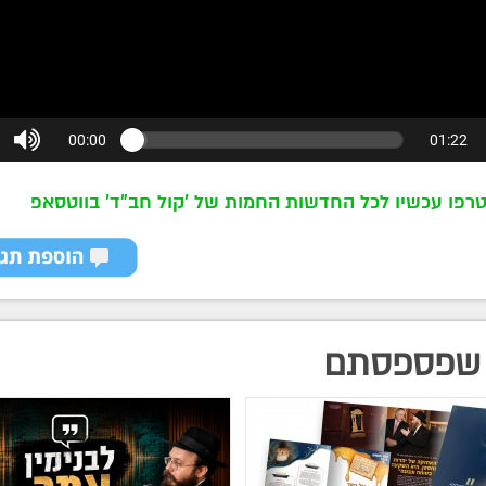
רפו עכשיו לכל החדשות החמות של 'קול חב"ד' בווטסאפ
שפספסתם