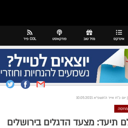
אינדקס
מזל טוב
פודקאסט
COL פיד
|
יום כ"ח אייר ה׳תשפ״א 10.05.2021
מחסה
 תיעד: מצעד הדגלים בירושלים