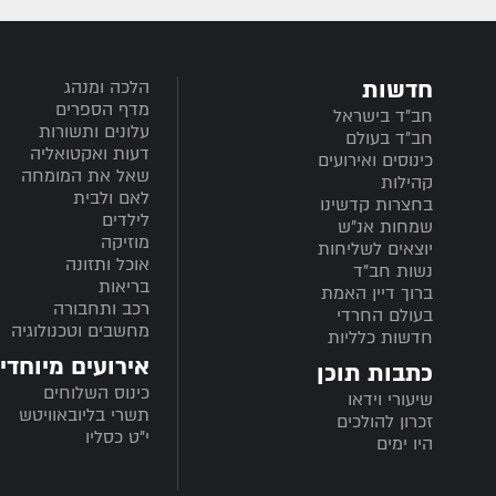
חדשות
הלכה ומנהג
מדף הספרים
חב”ד בישראל
עלונים ותשורות
חב”ד בעולם
דעות ואקטואליה
כינוסים ואירועים
שאל את המומחה
קהילות
לאם ולבית
בחצרות קדשינו
לילדים
שמחות אנ"ש
מוזיקה
יוצאים לשליחות
אוכל ותזונה
נשות חב"ד
בריאות
ברוך דיין האמת
רכב ותחבורה
בעולם החרדי
מחשבים וטכנולוגיה
חדשות כלליות
אירועים מיוחדי
כתבות תוכן
כינוס השלוחים
שיעורי וידאו
תשרי בליובאוויטש
זכרון להולכים
י"ט כסליו
היו ימים