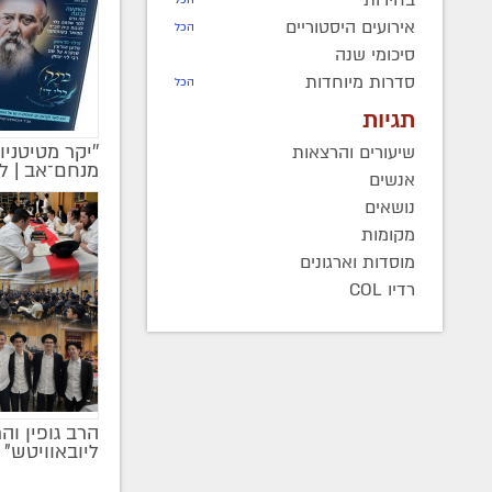
אירועים היסטוריים
הכל
סיכומי שנה
סדרות מיוחדות
הכל
תגיות
''יקר מטיטניו
שיעורים והרצאות
מקודם
מנחם־אב | ל
אנשים
נושאים
מקומות
מוסדות וארגונים
רדיו COL
הרב גופין וה
ליובאוויטש" |