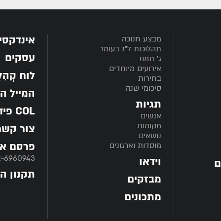
אינדקסי
מבצע חנוכה
תהלוכות ל"ג בעומר
עסקים
ג' תמוז
אירועים מיוחדים
לוח קְהִלָּ
בחירות
סיכומי שנה
המייל ה
תגיות
COL פיד
אנשים
מקומות
צור קשר
נושאים
פרסם אצ
מוסדות וארגונים
2-6960943
וידאו
ם
תקנון ה
מבזקים
מתכונים