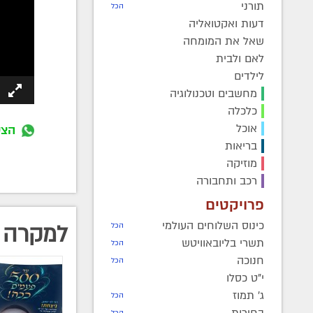
תורני
הכל
דעות ואקטואליה
שאל את המומחה
לאם ולבית
לילדים
מחשבים וטכנולוגיה
כלכלה
אוכל
הצט
בריאות
מוזיקה
רכב ותחבורה
פרויקטים
כינוס השלוחים העולמי
למקרה 
הכל
תשרי בליובאוויטש
הכל
חנוכה
הכל
י"ט כסלו
ג' תמוז
הכל
בחירות
הכל