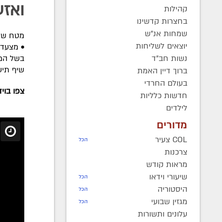
ואז
קהילות
בחצרות קדשינו
שמחות אנ"ש
מטח של 
יוצאים לשליחות
• מצעדי
נשות חב"ד
בשל המצ
שיף תיע
ברוך דיין האמת
בעולם החרדי
צפו בויד
חדשות כלליות
לילדים
מדורים
COL צעיר
הכל
צרכנות
מראות קודש
שיעורי וידאו
הכל
היסטוריה
הכל
מגזין שבועי
הכל
עלונים ותשורות