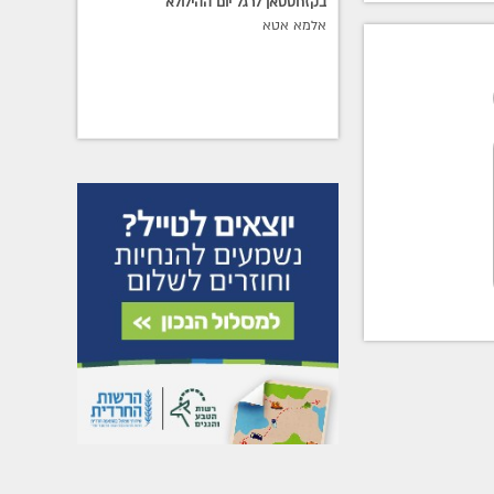
בקזחסטאן לרגל יום ההילולא
אלמא אטא