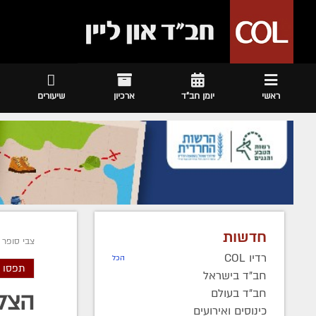
ראשי
יומן חב"ד
ארכיון
שיעורים
חדשות
צבי סופר
רדיו COL
הכל
תפסו 
חב"ד בישראל
חב"ד בעולם
הצלם
כינוסים ואירועים