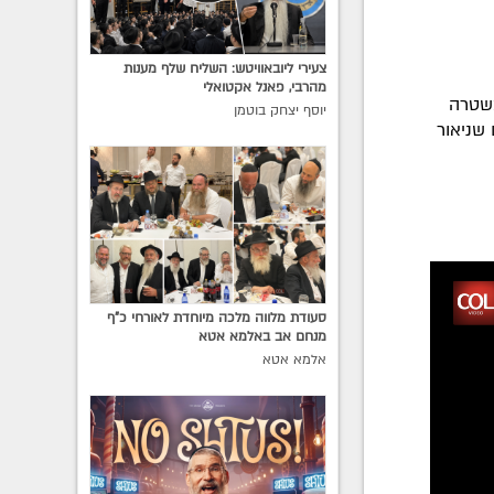
צעירי ליובאוויטש: השליח שלף מענות
מהרבי, פאנל אקטואלי
משטרה
יוסף יצחק בוטמן
שניאור
סעודת מלווה מלכה מיוחדת לאורחי כ"ף
מנחם אב באלמא אטא
אלמא אטא