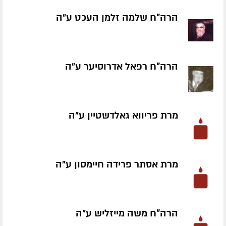
הרה"ח שלמה זלמן העכט ע״ה
הרה"ח רפאל אדרוסיער ע״ה
מרת פריווא גאלדשטיין ע״ה
מרת אסתר פרידה חיימסון ע״ה
הרה"ח משה מייזליש ע״ה