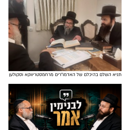
תניא השלם בהיכלם של האדמו"רים מרחמסטריווקא וסקולען