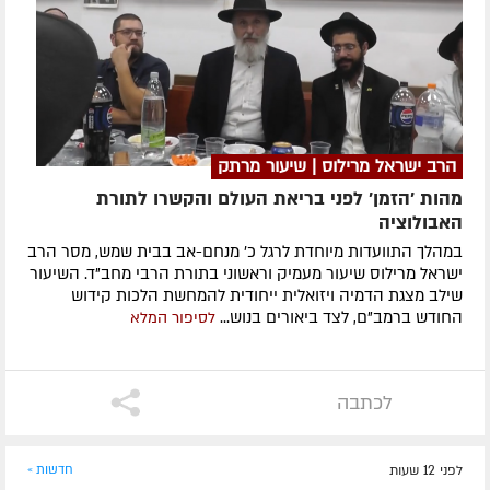
הרב ישראל מרילוס | שיעור מרתק
מהות 'הזמן' לפני בריאת העולם והקשרו לתורת
האבולוציה
במהלך התוועדות מיוחדת לרגל כ' מנחם-אב בבית שמש, מסר הרב
ישראל מרילוס שיעור מעמיק וראשוני בתורת הרבי מחב"ד. השיעור
שילב מצגת הדמיה ויזואלית ייחודית להמחשת הלכות קידוש
החודש ברמב"ם, לצד ביאורים בנוש...
לסיפור המלא
לכתבה
לפני 12 שעות
חדשות »