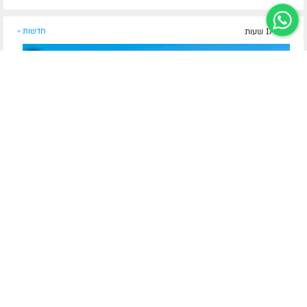
לפני 17 שעות
חדשות »
מטעינים מצברים להמשך השליחות
מגיע להם: השלוחים הצעירים זכו למחנה קיץ מיוחד
ובלתי-נשכח
המפגש השנתי המרגש של ילדי השלוחים: מאות ילדי משפחות
שלוחי הרבי מארה"ק ומהעולם השתתפו ב'קעמפ' צעירי השלוחים
המיוחד רק עבורם # לצד כלים להצלחה בתפקיד הייחודי במפעל
השליחות, חלק מרתק בתוכנית הלימודים הוק...
לסיפור המלא