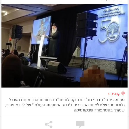
קונטיקט
סגן מזכיר בי"ד רבני חב"ד ורב קהילת חב"ד ברחובות הרב מנחם מענדל
גלוכובסקי שליט"א נושא דברים ב"כנס המחנכות העולמי" של ליובאוויטש,
שנערך בסטמפורד שבקונטיקט