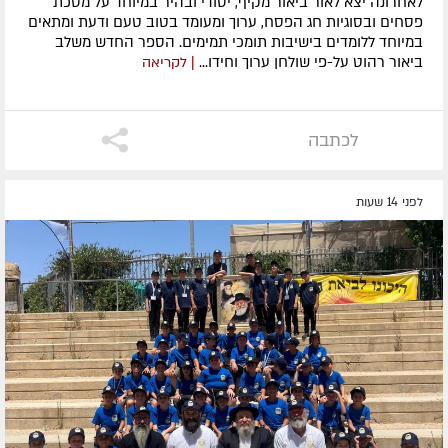
לאחרונה ​יצא לאור ביאור מקיף, יסודי ובהיר במיוחד על מסכת
פסחים ובסוגיות חג הפסח, ערוך ומעומד בטוב טעם ודעת ומתאים
במיוחד ללומדים בישיבות תומכי תמימים. ​הספר החדש משלב
ביאור רהוט על-פי שולחן ערוך וחידו...
| לקריאה
לכתבה
לפני 14 שעות