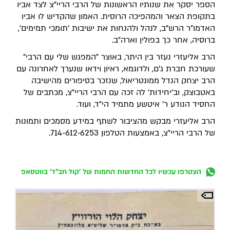
הספר יסקר את שנותיו הראשונות של הרבי הריי"צ לצד אביו
בתקופת הצאר והמהפיכה הרוסית. האמון שהקדיש לו אביו
האדמו"ר הרש"ב, לנהל ולהנחות את ישיבות 'תומכי תמימים',
ברוסיה, אחר כך בפולין וארה"ב.
הרב אליעזרי נעזר בין היתר, באוצר "המפגש שלי עם הרבי"
שעורכת חברת ג'ם, ולדוגמא, ראיון וידאו שנערך לאחרונה עם
הרב יצחק הנדל ממונטריאול, שנזכר בסיפורים מהישיבה
באטבוצק, וב'יחידות' לה זכה עם הרבי הריי"צ, מכתבים של
החסיד הנודע ר' איטשע מתמיד הי"ד, ועוד.
הרב אליעזרי מבקש מהציבור לשתף במידע מסמכים ותמונות
של הרבי הריי"צ, באמצעות הטלפון 714-612-6253.
הצטרפו עכשיו לכל החדשות החמות של 'קול חב"ד' בווטסאפ