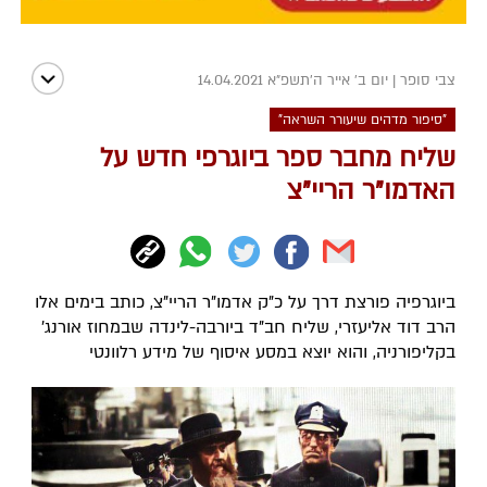
צבי סופר
|
יום ב' אייר ה׳תשפ״א 14.04.2021
"סיפור מדהים שיעורר השראה"
שליח מחבר ספר ביוגרפי חדש על
האדמו"ר הריי"צ
ביוגרפיה פורצת דרך על כ"ק אדמו"ר הריי"צ, כותב בימים אלו
הרב דוד אליעזרי, שליח חב"ד ביורבה-לינדה שבמחוז אורנג'
בקליפורניה, והוא יוצא במסע איסוף של מידע רלוונטי