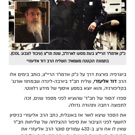
כ"ק אדמו"ר הריי"צ בעת מסעו לארה"ב, שנת תר"צ (עיבוד לצבע: COL).
בתמונה הקטנה משמאל: השליח הרב דוד אליעזרי
ביוגרפיה פורצת דרך על כ"ק אדמו"ר הריי"צ, כותב בימים אלו
הרב
דוד אליעזרי,
שליח חב"ד ביורבה-לינדה שבמחוז אורנג'
בקליפורניה, והוא יוצא במסע איסוף של מידע רלוונטי.
ספרו 'הסוד של חב"ד' שהוציא לפני מספר שנים, זכה
לתפוצה רחבה ותהודה גדולה.
את הספר שיצא לאור אז באנגלית, כתב הרב אליעזרי בניסיון
לחשוף לפני הציבור את סיפור ההצלחה של שליחות חב"ד
שאין לו אח ורע. ב-432 עמודים סוקר הרב אליעזרי את