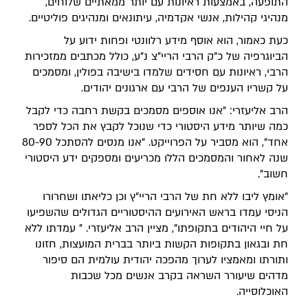
התופעה, באמצעות ראיונות עם יותר ממאתיים שלוחים,
מנהיגי קהילות, אנשי אקדמיה, עיתונאים ומנהיגים פוליטיים.
כעת כאמור, הוא אוסף מידע רלוונטי ופחות ידוע על
הביוגרפיה של כ"ק הרבי הריי"צ נ"ע, כולל מכתבים ממזכירות
הרבי, ראיונות עם חסידים שלמדו בישיבה בפולין, ומסמכים
על קשריו הענפים של הרבי עם ארגונים יהודים.
הרב אליעזרי: "אנו אוספים מסמכים בקשת רחבה כדי לקבל
כמה שיותר מידע היסטורי כדי שנוכל לקבץ את הכל לספר
אחד", הוא מסביר על הפרוייקט. "אנו מנסים להסתכל 80-90
שנה לאחור והמסמכים הללו מכריעים ומספקים ידע היסטורי
חשוב".
"אומץ ליבו ללא חת של הרבי הריי"ץ וכן כליאתו ושחרורו
הניסי עמדו בראש האירועים ההיסטוריים הגדולים שהשפיעו
על חיי היהודים בתקופתו", מציין הרב אליעזרי. " עמדתו ללא
חת ובגאון בתקופות הקשות ביותר בברית המועצות, חזונו
ותורתו ומאמציו לערוך מהפכה יהודית עולמית הם סיפור
מדהים שיעורר השראה בקרב אנשים מכל שכבות
האוכלוסייה.