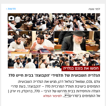
לפני שעה
חדשות »
חפשו את בנכם בגלריה
הגלריה השבועית של תלמידי 'הקבוצה' בבית חיינו 770
צלם COL, שמואל־בצלאל דהן, מגיש את הגלריה השבועית:
התמימים בישיבת תות"ל המרכזית 770 – 'הקבוצה', בעת סדרי
הנגלה והחסידות בבית מדרשו של הרבי – 770, ברוקלין, ניו יורק |
אל התמימים ב'סדרים...
לסיפור המלא