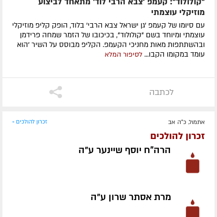
"קולולוד": קעמפ 'צבא הרבי לוד' מתאחד לביצוע
מוזיקלי עוצמתי
עם סיומו של קעמפ 'גן ישראל צבא הרבי' בלוד, הופק קליפ מוזיקלי
עוצמתי ומיוחד בשם "קולולוד", בכיכובו של הזמר שמחה פרידמן
ובהשתתפות מאות מחניכי הקעמפ. הקליפ מבוסס על השיר 'הוא
עומד במקומו הקבו...
לסיפור המלא
לכתבה
אתמול, כ"ה אב
זכרון להולכים »
זכרון להולכים
הרה"ח יוסף שיינער ע״ה
מרת אסתר שרון ע״ה