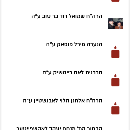
הרה"ח שמואל דוד בר טוב ע״ה
הנערה מירל פופאק ע״ה
הרבנית לאה רייטשיק ע״ה
הרה"ח אלחנן הלוי לאבנשטיין ע״ה
הבחור הת' מנחם יעקב לאקשפייטער