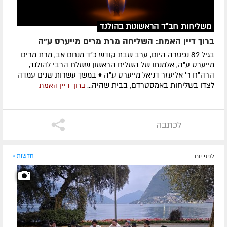
משליחות חב"ד הראשונות בהולנד
ברוך דיין האמת: השליחה מרת מרים מייערס ע"ה
בגיל 82 נפטרה היום, ערב שבת קודש כ"ד מנחם אב, מרת מרים
מייערס ע"ה, אלמנתו של השליח הראשון ששלח הרבי להולנד,
הרה"ח ר' אליעזר דניאל מייערס ע"ה • במשך עשרות שנים עמדה
לצדו בשליחות באמסטרדם, בבית שהיה...
ברוך דיין האמת
לכתבה
לפני יום
חדשות »