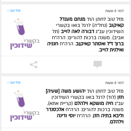
לפני 6 שעות
מזל טוב »
מזל טוב לחתן הת'
מנחם מענדל
קאיקוב
(נחל''ה) לרגל בואו בקשרי
השידוכין עב"ג
דבורה לאה לוייב
(תל
אביב). משנה ברכות להורים: הרה"ח
ברוך ז''ל ואסתר קאיקןב
. הרה"ח
חנניה
ואילנית לוייב
.
לפני 6 שעות
מזל טוב »
מזל טוב לחתן הת'
יהושע משה [שעיה]
חזן
(לוד) לרגל בואו בקשרי השידוכין
עב"ג
חיה מושקא וילהלם
(קריית אתא).
משנה ברכות להורים: הרה"ח
אלכסנדר
וליבא בתיה חזן
. הרה"ח
יוסי ודינה
וילהלם
.