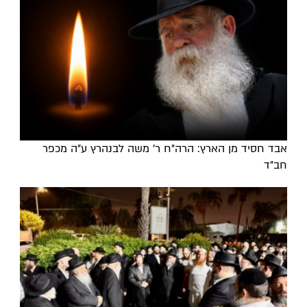
אבד חסיד מן הארץ: הרה"ח ר' משה לבנהרץ ע"ה מכפר
חב"ד