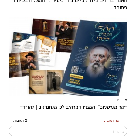
האם הבחורים בלוד נופלים בין הכיסאות? המשגיח בשיחה
פתוחה
מקודם
''יקר מטיטניום'': המגזין המרהיב לכ’ מנחם־אב | להורדה
הוסף תגובה
2 תגובות