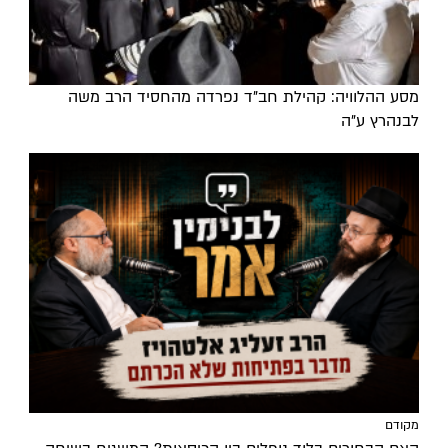
מסע ההלוויה: קהילת חב"ד נפרדה מהחסיד הרב משה
לבנהרץ ע"ה
מקודם