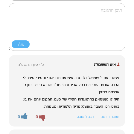
1.
איש האשכולת
כ"ז סיון ה׳תשס״ה
פגשתי את ר' שמואל בלנינגרד. איש עם רוח יהודי וחסידי. סיפר לי
הרבה אודות החסידים בתל אביב וכפר חב"ד שהוא היכיר כגון ר'
אברהם דריזין.
היה לו געשמאק בהתוועדות חסידי של פעם. המקום ינחם את בנו
באנטוורפן העובד באנצלקפדיה תלמודית ומשפחתו.
תגובה חדשה
הגב לתגובה
0
0