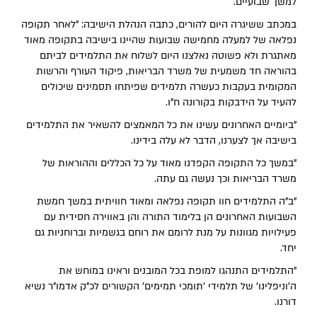
למשך שבועיים.
במכתב ששיגרה היום להורים, כתבה הנהלת הישיבה: "לאחר תקופה
נפלאה של למעלה מחמישה שבועות שהיינו בישיבה בתקופה מאוד
מאתגרת ולא פשוטה נאלצנו היום לשלוח את התלמידים לביתם
בהוראה חד משמעית של משרד הבריאות, פיקוד העורף והרשות
המקומית בעקבות כעשרה תלמידים שפיתחו תסמינים שיכולים
להעיד על הידבקות בקורונה ח"ו.
"ביומיים האחרונים עשינו את כל המאמצים להשאיר את התלמידים
בישיבה אך לצערנו, הדבר לא עלה בידינו.
"במשך כל התקופה הקפדנו מאוד על כל הכללים וההוראות של
משרד הבריאות וכך נעשה גם עתה.
"ב"ה התלמידים חוו תקופה נפלאה ומאוד חוויתית במשך חמשת
השבועות האחרונים הן בלימוד התורה והן באווירה חסידית עם
פעילויות מגוונות על מנת לרומם את רוחם בגשמיות וברוחניות גם
יחד.
"התלמידים התנהגו למופת בכל המובנים וראינו במוחש את
ה'וניפלינו' של תלמידי 'תומכי תמימים' הקשורים לכ"ק אדמו"ר נשיא
דורנו.