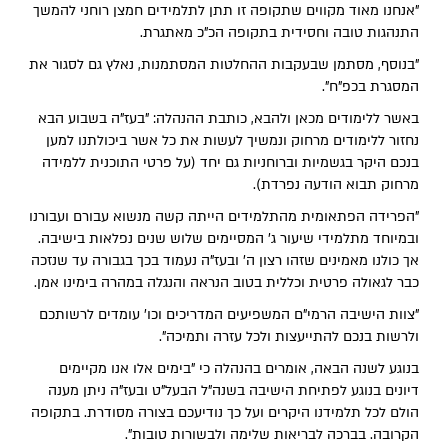
"אנחנו מאוד מקווים שתקופה זו תתן לתלמידים חמצן רוחני להמשך
התנהגות טובה וחסידית בתקופה הכ"כ מאתגרת.
"בנוסף, מסתמן שבעקבות ההחלטות המסתמנות, נאלץ גם לסגור את
המסגרת בכפ"ח".
באשר ללימודים מכאן ולהבא, כותבת ההנהלה: "בעז"ה בשבוע הבא
נחזור ללימודים מרחוק ונמשיך לעשות את כל אשר ביכולתנו למען
בנכם היקר בגשמיות וברוחניות גם יחד (על פרטי התוכנית ללמידה
מרחוק תבוא הודעה נפרדת).
"הפרידה הפתאומית מהתלמידים הייתה קשה מנשוא עבורם ועבורנו
ובמיוחד מתלמידי שיעור ג' המסיימים שלוש שנים נפלאות בישיבה.
אך כולנו מאמינים שזהו רצון ה' ובעז"ה נעמוד בכך בגבורה עד שנזכה
כבר לגאולה פרטית וכללית בטוב הנראה והנגלה במהרה בימינו אמן.
"צוות הישיבה הרמי"ם המשפיעים המדריכים וכו' עומדים לרשותכם
ולרשות בנכם להתייעצות ולכל עזרה ותמיכה".
בנוגע לשנה הבאה, אומרים בהנהלה כי "בימים אלו אנו מקיימים
דיונים בנוגע לפתיחת הישיבה בשנה"ל הבעל"ט ובעז"ה ניתן מענה
הולם לכל תלמידנו היקרים ועל כך נודיעכם בצורה מסודרת. בתקופה
הקרובה. בברכה לבריאות שלימה ולבשורות טובות".