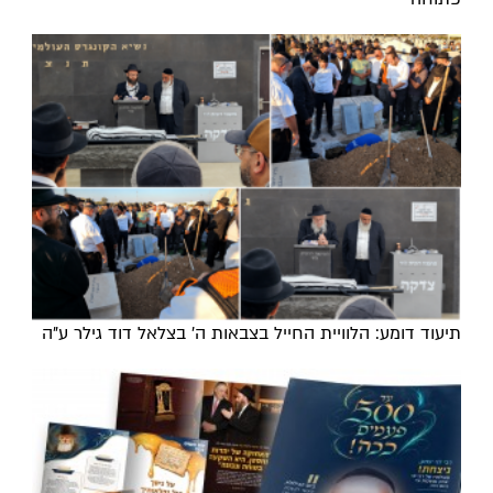
תיעוד דומע: הלוויית החייל בצבאות ה' בצלאל דוד גילר ע"ה