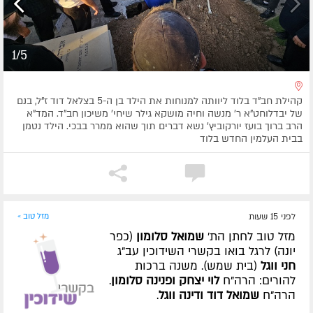
1/5
קהילת חב"ד בלוד ליוותה למנוחות את הילד בן ה-5 בצלאל דוד ז"ל, בנם
של יבדלוחט"א ר' מנשה וחיה מושקא גילר שיחי' משיכון חב"ד. המד"א
הרב ברוך בועז יורקוביץ' נשא דברים תוך שהוא ממרר בבכי. הילד נטמן
בבית העלמין החדש בלוד
לפני 15 שעות
מזל טוב »
מזל טוב לחתן הת'
שמואל סלומון
(כפר
יונה) לרגל בואו בקשרי השידוכין עב"ג
חני ווגל
(בית שמש). משנה ברכות
להורים: הרה"ח
לוי יצחק ופנינה סלומון
.
הרה"ח
שמואל דוד ודינה ווגל
.