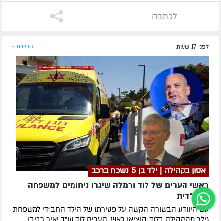
לכתבה
לפני 17 שעות
חדשות »
אסון בקהילה | ילד בן 5 נשכח ברכב
ראשי הערים של לוד ורמלה שיגרו ניחומים למשפחה
החב"דית
עם היוודע הבשורה הקשה על פטירתו של הילד החב"די למשפחת
גילר מהקהילה בלוד, הוציאו ראשי הערים לוד עו"ד יאיר רביבו