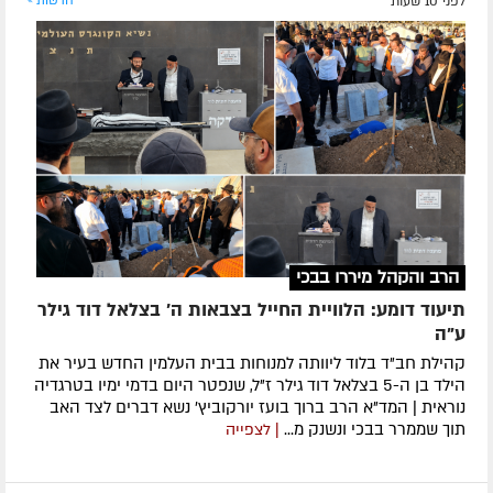
לפני 10 שעות
חדשות »
הרב והקהל מיררו בבכי
תיעוד דומע: הלוויית החייל בצבאות ה' בצלאל דוד גילר
ע"ה
קהילת חב"ד בלוד ליוותה למנוחות בבית העלמין החדש בעיר את
הילד בן ה-5 בצלאל דוד גילר ז"ל, שנפטר היום בדמי ימיו בטרגדיה
נוראית | המד"א הרב ברוך בועז יורקוביץ' נשא דברים לצד האב
תוך שממרר בבכי ונשנק מ...
| לצפייה