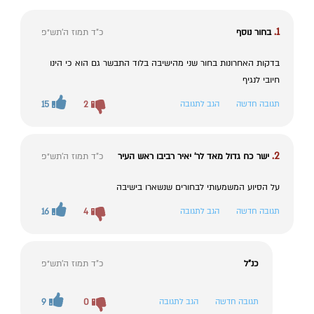
1.
בחור נוסף
כ"ד תמוז ה׳תש״פ
בדקות האחרונות בחור שני מהישיבה בלוד התבשר גם הוא כי הינו
חיובי לנגיף
תגובה חדשה
הגב לתגובה
2
15
2.
ישר כח גדול מאד לר' יאיר רביבו ראש העיר
כ"ד תמוז ה׳תש״פ
על הסיוע המשמעותי לבחורים שנשארו בישיבה
תגובה חדשה
הגב לתגובה
4
16
כנ"ל
כ"ד תמוז ה׳תש״פ
תגובה חדשה
הגב לתגובה
0
9