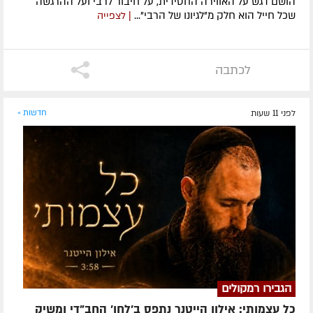
הושם דגש על האווירה החסידית, על חיבור לרבי ועל ההרגשה
שכל חייל הוא חלק מ"לגיונו של הרבי"...
| לצפייה
לכתבה
לפני 11 שעות
חדשות »
הגבירו רמקולים
כל עצמותי: אילון הייטנר נתפס ב'לחן' החב"די ומשיק