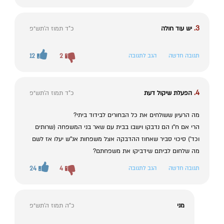
3.
יש עוד חולה
כ"ד תמוז ה׳תש״פ
תגובה חדשה
הגב לתגובה
2
12
4.
הפעלת שיקול דעת
כ"ד תמוז ה׳תש״פ
מה הרעיון ששולחים את כל הבחורים לבידוד ביתי?
הרי אם ח''ו הם נדבקו וישבו בבית עם שאר בני המשפחה (שרותים
וכד') סיכוי סביר שאחוז ההדבקה אצל משפחות אנ''ש יעלו אז לשם
מה שלחום לביתם שידביקו את משפחתם?
תגובה חדשה
הגב לתגובה
4
24
מני
כ"ה תמוז ה׳תש״פ