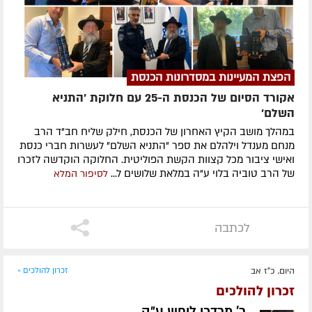
הפצת המעיינות במסדרונות הכנסת
אקורד הסיום של הכנסת ה-25 עם חלוקת 'התניא
השלם'
במהלך מושב הקיץ האחרון של הכנסת, חילק שליח חב"ד הרב
מנחם מענדל וילהלם את ספר "התניא השלם" לעשרות חברי כנסת
ואישי ציבור מכל קצוות הקשת הפוליטית. החלוקה הוקדשה לזכרו
של הרב טוביה בלוי ע"ה במלאת שלושים ל...
לסיפור המלא
לכתבה
היום, כ"ז אב
זכרון להולכים »
זכרון להולכים
ר' מרדכי ליפש ע״ה