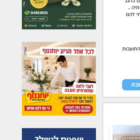
ם בהם,
יה ..
י להם
התועבות