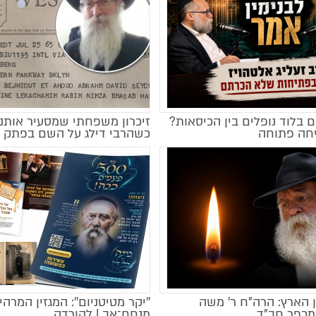
 בלוד נופלים בין הכיסאות?
זיכרון משפחתי שמסעיר אותנו 
חה פתוחה
כשהרבי דילג על השם בפתק
 הארץ: הרה"ח ר' משה
''יקר מטיטניום'': המגזין המרהי
מקודם
מכפר חב"ד
מנחם־אב | להורדה