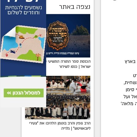
נצפה באתר
 בארץ
הכנסת ספר התורה התשיעי של ילדי
ישראל | כנסו לשידור
ט
שחית,
 סימן
ל ועל
 מלאה'
הרב גופין והרב בוטמן הלהיבו את "צעירי
ליובאוויטש" | גלריה