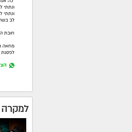
"כה אמר
ונתתי ל
ונתתי ל
לב בשר .
חובת ה
מחאה וז
לפסגת ה
הצט
למקרה 