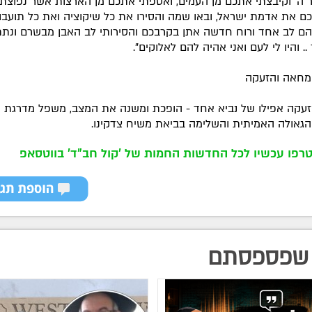
 ה' וקיבצתי אתכם מן העמים, ואספתי אתכם מן הארצות אשר נפוצת
כם את אדמת ישראל, ובאו שמה והסירו את כל שיקוציה ואת כל תועבות
הם לב אחד ורוח חדשה אתן בקרבכם והסירותי לב האבן מבשרם ונתת
. והיו לי לעם ואני אהיה להם לאלוקים".
מחאה והזעקה
עקה אפילו של נביא אחד - הופכת ומשנה את המצב, משפל מדרגת 
גאולה האמיתית והשלימה בביאת משיח צדקינו.
רפו עכשיו לכל החדשות החמות של 'קול חב"ד' בווטסאפ
שפספסתם