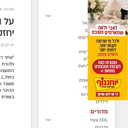
חדשות
מערכת COL
רדיו COL
הכל
על ה
חב"ד בישראל
חב"ד בעולם
יחזק
כינוסים ואירועים
קהילות
לוי לבייב
,
בחצרות קדשינו
"אחר רא
שמחות אנ"ש
ולהניח 
יוצאים לשליחות
התועבות
נשות חב"ד
כחול...
ברוך דיין האמת
משבר ומ
בעולם החרדי
ההיכר ש
חדשות כלליות
בשורת ה
לילדים
מדורים
COL צעיר
הכל
צרכנות