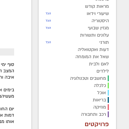
מראות קודש
שיעורי וידאו
הכל
היסטוריה
הכל
מגזין שבועי
הכל
עלונים ותשורות
תורני
הכל
דעות ואקטואליה
שאל את המומחה
לאם ולבית
סוף ימי
המצב הר
לילדים
איבה ות
מחשבים וטכנולוגיה
כלכלה
בימים א
אוכל
מעשיהם
בריאות
מוזיקה
יום החו
רכב ותחבורה
דמות אש
אותו מב
פרויקטים