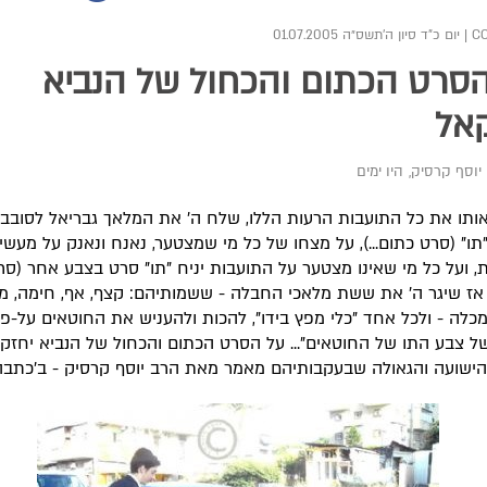
|
יום כ"ד סיון ה׳תשס״ה 01.07.2005
סרט הכתום והכחול של הנביא
אל
יוסף קרסיק
,
היו ימים
ותו את כל התועבות הרעות הללו, שלח ה' את המלאך גבריאל לסובב
"תו" (סרט כתום...), על מצחו של כל מי שמצטער, נאנח ונאנק על מעשי
, ועל כל מי שאינו מצטער על התועבות יניח "תו" סרט בצבע אחר (סר
). אז שיגר ה' את ששת מלאכי החבלה - ששמותיהם: קצף, אף, חימה, מ
כלה - ולכל אחד "כלי מפץ בידו", להכות ולהעניש את החוטאים על-פי
ל צבע התו של החוטאים"... על הסרט הכתום והכחול של הנביא יחזקא
ישועה והגאולה שבעקבותיהם מאמר מאת הרב יוסף קרסיק - ב'כתבה