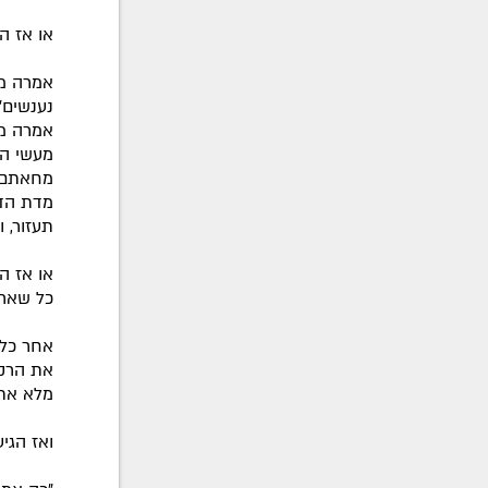
או אז הת
אמרה מד
נענשים"
אמרה מד
מעשי הר
מחאתם, 
מדת הדי
תעזור, 
או אז ה
כל שארי
אחר כל א
את הרקי
מלא את 
ואז הגי