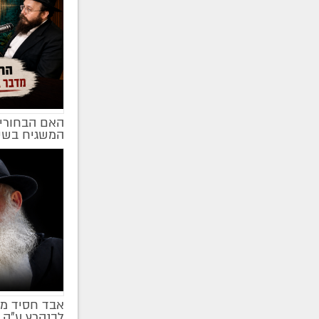
האם הבחורים
מקודם
המשגיח בשי
אבד חסיד מן
לבנהרץ ע"ה 