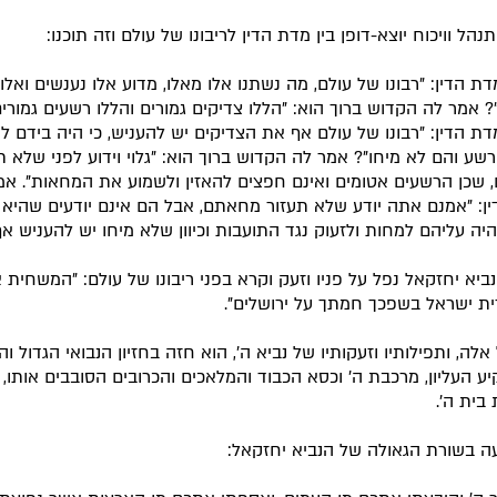
נהל וויכוח יוצא-דופן בין מדת הדין לריבונו של עולם וזה תוכנו:
ת הדין: "רבונו של עולם, מה נשתנו אלו מאלו, מדוע אלו נענשים ואלו
? אמר לה הקדוש ברוך הוא: "הללו צדיקים גמורים והללו רשעים גמורים
ת הדין: "רבונו של עולם אף את הצדיקים יש להעניש, כי היה בידם ל
שע והם לא מיחו"? אמר לה הקדוש ברוך הוא: "גלוי וידוע לפני שלא ת
שכן הרשעים אטומים ואינם חפצים להאזין ולשמוע את המחאות". אמ
ן: "אמנם אתה יודע שלא תעזור מחאתם, אבל הם אינם יודעים שהיא 
והיה עליהם למחות ולזעוק נגד התועבות וכיוון שלא מיחו יש להעניש אף
נביא יחזקאל נפל על פניו וזעק וקרא בפני ריבונו של עולם: "המשחית
ת ישראל בשפכך חמתך על ירושלים".
לה, ותפילותיו וזעקותיו של נביא ה', הוא חזה בחזיון הנבואי הגדול וה
ע העליון, מרכבת ה' וכסא הכבוד והמלאכים והכרובים הסובבים אותו, ו
בית ה'.
עה בשורת הגאולה של הנביא יחזקאל: