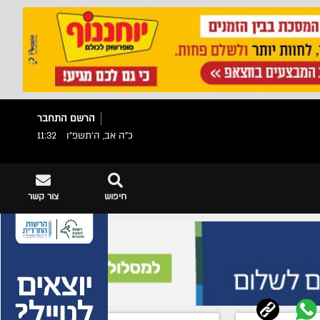
הרשם
התחבר
כ"ה אב, ה׳תשפ״ו
11:32
חיפוש
צור קשר