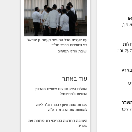
ו
פן",
עם צעירים מכל החוגים: קעמפ גן ישראל
ולות
בני הישיבות בכפר חב"ד
ל וכו',
ישיבת אהלי תמימים
בארץ
עוד באתר
ט
השליח הציג חפצים אישיים מהרבי;
החוויות ב'מתיבתא'
משבר
עשרות שנות חינוך: כפר חב"ד ליווה
ההיכר
למנוחות את הרב מדר ע"ה
הישיבה החדשה בקריבוי רוג פותחת את
שעריה