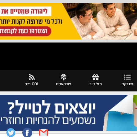
אינדקס
מזל טוב
פודקאסט
COL פיד