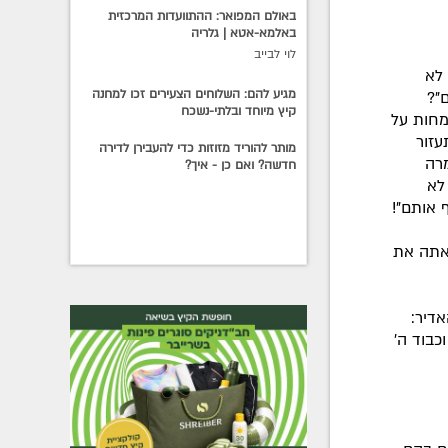
באולם המפואר: ההתוועדות המרכזית
באלמא-אטא | גלריה
לוי לבייב
 לא
מגיע להם: השלוחים הצעירים זכו למחנה
"?
קיץ מיוחד ובלתי-נשכח
מחות על
עזור
מותר להוריד מזוזות כדי להעבירן לדירה
רה
חדשה? ואם כן - איך?
לא
 אותם"!
 אתה את
אדיר:
כבוד ה'