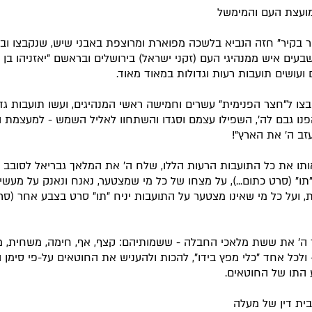
ועצת העם והמימשל
ר בקיר" חזה הנביא בלשכה מפוארת ומרוצפת באבני שיש, שנקבצו ובא
בעים איש ממנהיגי העם (זקני ישראל) בירושלים ובראשם "יאזניהו בן ש
 ועושים תועבות רעות וגדולות במאוד מאוד.
צו ל"חצר הפנימית" עשרים וחמישה ראשי המנהיגים, ועשו תועבות גד
פנו גבם לה', השפילו עצמם וסגדו והשתחוו לאליל השמש - למעצמת הע
עזב ה' את הארץ"!
תו את כל התועבות הרעות הללו, שלח ה' את המלאך גבריאל לסובב 
"תו" (סרט כתום...), על מצחו של כל מי שמצטער, נאנח ונאנק על מעשי
, ועל כל מי שאינו מצטער על התועבות יניח "תו" סרט בצבע אחר (סר
 ה' את ששת מלאכי החבלה - ששמותיהם: קצף, אף, חימה, משחית, 
 ולכל אחד "כלי מפץ בידו", להכות ולהעניש את החוטאים על-פי סימן 
התו של החוטאים.
בבית דין של מעלה