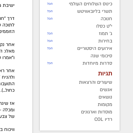
כינוס השלוחים העולמי
הכל
ישיבת מ
תשרי בליובאוויטש
הכל
דרך "חו
חנוכה
הכל
לתוכה ש
י"ט כסלו
הזוממים
ג' תמוז
הכל
בחירות
הכל
אחר נקב
אירועים היסטוריים
הכל
מאלו: ה
סיכומי שנה
ו"אמרו 
סדרות מיוחדות
הכל
אחר ראו
תגיות
ולהניח 
שיעורים והרצאות
התועבות
אנשים
כחול...).
נושאים
אז שיגר
מקומות
ומכלה -
מוסדות וארגונים
של צבע 
רדיו COL
וויכוח 