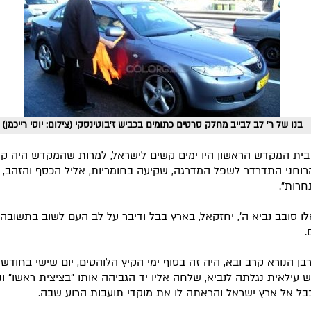
בנו של ר' לב לבייב מחלק סרטים כתומים בכביש ז'בוטינסקי (צילום: יוסי רייכמן)
 בית המקדש הראשון היו ימים קשים לישראל, למרות שהמקדש היה קיי
וחני התדרדר לשפל המדרגה, שקיעה בחומריות, אליל הכסף והזהב, "
חרות".
לו סובב נביא ה', יחזקאל, בארץ בבל ודיבר על לב העם לשוב בתשובה 
.
רבן הנורא קרב ובא, היה זה בסוף ימי הקיץ הלוהטים, יום שישי בחודש 
 עילאית נגלתה לנביא, שלחה אליו יד הגביהה אותו "בציצית ראשו" ו
בל אל ארץ ישראל והראתה לו את מוקדי תועבות הרוע שבה.