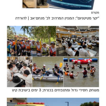
מקודם
''יקר מטיטניום'': המגזין המרהיב לכ’ מנחם־אב | להורדה
משחק חסידי גדול ומתנפחים בכנרת; 3 ימים בישיבת קיץ