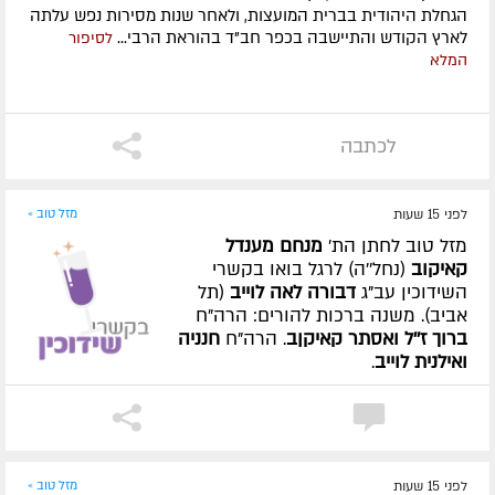
הגחלת היהודית בברית המועצות, ולאחר שנות מסירות נפש עלתה
לארץ הקודש והתיישבה בכפר חב"ד בהוראת הרבי...
לסיפור
המלא
לכתבה
לפני 15 שעות
מזל טוב »
מזל טוב לחתן הת'
מנחם מענדל
קאיקוב
(נחל''ה) לרגל בואו בקשרי
השידוכין עב"ג
דבורה לאה לוייב
(תל
אביב). משנה ברכות להורים: הרה"ח
ברוך ז''ל ואסתר קאיקןב
. הרה"ח
חנניה
ואילנית לוייב
.
לפני 15 שעות
מזל טוב »