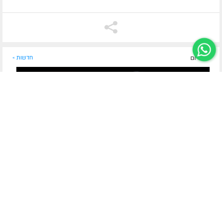
לפני יום
חדשות »
מזקני החסידים בכפר חב"ד
אבד חסיד מן הארץ: הרה"ח ר' משה לבנהרץ ע"ה מכפר
חב"ד
נפטר הרה"ח ר' משה לבנהרץ ע"ה, מבני משפחת לבנהרץ