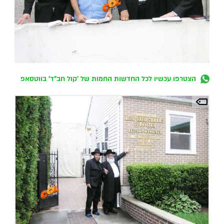
הצטרפו עכשיו לכל החדשות החמות של 'קול חב"ד' בווטסאפ