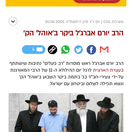
מערכת COL
|
יום כ"ג סיון ה׳תשס״ה 30.06.2005
הרב יורם אברג'ל ביקר ב'אוהל' הק'
4
הרב יורם אברג'ל ראש מוסדות "רב פעלים" נתיבות שישתתף
בעצרת הארצית
לרגל יום ההילולא ה-11 של הרבי המאורגנת
על-ידי צעירי-חב"ד בג' בתמוז, ביקר השבוע ב'אוהל' הק'
ונשא תפילה לשלום וביטחון עם ישראל.