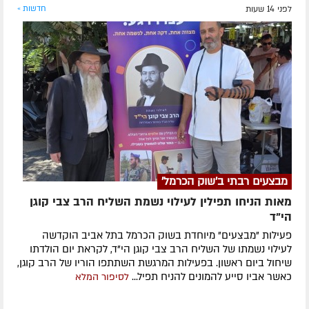
לפני 14 שעות
חדשות »
מבצעים רבתי ב'שוק הכרמל'
מאות הניחו תפילין לעילוי נשמת השליח הרב צבי קוגן
הי”ד
פעילות "מבצעים" מיוחדת בשוק הכרמל בתל אביב הוקדשה
לעילוי נשמתו של השליח הרב צבי קוגן הי"ד, לקראת יום הולדתו
שיחול ביום ראשון. בפעילות המרגשת השתתפו הוריו של הרב קוגן,
כאשר אביו סייע להמונים להניח תפיל...
לסיפור המלא