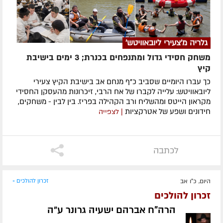
גלריה מ'צעירי ליובאוויטש'
משחק חסידי גדול ומתנפחים בכנרת; 3 ימים בישיבת
קיץ
כך עברו היומיים שסביב כ"ף מנחם אב בישיבת הקיץ צעירי
ליובאוויטש: עלייה לקברו של אח הרבי, זיכרונות מהעסקן החסידי
מקראון הייטס ומהשליח ורב הקהילה בפריז. בין לבין - משחקים,
חידונים ושפע של אטרקציות
| לצפייה
לכתבה
היום, כ"ו אב
זכרון להולכים »
זכרון להולכים
הרה"ח אברהם ישעיה גרונר ע״ה