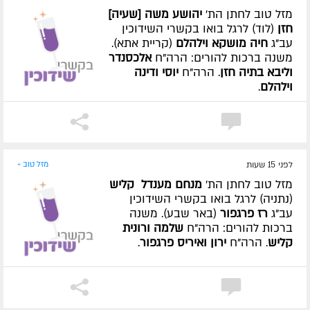
מזל טוב לחתן הת'
יהושע משה [שעיה]
חזן
(לוד) לרגל בואו בקשרי השידוכין
עב"ג
חיה מושקא וילהלם
(קריית אתא).
משנה ברכות להורים: הרה"ח
אלכסנדר
וליבא בתיה חזן
. הרה"ח
יוסי ודינה
וילהלם
.
לפני 15 שעות
מזל טוב »
מזל טוב לחתן הת'
מנחם מענדל קליש
(נתניה) לרגל בואו בקשרי השידוכין
עב"ג
רז פרגפור
(באר שבע). משנה
ברכות להורים: הרה"ח
שלמה ורונית
קליש
. הרה"ח
ירון ואיריס פרגפור
.