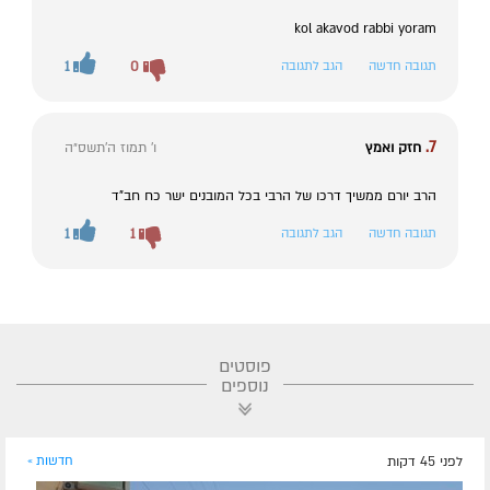
kol akavod rabbi yoram
תגובה חדשה
הגב לתגובה
0
1
7.
חזק ואמץ
ו' תמוז ה׳תשס״ה
הרב יורם ממשיך דרכו של הרבי בכל המובנים ישר כח חב"ד
תגובה חדשה
הגב לתגובה
1
1
פוסטים
נוספים
לפני 45 דקות
חדשות »