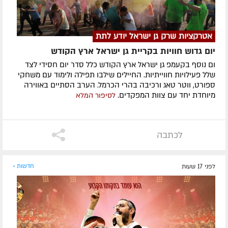
אטרקציות שרק גן ישראל יודע לתת
יום גדוש חוויות בקריית גן ישראל ארץ הקודש
ום נוסף בקעמפ גן ישראל ארץ הקודש כלל סדר יום חסידי לצד
שלל פעילויות חווייתיות. החיילים שילבו תפילה ולימוד עם משחקי
ספורט, ווטר טאג ורכיבה בהרי הכרמל. הערב הסתיים באווירה
מיוחדת יחד עם צוות המפקדים.
לסיפור המלא
לכתבה
לפני 17 שעות
חדשות »