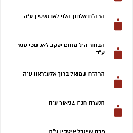
הרה"ח אלחנן הלוי לאבנשטיין ע״ה
הבחור הת' מנחם יעקב לאקשפייטער
ע״ה
הרה"ח שמואל ברוך אלעזראוו ע״ה
הנערה חנה שניאור ע״ה
מרת שיינדל איטקיו ע״ה