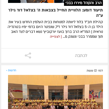
הרב והקהל מיררו בבכי
תיעוד דומע: הלוויית החייל בצבאות ה' בצלאל דוד גילר
ע"ה
קהילת חב"ד בלוד ליוותה למנוחות בבית העלמין החדש בעיר את
הילד בן ה-5 בצלאל דוד גילר ז"ל, שנפטר היום בדמי ימיו בטרגדיה
נוראית | המד"א הרב ברוך בועז יורקוביץ' נשא דברים לצד האב
תוך שממרר בבכי ונשנק מ...
| לצפייה
לכתבה
לפני 12 שעות
חדשות »