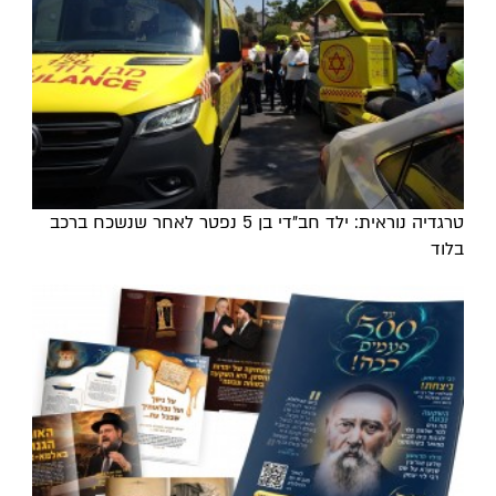
טרגדיה נוראית: ילד חב"די בן 5 נפטר לאחר שנשכח ברכב
בלוד