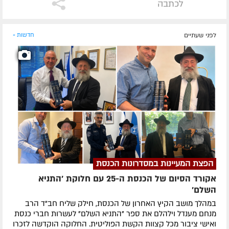
לכתבה
לפני שעתיים
חדשות »
הפצת המעיינות במסדרונות הכנסת
אקורד הסיום של הכנסת ה-25 עם חלוקת 'התניא
השלם'
במהלך מושב הקיץ האחרון של הכנסת, חילק שליח חב"ד הרב
מנחם מענדל וילהלם את ספר "התניא השלם" לעשרות חברי כנסת
ואישי ציבור מכל קצוות הקשת הפוליטית. החלוקה הוקדשה לזכרו