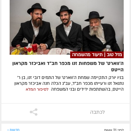
מזל טוב | תיעוד מהשמחה
ה'ווארט' של משפחות זנו מכפר חב"ד ואביכזר מקראון
הייטס
בניו יורק התקיימה שמחת ה'ווארט' של התמים דובי זנו, בן ר'
נתנאל זנו ורעייתו מכפר חב"ד, עב"ג הכלה חנה אביכזר מקראון
הייטס, בהשתתפות ידידים ובני המשפחה
לסיפור המלא
לכתבה
לפני 21 שעות
חדשות »