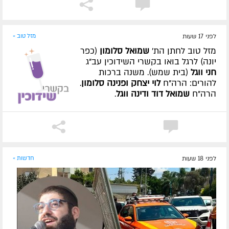
לפני 17 שעות
מזל טוב »
מזל טוב לחתן הת'
שמואל סלומון
(כפר
יונה) לרגל בואו בקשרי השידוכין עב"ג
חני ווגל
(בית שמש). משנה ברכות
להורים: הרה"ח
לוי יצחק ופנינה סלומון
.
הרה"ח
שמואל דוד ודינה ווגל
.
לפני 18 שעות
חדשות »