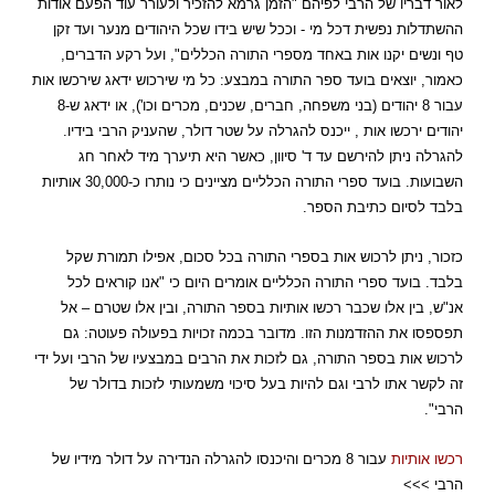
לאור דבריו של הרבי לפיהם "הזמן גרמא להזכיר ולעורר עוד הפעם אודות
ההשתדלות נפשית דכל מי - וככל שיש בידו שכל היהודים מנער ועד זקן
טף ונשים יקנו אות באחד מספרי התורה הכללים", ועל רקע הדברים,
כאמור, יוצאים בועד ספר התורה במבצע: כל מי שירכוש ידאג שירכשו אות
עבור 8 יהודים (בני משפחה, חברים, שכנים, מכרים וכו'), או ידאג ש-8
יהודים ירכשו אות , ייכנס להגרלה על שטר דולר, שהעניק הרבי בידיו.
להגרלה ניתן להירשם עד ד' סיוון, כאשר היא תיערך מיד לאחר חג
השבועות. בועד ספרי התורה הכלליים מציינים כי נותרו כ-30,000 אותיות
בלבד לסיום כתיבת הספר.
כזכור, ניתן לרכוש אות בספרי התורה בכל סכום, אפילו תמורת שקל
בלבד. בועד ספרי התורה הכלליים אומרים היום כי "אנו קוראים לכל
אנ"ש, בין אלו שכבר רכשו אותיות בספר התורה, ובין אלו שטרם – אל
תפספסו את ההזדמנות הזו. מדובר בכמה זכויות בפעולה פעוטה: גם
לרכוש אות בספר התורה, גם לזכות את הרבים במבצעיו של הרבי ועל ידי
זה לקשר אתו לרבי וגם להיות בעל סיכוי משמעותי לזכות בדולר של
הרבי".
רכשו אותיות
עבור 8 מכרים והיכנסו להגרלה הנדירה על דולר מידיו של
הרבי >>>