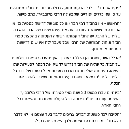
"ניקח את חב"ד - לכל הדעות תנועה גדולה ומכובדת. חב"ד מתנהלת
על פי שני כללים יסודיים שקבע לה הרבי מלובביץ'", כתב פישר.
"הראשון - אין בחב"ד דמי חבר (או כל סוג של דרישה כספית כזו או
אחרת). מי ששומר מצוות ורואה את עצמו שליח של הרבי הוא כבר
שליח של הרבי. יש לחב"ד עמותה רשומה העסוקה בהפצת ספרי
חב"ד וניהול המורשת של הרבי אבל מעבר לזה אין שום דרישות
כספיות או מנגנון.
"הכלל השני, שנגזר מן הכלל הראשון - אין תמיכה כספית בשלוחים
של חב"ד. כל שליח של חב"ד נדרש להשיג את הכסף לפעילות שלו
בעצמו. העמותה אולי נותנת הדרכה ועצות אבל בסופו של דבר כל
שליח של חב"ד נמצא בשטח בעצמו והוא זה שצריך להשיג את
הכסף.
"בינתיים עברו כמעט 30 שנה מאז פטירתו של הרבי מלובביץ'
והשיטה עובדת. חב"ד פרוסה בכל העולם ומצודתה נמצאת בכל
רחבי הארץ.
"הסיבה לכך פשוטה: דברים צריכים לדבר בעד עצמם או לא לדבר
כלל. חב"ד מדברת בעד עצמה ולכן היא משיגה כסף".