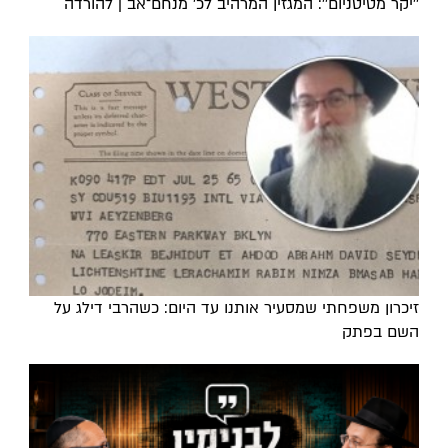
''יקר מטיטניום'': המגזין המרהיב לכ’ מנחם־אב | להורדה
זיכרון משפחתי שמסעיר אותנו עד היום: כשהרבי דילג על
השם בפתק