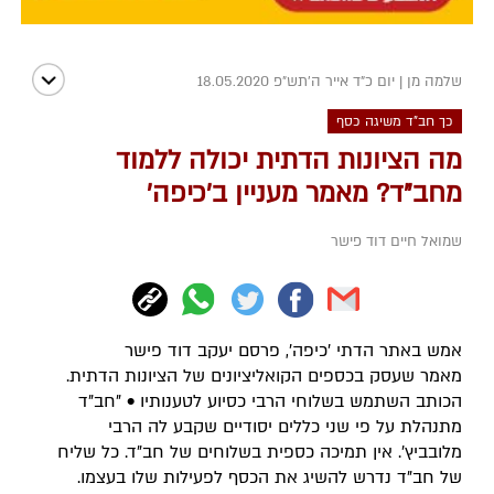
שלמה מן
|
יום כ"ד אייר ה׳תש״פ 18.05.2020
כך חב"ד משיגה כסף
מה הציונות הדתית יכולה ללמוד
מחב"ד? מאמר מעניין ב'כיפה'
שמואל חיים דוד פישר
אמש באתר הדתי 'כיפה', פרסם יעקב דוד פישר
מאמר שעסק בכספים הקואליציונים של הציונות הדתית.
הכותב השתמש בשלוחי הרבי כסיוע לטענותיו • "חב"ד
מתנהלת על פי שני כללים יסודיים שקבע לה הרבי
מלובביץ'. אין תמיכה כספית בשלוחים של חב"ד. כל שליח
של חב"ד נדרש להשיג את הכסף לפעילות שלו בעצמו.