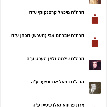
הרה"ח מיכאל קרסנקוקי ע״ה
הרה"ח אברהם צבי (הערש) הכהן ע״ה
הרה"ח שלמה זלמן העכט ע״ה
הרה"ח רפאל אדרוסיער ע״ה
מרת פריווא גאלדשטיין ע״ה