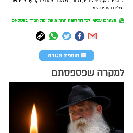
הבהרת המערכת: לחב"ד, כמובן, יש מנגנון מסודר בקביעה מי יחשב
כשליח באופן רשמי.
הצטרפו עכשיו לכל החדשות החמות של 'קול חב"ד' בווטסאפ
למקרה שפספסתם