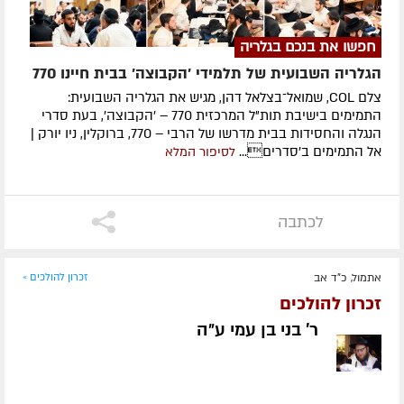
חפשו את בנכם בגלריה
הגלריה השבועית של תלמידי 'הקבוצה' בבית חיינו 770
צלם COL, שמואל־בצלאל דהן, מגיש את הגלריה השבועית:
התמימים בישיבת תות"ל המרכזית 770 – 'הקבוצה', בעת סדרי
הנגלה והחסידות בבית מדרשו של הרבי – 770, ברוקלין, ניו יורק |
אל התמימים ב'סדרים...
לסיפור המלא
לכתבה
אתמול, כ"ד אב
זכרון להולכים »
זכרון להולכים
ר' בני בן עמי ע״ה