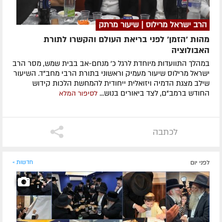
הרב ישראל מרילוס | שיעור מרתק
מהות 'הזמן' לפני בריאת העולם והקשרו לתורת
האבולוציה
במהלך התוועדות מיוחדת לרגל כ' מנחם-אב בבית שמש, מסר הרב
ישראל מרילוס שיעור מעמיק וראשוני בתורת הרבי מחב"ד. השיעור
שילב מצגת הדמיה ויזואלית ייחודית להמחשת הלכות קידוש
החודש ברמב"ם, לצד ביאורים בנוש...
לסיפור המלא
לכתבה
לפני יום
חדשות »