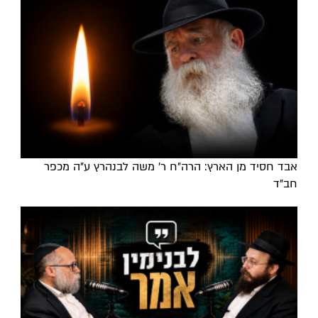
אבד חסיד מן הארץ: הרה"ח ר' משה לבנהרץ ע"ה מכפר
חב"ד