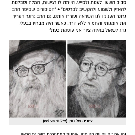
סביב השעון לענות ולסייע. הייתה לו רגישות, חמלה וסבלנות
להאזין ולשמוע ולהקשיב לפרטים" • "הסיפורים שסיפר הרב
גרונר העניקו לנו השראה ועוררו אותנו. גם הרב גרונר העריך
את אומנותי והחמיא ללא הרף. כאשר היה מבחין בבעלי,
נהג לשאול באיזה ציור אני עוסקת כעת"
ציוריה של חנין (צילום: colive)
זמן ארוך השקיעה חני חנין, אומנית המתגוררת בשכונת קראון