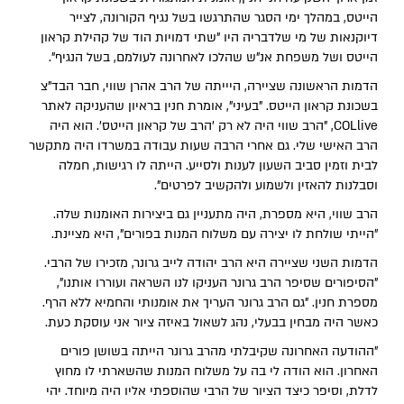
הייטס, במהלך ימי הסגר שהתרגשו בשל נגיף הקורונה, לצייר
דיוקנאות של מי שלדבריה היו "שתי דמויות הוד של קהילת קראון
הייטס ושל משפחת אנ"ש שהלכו לאחרונה לעולמם, בשל הנגיף".
הדמות הראשונה שציירה, היייתה של הרב אהרן שווי, חבר הבד"צ
בשכונת קראון הייטס. "בעיני", אומרת חנין בראיון שהעניקה לאתר
COLlive, "הרב שווי היה לא רק 'הרב של קראון הייטס'. הוא היה
הרב האישי שלי. גם אחרי הרבה שעות עבודה במשרדו היה מתקשר
לבית וזמין סביב השעון לענות ולסייע. הייתה לו רגישות, חמלה
וסבלנות להאזין ולשמוע ולהקשיב לפרטים".
הרב שווי, היא מספרת, היה מתעניין גם ביצירות האומנות שלה.
"הייתי שולחת לו יצירה עם משלוח המנות בפורים", היא מציינת.
הדמות השני שציירה היא הרב יהודה לייב גרונר, מזכירו של הרבי.
"הסיפורים שסיפר הרב גרונר העניקו לנו השראה ועוררו אותנו",
מספרת חנין. "גם הרב גרונר העריך את אומנותי והחמיא ללא הרף.
כאשר היה מבחין בבעלי, נהג לשאול באיזה ציור אני עוסקת כעת.
"ההודעה האחרונה שקיבלתי מהרב גרונר הייתה בשושן פורים
האחרון. הוא הודה לי בה על משלוח המנות שהשארתי לו מחוץ
לדלת, וסיפר כיצד הציור של הרבי שהוספתי אליו היה מיוחד. יהי