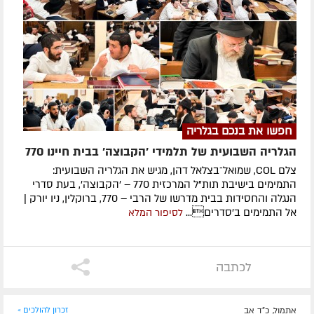
חפשו את בנכם בגלריה
הגלריה השבועית של תלמידי 'הקבוצה' בבית חיינו 770
צלם COL, שמואל־בצלאל דהן, מגיש את הגלריה השבועית:
התמימים בישיבת תות"ל המרכזית 770 – 'הקבוצה', בעת סדרי
הנגלה והחסידות בבית מדרשו של הרבי – 770, ברוקלין, ניו יורק |
אל התמימים ב'סדרים...
לסיפור המלא
לכתבה
אתמול, כ"ד אב
זכרון להולכים »