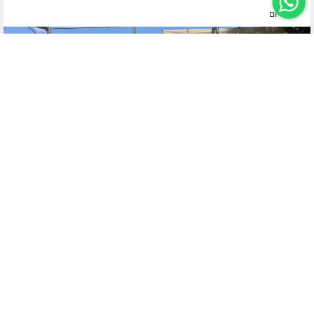
לפני יום
ערד
חיילי ומפקדי גן ישראל בערד התיישבו לתמונה קבוצתית יחד עם רב
הקהילה וחבר בין דין רבני חב"ד הרב יעקב מנדלזון שליט"א ומנהל
התלמוד תורה הרב דודי טירנואר