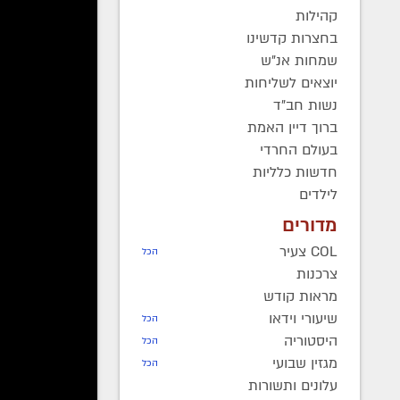
שסחפ
קהילות
בחצרות קדשינו
יואל כהן
שמחות אנ"ש
יוצאים לשליחות
מאות רב
נשות חב"ד
ועוצמתי
ברוך דיין האמת
משפיעים
בעולם החרדי
במהלך ה
חדשות כלליות
מזה לגמ
לילדים
פייגל
מדורים
COL צעיר
הכל
צרכנות
מראות קודש
שיעורי וידאו
הכל
היסטוריה
הכל
מגזין שבועי
הכל
עלונים ותשורות