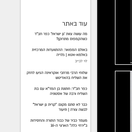
עוד באתר
מה עושה צוות 'גן ישראל' כפר חב"ד
כשהקמפוס מתרוקן?
באולם המפואר: ההתוועדות המרכזית
באלמא-אטא | גלריה
לוי לבייב
שלוחי הרבי מרחבי אוקראינה הגיעו לחזק
את השליח בהאדיטש
כפר חב"ד: חתונת בן המד"א עם בת
השליח ורבה של אסטוניה
כבר לא סתם מקום: "קרית גן ישראל"
לבשה צורה | תיעוד
מעמד כביר של כבוד התורה והחסידות
ב"ירחי כלה" הארצי ה-16