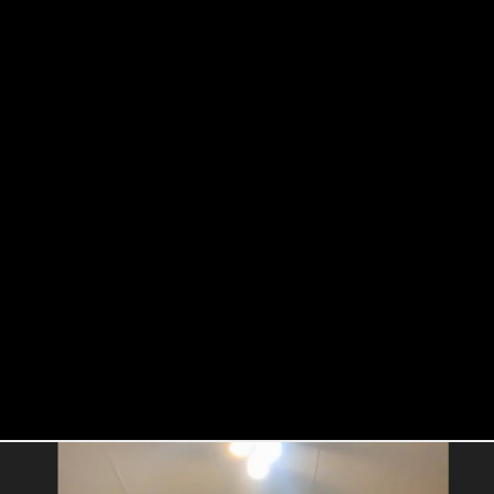
צילום מסך
https://zoom.
דור החוזר מההתוועדות:
רפו עכשיו לכל החדשות החמות של 'קול חב"ד' בווטסאפ