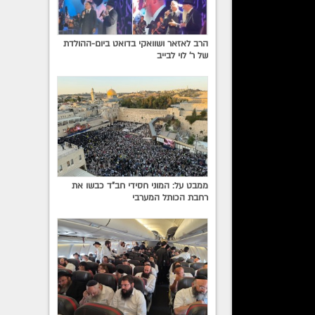
הרב לאזאר ושוואקי בדואט ביום-ההולדת
של ר' לוי לבייב
 הקהל •
 ויצא
ן בן
ממבט על: המוני חסידי חב"ד כבשו את
רחבת הכותל המערבי