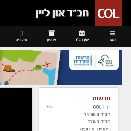
ראשי
יומן חב"ד
ארכיון
שיעורים
חדשות
מערכת
|
י
רדיו COL
הכל
עד הבו
חב"ד בישראל
חב"ד בעולם
כזה 
כינוסים ואירועים