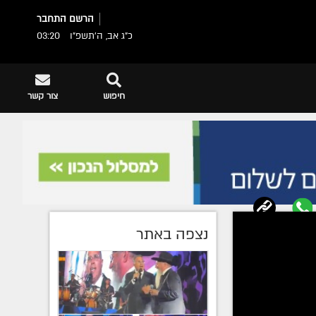
הרשם
התחבר
כ"ג אב, ה׳תשפ״ו
03:20
חיפוש
צור קשר
נצפה באתר