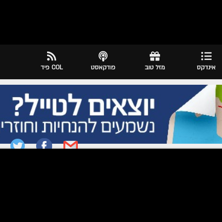
אינדקס
מזל טוב
פודקאסט
COL פיד
ום כ"ט ניסן ה׳תש״פ 23.04.2020
קר | מכל העולם
עוד לא היה: ההתוועדות הלילית