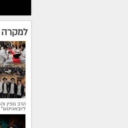
למקרה 
הרב גופין וה
ליובאוויטש" |