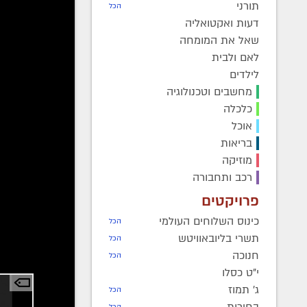
תורני
הכל
דעות ואקטואליה
שאל את המומחה
לאם ולבית
לילדים
מחשבים וטכנולוגיה
כלכלה
אוכל
בריאות
להצטרפות us/j/97055508801
מוזיקה
רכב ותחבורה
סיסמה 282828
פרויקטים
צפו בשי
כינוס השלוחים העולמי
הכל
תשרי בליובאוויטש
הכל
הצט
חנוכה
הכל
י"ט כסלו
ג' תמוז
הכל
בחירות
הכל