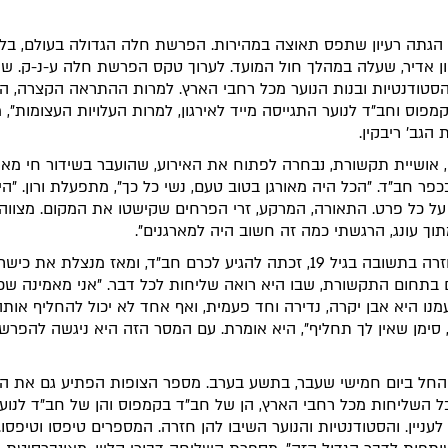
 הגתה רעיון שתפס תאוצה במהירות. הפרשת חלה הגדולה בעולם, בליי
ון אדיר, שעלה במהלך חול המועד. לערוך טקס הפרשת חלה ע-נ-ק. שי
סטודנטיות ובנות הנוער מכל רחבי הארץ. למרות ההתראה הקצרה, ה
מפוס וחב"ד לנוער התגייסה מייד לאירגון, למרות העלויות העצומות",
הגב' ריבקין.
ן, אושיית תקשורת, נבחרה לפתוח את האירוע, שהועבר בשידור חי מאו
בכפר חב"ד. "הכל היה מאורגן בטוב טעם, נשי כל כך", מתפעלת ורון. "ה
ל כל פרט. התאורה, המרקע, זרי הפרחים שקישטו את המקום. מצווה 
תוך עונג, הרגשתי כמה זה חשוב היה למארגנים".
ורון, שחזרה בתשובה בגיל 19, זכתה להגיע לכרם חב"ד, ומאז מנצלת את כי
 בתחום התקשורת, שבו היא רואה שליחות לכל דבר. "אני מאמינה ש
מנו היא אבן יקרה, נדירה וחד פעמית, ואף אחד לא יכול להחליף אותה
 סימן שאין לך תחליף", היא אומרת. עם המסר הזה היא ניגשה להפרש
החל ביום חמישי שעבר, בתשע בערב. מספר הצופות הפתיע גם את ה
כל השליחות מכל רחבי הארץ, הן של חב"ד בקמפוס והן של חב"ד לנוער
לעניין. והסטודנטיות והנוער השיבו להן חזרה. המספרים טיפסו וטיפסו. 