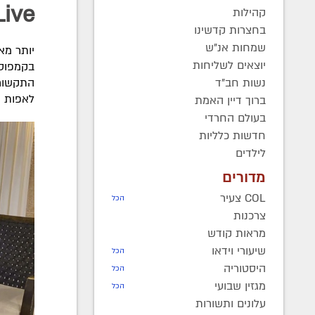
Live מכפר חב
קהילות
בחצרות קדשינו
שמחות אנ"ש
יותר מא
יוצאים לשליחות
בקמפוס 
נשות חב"ד
התקשורת
לאפות ח
ברוך דיין האמת
בעולם החרדי
חדשות כלליות
לילדים
מדורים
COL צעיר
הכל
צרכנות
מראות קודש
שיעורי וידאו
הכל
היסטוריה
הכל
מגזין שבועי
הכל
עלונים ותשורות