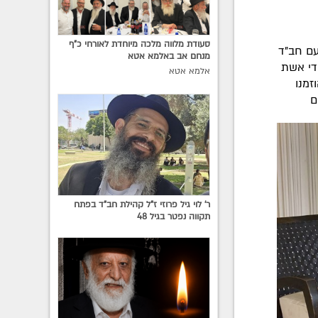
סעודת מלווה מלכה מיוחדת לאורחי כ"ף
עם חב"ד
מנחם אב באלמא אטא
ידי אשת
אלמא אטא
זמנו
ם
ר' לוי גיל פרוזי ז"ל קהילת חב"ד בפתח
תקווה נפטר בגיל 48