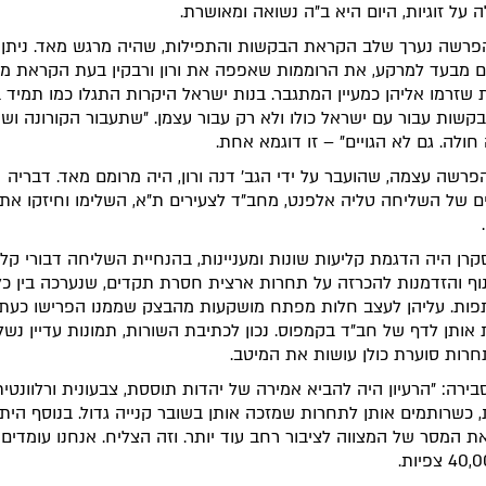
 על זוגיות, היום היא ב"ה נשואה ומאושרת.
רשה נערך שלב הקראת הבקשות והתפילות, שהיה מרגש מאד. ניתן 
ם מבעד למרקע, את הרוממות שאפפה את ורון ורבקין בעת הקראת מ
שזרמו אליהן כמעיין המתגבר. בנות ישראל היקרות התגלו כמו תמיד ב
קשות עבור עם ישראל כולו ולא רק עבור עצמן. "שתעבור הקורונה ו
חולה. גם לא הגויים" – זו דוגמא אחת.
רשה עצמה, שהועבר על ידי הגב' דנה ורון, היה מרומם מאד. דבריה
 של השליחה טליה אלפנט, מחב"ד לצעירים ת"א, השלימו וחיזקו את
.
רן היה הדגמת קליעות שונות ומעניינות, בהנחיית השליחה דבורי קליי
נוף והזדמנות להכרזה על תחרות ארצית חסרת תקדים, שנערכה בין כל
ות. עליהן לעצב חלות מפתח מושקעות מהבצק שממנו הפרישו כעת
 אותן לדף של חב"ד בקמפוס. נכון לכתיבת השורות, תמונות עדיין נשל
רות סוערת כולן עושות את המיטב.
סבירה: "הרעיון היה להביא אמירה של יהדות תוססת, צבעונית ורלוונטי
, כשרותמים אותן לתחרות שמזכה אותן בשובר קנייה גדול. בנוסף הי
ת המסר של המצווה לציבור רחב עוד יותר. וזה הצליח. אנחנו עומדים