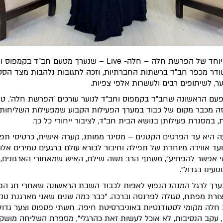
אירוע מיוחד של הפרשת חלה – חלה- Live – שנערך מטעם חב"ד בקמ
שודר מכפר חב"ד ברשתות החברתיות, וזכה לתגובות נלהבות מצד הסט
וער, לשיתופים רבים ולעשרות אלפי צפיות.
הפעם הראשונה שחב"ד בקמפוס וחב"ד לנוער עורכים 'הפרשת חלה'. ט
זה מכבר מקום של כבוד במערך הפעילות הקבוע שמפעילות השליחות
, במסגרת פעילותן בנושא הבית חב"ד, לציבור ייחודי כל כך.
היא עד הפרטים הקטנים – מסינר ממותג, קערה אישית, כרטיסי תפי
ועד אווירה מיוחדת של תפילה וחיבור לבורא עולם ברגעים טמירים אלו.
 אפשר להפתיע", משתף הרב משה שילת, האיש שמאחורי הארגונים, 
עינו בגדול".
רך לרגל המנהג הנפוץ לאפות לכבוד השבת הראשונה שאחרי חג ה
ורת מפתח, סגולה לפרנסה וברכה. "כבר כמה שנים שאני מארגנת טק
לה מקומי לסטודנטיות באוניברסיטת חיפה. חשתי פספוס וצער גדול
עקב הנסיבות, לא אוכל לעשות זאת כהרגלי", מספרת השליחה מושק