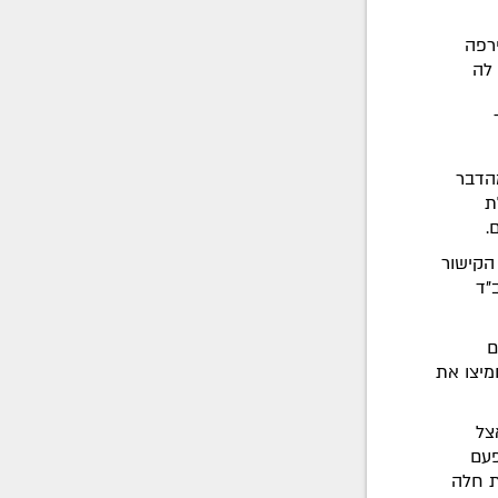
רפה
לה
מהדבר
ת
.
הקישור
"ד
ם
מיצו את
צל
פעם
ת חלה