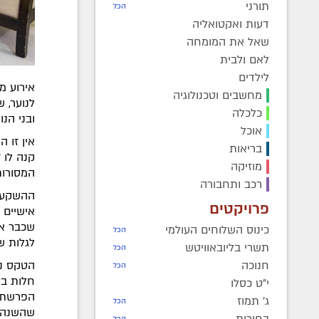
תורני
הכל
דעות ואקטואליה
שאל את המומחה
לאם ולבית
לילדים
מחשבים וטכנולוגיה
לנוער, 
כלכלה
ובני הנ
אוכל
אין זו 
בריאות
קנה לו 
מוזיקה
המסורות
רכב ותחבורה
ההשקעה 
פרויקטים
אישיים 
שכבר אי
כינוס השלוחים העולמי
הכל
לגלות שט
תשרי בליובאוויטש
הכל
חנוכה
הטקס נע
הכל
חלות בצ
י"ט כסלו
הפרשת ח
ג' תמוז
הכל
שהשנה, 
בחירות
הכל