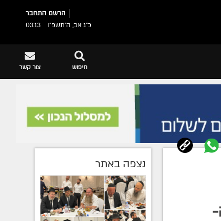
הרשם
התחבר
כ"ג אב, ה׳תשפ״ו
03:13
חיפוש
צור קשר
נצפה באתר
-