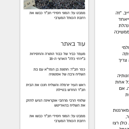
ב. "זה
ממבט על: המוני חסידי חב"ד כבשו את
רחבת הכותל המערבי
יאחד
נהלת
 ממשיכה
עוד באתר
למי
יתה
מעמד כביר של כבוד התורה והחסידות
ב"ירחי כלה" הארצי ה-16
צריך
כפר חב"ד: חתונת בן המד"א עם בת
השליח ורבה של אסטוניה
שרונותיה
כל אחת
ראש העיר יורמלה והשליח חנכו את הבית
. אם
חב"ד החדש בטיילת
ת
שלוחי הרבי מרחבי אוקראינה הגיעו לחזק
את השליח בהאדיטש
מארגנות
,
ממבט על: המוני חסידי חב"ד כבשו את
רחבת הכותל המערבי
כולן רצו