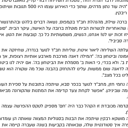
ותפות לדבר הגדול הזה", מספרת השליחה דבורי קליין, מאונברסיטת 
בחיפה. "היה עוד נתון מדהים, שתוך כדי האירוע עצמו היו 500 תגו
יבקין.
ברכה שילת, מהנהלת חב"ד בקמפוס, נשאה דברים בלהט ובהתרגשות.
שהאחריות לכשרות הבית מוטלת ברובה על האישה, עיקר הבית. "סומ
יזו זכות יש לנו! אנחנו, הנשים, משמעותיות כל כך. קובעות את הטון. איז
ה סביבי!".
לתה השליחה ליאור איטח, שליחת חב"ד לנוער בגדרה, שחיזקה את כ
מונה וביטחון בה'. "המילה דאגה מורכבת מארבע אותיות רצופות, אך 
ב'. ולא בכדי, כי האות ב' מסמלת את הביטחון בה'. אם יהיה לנו ביטחו
 לדאגה שום ממשות. עלינו להתחזק בהבנה שכל מה שקורה הוא טוב,
ינו בכל מצב".
נחמי חזן, מחב"ד לנוער בכפר סבא, שיתפה בתובנות על ספירת העומ
ומה שביניהן. "אפשר לקחת צעד קדימה את המתנות שהקורונה מביאה
.
דמה מכובדת זו הקהל כבר היה 'חם' מספיק לטקס ההפרשה עצמה ש
.
מושקא רבקין שיתפה את הבנות בסגוליות המצווה שאותה הן עומדות 
רה איך סטודנטית שלה, שבאותה בקביעות בשנה שעברה קיימה את ה