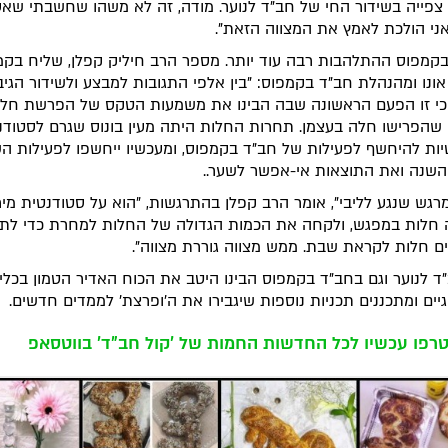
 צפייה בשידור החי של חב"ד לנוער. מודה, זה לא משהו שחשבתי שא
ני הולכת לאמץ את המצווה הזאת".
קמפוס ההתלהבות רבה עוד יותר. מספר הרב חיליק קפלן, שליח בקמ
אונו ומהנהלת חב"ד בקמפוס: "בין אלפי התגובות למבצע ולשידור הגיב
כי זו הפעם הראשונה שבה הבינו את משמעות הטקס של הפרשת חל
שהפרישו חלה בעצמן. תחרות החלות היתה מעין בונוס שגרם לסטודנ
יות להיחשף לפעילות של חב"ד בקמפוס, ומעכשיו ייחשפו לפעילות ה
שנה ואת התוצאות אי-אפשר לשער..
מרגש שנגע לליבי", אומר הרב קפלן בהתרגשות, "הוא על סטודנטית מיר
חלות במפגש, ולקחה את הכמות הגדולה של החלות למחרת כדי לת
ם חלות לקראת שבת. ממש מצווה גוררת מצווה".
ד לנוער וגם בחב"ד בקמפוס הבינו היטב את הכוח האדיר הטמון בכלי
גיים ומתכננים תכניות נוספות שיגבירו את ה'ופרצת' לממדים חדשים.
רפו עכשיו לכל החדשות החמות של 'קול חב"ד' בווטסאפ