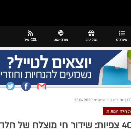
אינדקס
מזל טוב
פודקאסט
COL פיד
|
יום כ"ט ניסן ה׳תש״פ 23.04.2020
 חלה המונית
40,00 צפיות: שידור חי מוצלח של חלה