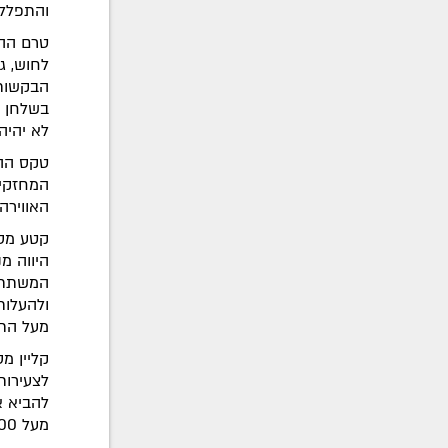
והתפללה
טרם ההפ
לחוש, ג
הבקשות 
בשלחן ב
לא יהיה 
טקס ההפ
המחזקים
האווירה
קטע מסק
היווה מ
המשתתפ
ולהעלות
מעל התח
קליין מ
לצעירות
להביא א
מעל 40,000 צפיות.