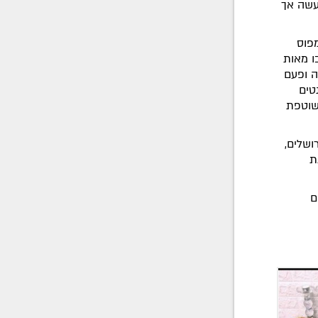
עשה אך
פוס
ו מאות
ה ופעם
טים
שוטפת
ושלים,
ת
ם