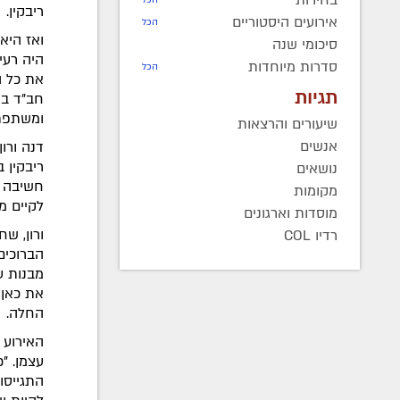
ריבקין.
אירועים היסטוריים
הכל
ואז היא
סיכומי שנה
היה רעי
סדרות מיוחדות
הכל
את כל ה
תגיות
חב"ד בק
ומשתפת 
שיעורים והרצאות
אנשים
דנה ורו
ריבקין 
נושאים
חשיבה ע
מקומות
לקיים מ
מוסדות וארגונים
רדיו COL
הברוכים
מבנות ע
את כאן,
החלה.
האירוע 
עצמן. "
התגייסו 