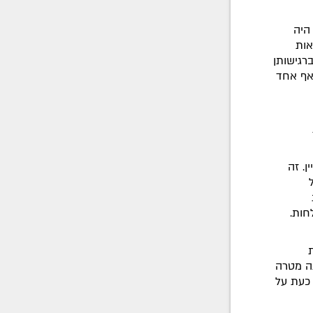
היה
אות
רגישותן
שאף אחד
ן. זה
חות.
ת
תה מטרה
 כעת על