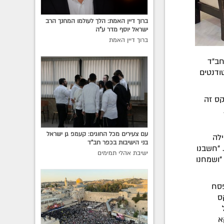
ברוך דיין האמת: הלך לעולמו המחנך הרב
ישראל יוסף מדר ע"ה
ברוך דיין האמת
פוס וחב"ד
ודנטים
קס זה
עם צעירים מכל החוגים: קעמפ גן ישראל
לה
בני הישיבות בכפר חב"ד
 "חשבנו
ישיבת אהלי תמימים
"ושמחנו
פסח
ס
א