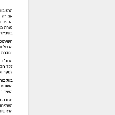
התגובות
אמירה ש
הפעם הר
נערה מח
בשבילה 
השיתופי
הגדול ו
וצוברת 
מחב"ד ל
לכל חבר
לנוער ו
בעקבות 
השונות 
השידור 
תגובה 
השליחה 
הראשונ