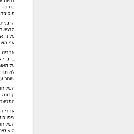
להיות ש
מוסיפה ר
הרבנית 
הדגישה 
עלינו, א
אני משר
אחריה ע
בדברי א
על האות 
לא תהיה
שומר על
השליחה 
קורונה 
המליצה
אחרי הק
ציפו כולן
השליחה 
היא סיפ