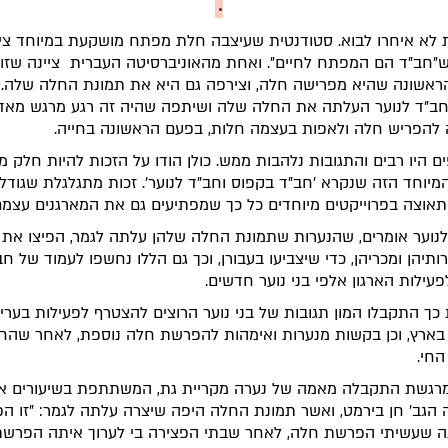
•
 לא איחרו לבוא. סטודנטית שעיצבה חלת מפתח מושקעת במיוחד צי
"חב"ד הם המפתח לחיים". ואחת מהאוניברסיטה העברית ציינה שזו 
אשונה שהיא מפרישה חלה, וצירפה גם היא את תמונת החלה שלה.
ב"ד לנוער העלתה את החלה שלה ושיתפה שהיה זה רגע מרגש מאד
להפריש חלה ולאפות בעצמה חלות, בפעם הראשונה בחייה.
ם היו רבים והתגובות נלהבות ממש. כולן הודו על הזכות להיות חלק 
המיוחד הזה שנקרא 'חב"ד בקפוס וחב"ד לנוער'. זכות מתגלגלת שגודל
תאוצה בפרוייקטים מיוחדים כל כך שמפתיעים גם את המארגנים עצמם
נוער אומרים, שהנערות שתמונת החלה שלהן עלתה לגמר, הפיצו את 
ותיהן ומכריהן, כדי שיצביעו בעבורן, וכך גם הללו נחשפו לעמוד של חב
לפעילות הארגון אלפי בני נוער חדשים.
כך התקבלו המון תגובות של בני נוער הרוצים להצטרף לפעילות בערי
בארץ, וכן בקשות מנערות ואימהות להפרשת חלה נוספת, לאחר שהח
החי.
מרגשת התקבלה מאמה של נערה מקריית גת, המשתתפת בשיעורים א
הגב' חן בירמט, ואשר תמונת החלה היפה שיצרה עלתה לגמר: "זו ה
ה שעשיתי הפרשת חלה, לאחר שבתי הפצירה בי לערוך איתה הפרש