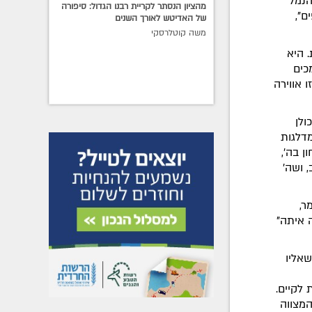
הנמל
מהציון הנסתר לקריית רבנו הגדול: סיפורה
בות ושיתופים",
של האדיטש לאורך השנים
משה קוטלרסקי
 היא
כים
ו אווירה
ולן
מדלגות
ן בה',
 ושה'
ר,
 איתה"
אליו
לקיים.
מצווה