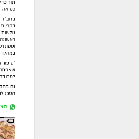
תוך כדי
כנראה א
בחב"ד ב
בקריית 
גולשות 
ראשונה 
וסטונדט
במהלך ה
"סיפור 
שאפתה 
למבודדי
גם בחב"
הטכנולו
הצט