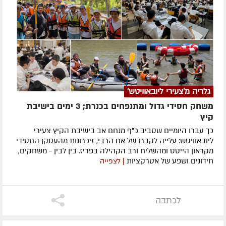
גלריה מ'צעירי ליובאוויטש'
משחק חסידי גדול ומתנפחים בכנרת; 3 ימים בישיבת
קיץ
כך עברו היומיים שסביב כ"ף מנחם אב בישיבת הקיץ צעירי
ליובאוויטש: עלייה לקברו של אח הרבי, זיכרונות מהעסקן החסידי
מקראון הייטס ומהשליח ורב הקהילה בפריז. בין לבין - משחקים,
חידונים ושפע של אטרקציות
| לצפייה
לכתבה