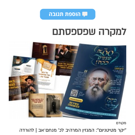
למקרה שפספסתם
מקודם
''יקר מטיטניום'': המגזין המרהיב לכ’ מנחם־אב | להורדה