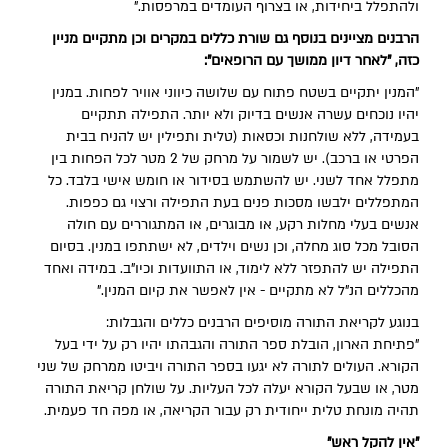
ולהתפלל ביחידות, או בצרוף העומדים במרפסות."
הרבנים מציינים בנוסף גם שורת כללים במקרים וכן מתקיים מניין
כזה, "לאחר דיון ממושך עם הרופאים":
"המנין יתקיים בשטח פתוח עם שלושה כיווני אוויר לפחות. במנין
יהיו נוכחים עשרה אנשים בדיוק ולא יותר. התפילה תתקיים
בעמידה, ללא שולחנות וכסאות (טלית ותפילין יש להניח בבית
הפרטי או ברכב). יש לשמור על מרחק של 2 מטר לכל הפחות בין
מתפלל אחד לשני. יש להשתמש בסידור או חומש אישי בלבד. כל
המתפללים ילבשו מסכות פנים בעת התפילה ורצוי גם כפפות.
אנשים בעלי מחלות רקע, או מבוגרים, או המתגוררים עם חולה
הסובל מכל סוג מחלה, וכן נשים וילדים, לא ישתתפו במנין. בסיום
התפילה יש להתפזר ללא לימוד, או התוועדות וכיו"ב. במידה ואחד
מהכללים הנ"ל לא מתקיים - אין לאפשר את קיום המנין."
בנוגע לקריאת התורה מוסיפים הרבנים כללים והגבלות:
"פתיחת הארון, הובלת ספר התורה והגבהתו יהיו רק על ידי בעל
הקורא. העולים לתורה לא יגעו בספר התורה ויביטו ממרחק של שני
מטר, או שבעל הקורא יעלה לכל העליות. על שולחן קריאת התורה
תהיה מונחת טלית ייחודית רק עבור הקריאה, או מפה חד פעמית.
"אין להקל ראש"