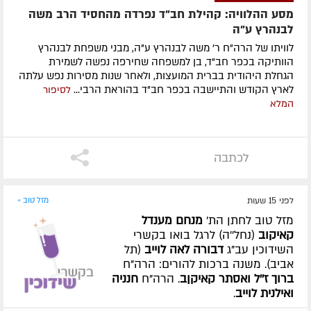
מסע ההלוויה: קהילת חב"ד נפרדה מהחסיד הרב משה
לבנהרץ ע"ה
לוויתו של הרה"ח ר' משה לבנהרץ ע"ה, מבני משפחת לבנהרץ
הוותיקה בכפר חב"ד, בן למשפחה שחירפה נפשה לשמירת
הגחלת היהודית בברית המועצות, ולאחר שנות מסירות נפש עלתה
לארץ הקודש והתיישבה בכפר חב"ד בהוראת הרבי...
לסיפור
המלא
לכתבה
לפני 15 שעות
מזל טוב »
מזל טוב לחתן הת'
מנחם מענדל
קאיקוב
(נחל''ה) לרגל בואו בקשרי
השידוכין עב"ג
דבורה לאה לוייב
(תל
אביב). משנה ברכות להורים: הרה"ח
ברוך ז''ל ואסתר קאיקןב
. הרה"ח
חנניה
ואילנית לוייב
.