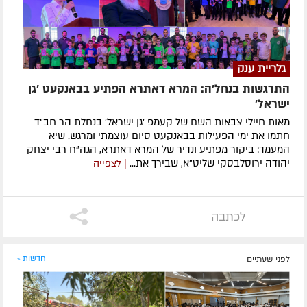
גלריית ענק
התרגשות בנחל'ה: המרא דאתרא הפתיע בבאנקעט 'גן
ישראל'
מאות חיילי צבאות השם של קעמפ 'גן ישראל' בנחלת הר חב"ד
חתמו את ימי הפעילות בבאנקעט סיום עוצמתי ומרגש. שיא
המעמד: ביקור מפתיע ונדיר של המרא דאתרא, הגה"ח רבי יצחק
יהודה ירוסלבסקי שליט"א, שבירך את...
| לצפייה
לכתבה
לפני שעתיים
חדשות »