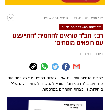
צבי סופר
|
יום כ"ה ניסן ה׳תש״פ 19.04.2020
"אין להקל ראש בפתיחת מניינים"
רבני חב"ד קוראים להחמיר: "התייעצנו
עם רופאים מומחים"
בית דין רבני חב"ד
למרות הנחיות שאושרו אמש להלות במנייני תפילה במקומות
פתוחים, בי"ד רבני חב"ד קורא להמשיך ולהחמיר ולהתפלל
ביחידות, או בצרוף העומדים במרפסות