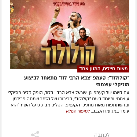
מאות חיילים, המנון אחד
"קולולוד": קעמפ 'צבא הרבי לוד' מתאחד לביצוע
מוזיקלי עוצמתי
עם סיומו של קעמפ 'גן ישראל צבא הרבי' בלוד, הופק קליפ מוזיקלי
עוצמתי ומיוחד בשם "קולולוד", בכיכובו של הזמר שמחה פרידמן
ובהשתתפות מאות מחניכי הקעמפ. הקליפ מבוסס על השיר 'הוא
עומד במקומו הקבו...
לסיפור המלא
לכתבה