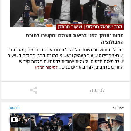
הרב ישראל מרילוס | שיעור מרתק
מהות 'הזמן' לפני בריאת העולם והקשרו לתורת
האבולוציה
במהלך התוועדות מיוחדת לרגל כ' מנחם-אב בבית שמש, מסר הרב
ישראל מרילוס שיעור מעמיק וראשוני בתורת הרבי מחב"ד. השיעור
שילב מצגת הדמיה ויזואלית ייחודית להמחשת הלכות קידוש
החודש ברמב"ם, לצד ביאורים בנוש...
לסיפור המלא
לכתבה
לפני יום
חדשות »