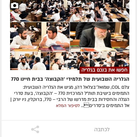
חפשו את בנכם בגלריה
הגלריה השבועית של תלמידי 'הקבוצה' בבית חיינו 770
צלם COL, שמואל־בצלאל דהן, מגיש את הגלריה השבועית:
התמימים בישיבת תות"ל המרכזית 770 – 'הקבוצה', בעת סדרי
הנגלה והחסידות בבית מדרשו של הרבי – 770, ברוקלין, ניו יורק |
אל התמימים ב'סדרים...
לסיפור המלא
לכתבה