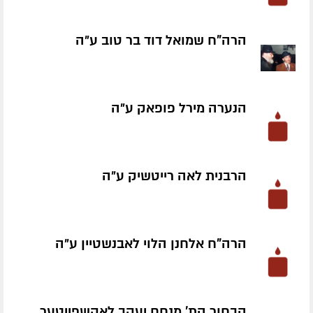
הרה"ח שמואל דוד בר טוב ע״ה
הנערה מירל פופאק ע״ה
הרבנית לאה רייטשיק ע״ה
הרה"ח אלחנן הלוי לאבנשטיין ע״ה
הבחור הת' מנחם יעקב לאקשפייטער