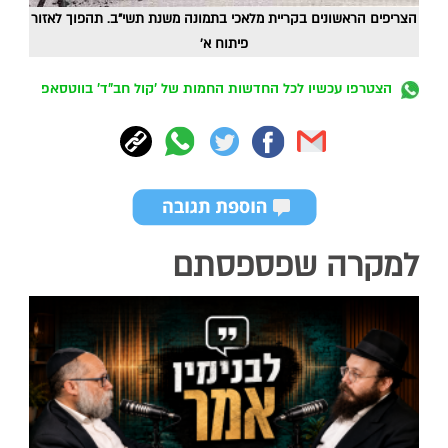
הצריפים הראשונים בקריית מלאכי בתמונה משנת תשי"ב. תהפוך לאזור
פיתוח א'
הצטרפו עכשיו לכל החדשות החמות של 'קול חב"ד' בווטסאפ
למקרה שפספסתם