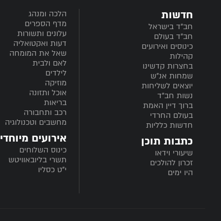
חדשות
הלכה ומנהג
מדף הספרים
חב”ד בישראל
עלונים ותשורות
חב”ד בעולם
דעות ואקטואליה
כינוסים ואירועים
שאל את המומחה
קהילות
לאם ולבית
בחצרות קדשינו
לילדים
שמחות אנ"ש
מוזיקה
יוצאים לשליחות
אוכל ותזונה
נשות חב"ד
בריאות
ברוך דיין האמת
רכב ותחבורה
בעולם החרדי
מחשבים וטכנולוגיה
חדשות כלליות
אירועים מיוחדי
כתבות תוכן
כינוס השלוחים
שיעורי וידאו
תשרי בליובאוויטש
זכרון להולכים
י"ט כסליו
היו ימים