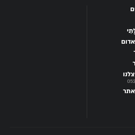
ם
תִי
אדום
לנו
05
אתר