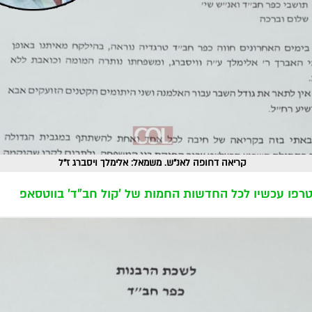
קריאה דחופה לאנ"ש. משמאל: אלימלך ויסברג ז"ל
רפו עכשיו לכל החדשות החמות של 'קול חב"ד' בווטסאפ