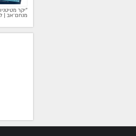
''יקר מטיטניו
מקודם
מנחם־אב | ל