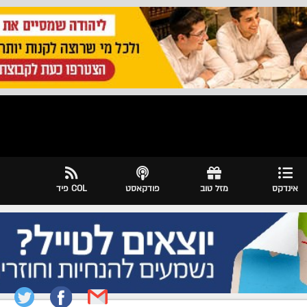
אינדקס
מזל טוב
פודקאסט
COL פיד