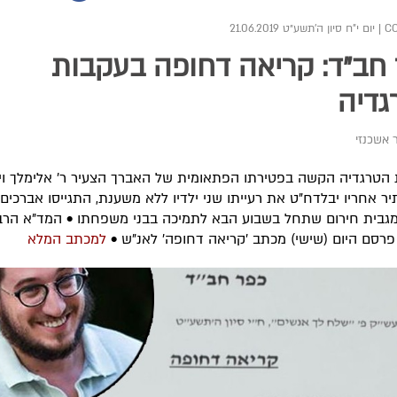
|
יום י"ח סיון ה׳תשע״ט 21.06.2019
חב"ד: קריאה דחופה בעקבות
גדיה
 אשכנזי
הטרגדיה הקשה בפטירתו הפתאומית של האברך הצעיר ר' אלימלך וי
ותיר אחריו יבלדח"ט את רעייתו שני ילדיו ללא משענת, התגייסו אברכים
גבית חירום שתחל בשבוע הבא לתמיכה בבני משפחתו • המד"א הרב
פרסם היום (שישי) מכתב 'קריאה דחופה' לאנ"ש •
למכתב המלא