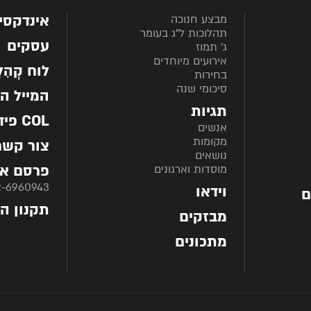
אינדקסי
מבצע חנוכה
תהלוכות ל"ג בעומר
עסקים
ג' תמוז
אירועים מיוחדים
לוח קְהִלָּ
בחירות
סיכומי שנה
המייל ה
תגיות
COL פיד
אנשים
מקומות
צור קשר
נושאים
פרסם אצ
מוסדות וארגונים
2-6960943
וידאו
ם
תקנון ה
מבזקים
מתכונים