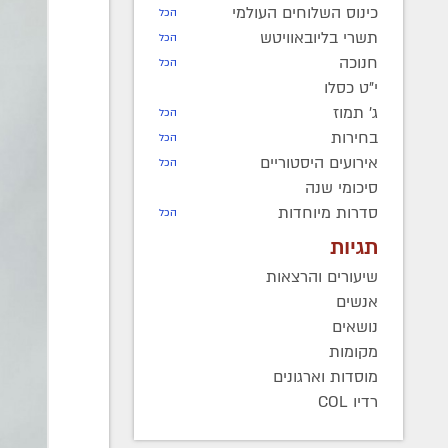
כינוס השלוחים העולמי
הכל
תשרי בליובאוויטש
הכל
חנוכה
הכל
י"ט כסלו
ג' תמוז
הכל
בחירות
הכל
אירועים היסטוריים
הכל
סיכומי שנה
סדרות מיוחדות
הכל
תגיות
שיעורים והרצאות
אנשים
נושאים
מקומות
מוסדות וארגונים
רדיו COL