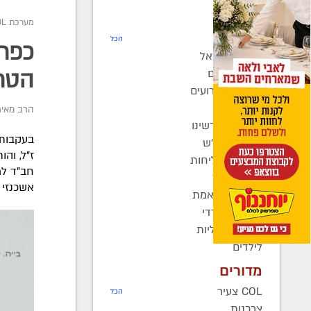
חדשות
מערכת COL
רדיו COL
הכל
כפר 
חב"ד בישראל
חב"ד בעולם
הטר
כינוסים ואירועים
קהילות
הרב מאיר
בחצרות קדשינו
בעקבות 
שמחות אנ"ש
ז"ל, וה
יוצאים לשליחות
חב"ד למ
נשות חב"ד
אשכנזי 
ברוך דיין האמת
בעולם החרדי
חדשות כלליות
לילדים
מדורים
COL צעיר
הכל
צרכנות