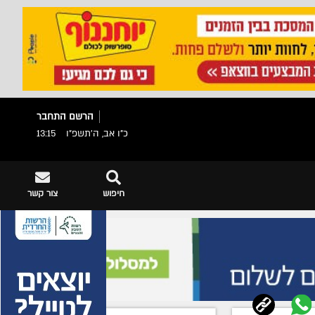
הרשם
התחבר
כ"ו אב, ה׳תשפ״ו
13:15
חיפוש
צור קשר