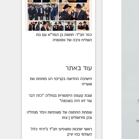
כפר חב"ד: חתונת בן המד"א עם בת
השליח ורבה של אסטוניה
עוד באתר
הישיבה החדשה בקריבוי רוג פותחת את
שעריה
שבת קעמפ היסטורית בנחל'ה: "כזה דבר
עוד לא היה בשכונה"
שמחת החתונה של משפחות ויגלר מנחל'ה
ובק מירושלים | צפו
ראשי ישיבות ומשפיעי חב"ד ב'ירחי כלה'
העולמי בניו יורק