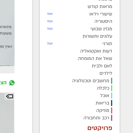
מראות קודש
שיעורי וידאו
הכל
היסטוריה
הכל
מגזין שבועי
הכל
עלונים ותשורות
תורני
הכל
דעות ואקטואליה
שאל את המומחה
לאם ולבית
לילדים
מחשבים וטכנולוגיה
הצט
כלכלה
אוכל
בריאות
מוזיקה
רכב ותחבורה
פרויקטים