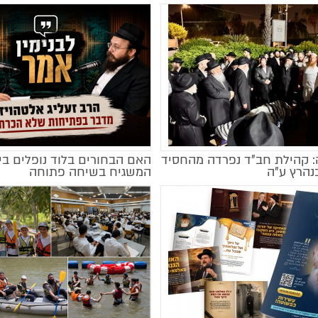
: קהילת חב"ד נפרדה מהחסיד
האם הבחורים בלוד נופלים בי
מקודם
הרץ ע"ה
המשגיח בשיחה פתוחה